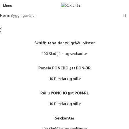
Menu
Heim
Byggingavörur
Skrúfbitahaldar 20 gráðu blister
100 Skrúfjárn og sexkantar
Pensla PONCHO 5st PON-BR
110 Penslar og rúllur
Rúllu PONCHO 5st PON-RL
110 Penslar og rúllur
Sexkantar