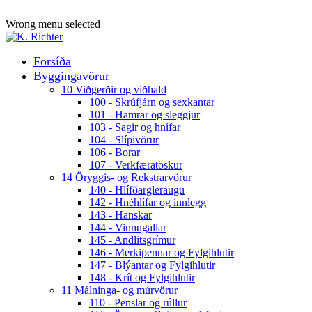
ADD ANYTHING HERE OR JUST REMOVE IT…
Wrong menu selected
Forsíða
Byggingavörur
10 Viðgerðir og viðhald
100 - Skrúfjárn og sexkantar
101 - Hamrar og sleggjur
103 - Sagir og hnífar
104 - Slípivörur
106 - Borar
107 - Verkfæratöskur
14 Öryggis- og Rekstrarvörur
140 - Hlífðargleraugu
142 - Hnéhlífar og innlegg
143 - Hanskar
144 - Vinnugallar
145 - Andlitsgrímur
146 - Merkipennar og Fylgihlutir
147 - Blýantar og Fylgihlutir
148 - Krít og Fylgihlutir
11 Málninga- og múrvörur
110 - Penslar og rúllur