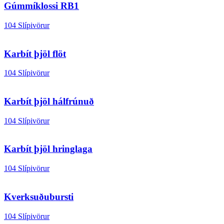
Gúmmíklossi RB1
104 Slípivörur
Karbít þjöl flöt
104 Slípivörur
Karbít þjöl hálfrúnuð
104 Slípivörur
Karbít þjöl hringlaga
104 Slípivörur
Kverksuðubursti
104 Slípivörur