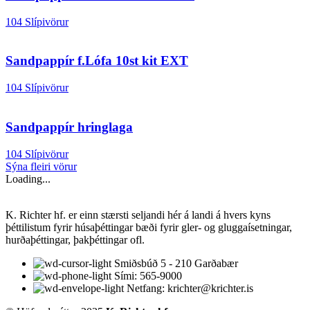
104 Slípivörur
Sandpappír f.Lófa 10st kit EXT
104 Slípivörur
Sandpappír hringlaga
104 Slípivörur
Sýna fleiri vörur
Loading...
K. Richter hf. er einn stærsti seljandi hér á landi á hvers kyns
þéttilistum fyrir húsaþéttingar bæði fyrir gler- og gluggaísetningar,
hurðaþéttingar, þakþéttingar ofl.
Smiðsbúð 5 - 210 Garðabær
Sími: 565-9000
Netfang: krichter@krichter.is