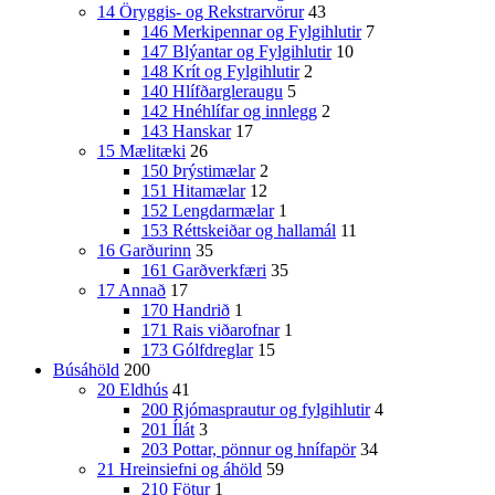
14 Öryggis- og Rekstrarvörur
43
146 Merkipennar og Fylgihlutir
7
147 Blýantar og Fylgihlutir
10
148 Krít og Fylgihlutir
2
140 Hlífðargleraugu
5
142 Hnéhlífar og innlegg
2
143 Hanskar
17
15 Mælitæki
26
150 Þrýstimælar
2
151 Hitamælar
12
152 Lengdarmælar
1
153 Réttskeiðar og hallamál
11
16 Garðurinn
35
161 Garðverkfæri
35
17 Annað
17
170 Handrið
1
171 Rais viðarofnar
1
173 Gólfdreglar
15
Búsáhöld
200
20 Eldhús
41
200 Rjómasprautur og fylgihlutir
4
201 Ílát
3
203 Pottar, pönnur og hnífapör
34
21 Hreinsiefni og áhöld
59
210 Fötur
1