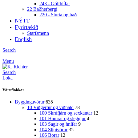
243 - Gólfhlífar
22 Baðherbergi
220 - Sturta og bað
NÝTT
Fyrirtækið
Starfsmenn
English
Search
Menu
Search
Loka
Vöruflokkar
Byggingavörur
635
10 Viðgerðir og viðhald
78
100 Skrúfjárn og sexkantar
12
101 Hamrar og sleggjur
4
103 Sagir og hnífar
9
104 Slípivörur
35
106 Borar
12