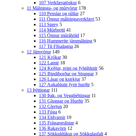
107 Verkfæratöskur
6
11 Málninga- og múrvörur
178
110 Penslar og rúllur
27
111 Önnur málningaverkfæri
53
113 Sprey
5
114 Múrbretti
41
115 Önnur múráhöld
17
116 Hammerite járnmálning
9
117 Til Flísalagna
26
12 Járnvörur
149
121 Krókar
30
122 Lamir
18
124 Keðjur, reipi og fylgihlutir
56
125 Bindiborðar og Strappar
3
126 Lásar og krækjur
37
127 Aukahlutir fyrir hurðir
5
13 Þéttingar
111
130 Þak- og Veggþéttingar
11
131 Gluggar og Hurðir
35
132 Glerjun
20
133 Fúga
6
134 Eldvarnir
19
135 Frágangslistar
4
136 Rakavörn
12
137 Sökkuldúkur og Sökkulasfalt
4