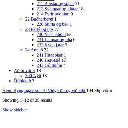
211 Burstar og sópar
31
212 Svampar og klútar
18
214 Fyrir þvottinn
9
22 Baðherbergi
1
220 Sturta og bað
1
23 Partý og ljós
77
230 Veisluáhöld
62
231 Lampar og olía
6
232 Kveikjarar
9
24 Annað
22
241 Hitapokar
1
240 Herðatré
17
243 Gólfhlífar
4
Aðrar vörur
18
300 Nýtt
18
Óflokkað
3
Heim
Byggingavörur
10 Viðgerðir og viðhald
104 Slípivörur
Showing 1–12 of 35 results
Show sidebar