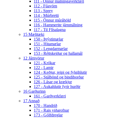
111 - Önnur málningaverkfæri
112 - Fúavörn
113 - Sprey
114 - Múrbretti
115 - Önnur múráhöld
116 - Hammerite járnmálning
117 - Til Flísalagna
15 Mælitæki
150 - Þrýstimælar
151 - Hitamælar
152 - Lengdarmælar
153 - Réttskeiðar og hallamál
12 Járnvörur
121 - Krókar
122 - Lamir
124 - Keðjur, reipi og fylgihlutir
125 - Stálbönd og bindiborðar
126 - Lásar og krækjur
127 - Aukahlutir fyrir hurðir
16 Garðurinn
161 - Garðverkfæri
17 Annað
170 - Handrið
171 - Rais viðarofnar
173 - Gólfdreglar