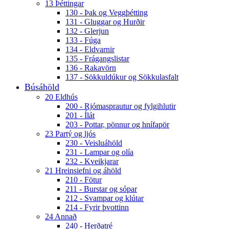
13 Þéttingar
130 - Þak og Veggþétting
131 - Gluggar og Hurðir
132 - Glerjun
133 - Fúga
134 - Eldvarnir
135 - Frágangslistar
136 - Rakavörn
137 - Sökkuldúkur og Sökkulasfalt
Búsáhöld
20 Eldhús
200 - Rjómasprautur og fylgihlutir
201 - Ílát
203 - Pottar, pönnur og hnífapör
23 Partý og ljós
230 - Veisluáhöld
231 - Lampar og olía
232 - Kveikjarar
21 Hreinsiefni og áhöld
210 - Fötur
211 - Burstar og sópar
212 - Svampar og klútar
214 - Fyrir þvottinn
24 Annað
240 - Herðatré