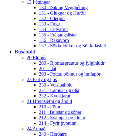
13 Þéttingar
130 - Þak og Veggþétting
131 - Gluggar og Hurðir
132 - Glerjun
133 - Fúga
134 - Eldvarnir
135 - Frágangslistar
136 - Rakavörn
137 - Sökkuldúkur og Sökkulasfalt
Búsáhöld
20 Eldhús
200 - Rjómasprautur og fylgihlutir
201 - Ílát
203 - Pottar, pönnur og hnífapör
23 Partý og ljós
230 - Veisluáhöld
231 - Lampar og olía
232 - Kveikjarar
21 Hreinsiefni og áhöld
210 - Fötur
211 - Burstar og sópar
212 - Svampar og klútar
214 - Fyrir þvottinn
24 Annað
240 - Herðatré