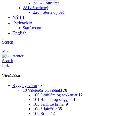
243 - Gólfhlífar
22 Baðherbergi
220 - Sturta og bað
NÝTT
Fyrirtækið
Starfsmenn
English
Search
Menu
Search
Loka
Vöruflokkar
Byggingavörur
635
10 Viðgerðir og viðhald
78
100 Skrúfjárn og sexkantar
12
101 Hamrar og sleggjur
4
103 Sagir og hnífar
9
104 Slípivörur
35
106 Borar
12