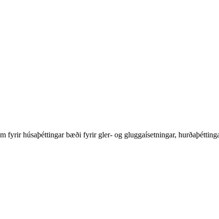
tum fyrir húsaþéttingar bæði fyrir gler- og gluggaísetningar, hurðaþéttinga