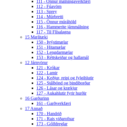
111 - Önnur málningaverkfæri
112 - Fúavörn
113 - Sprey
114 - Múrbretti
115 - Önnur múráhöld
116 - Hammerite járnmálning
117 - Til Flísalagna
15 Mælitæki
150 - Þrýstimælar
151 - Hitamælar
152 - Lengdarmælar
153 - Réttskeiðar og hallamál
12 Járnvörur
121 - Krókar
122 - Lamir
124 - Keðjur, reipi og fylgihlutir
125 - Stálbönd og bindiborðar
126 - Lásar og krækjur
127 - Aukahlutir fyrir hurðir
16 Garðurinn
161 - Garðverkfæri
17 Annað
170 - Handrið
171 - Rais viðarofnar
173 - Gólfdreglar