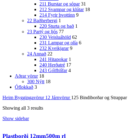
211 Burstar og sópar
31
212 Svampar og klútar
18
214 Fyrir þvottinn
9
22 Baðherbergi
1
220 Sturta og bað
1
23 Partý og ljós
77
230 Veisluáhöld
62
231 Lampar og olía
6
232 Kveikjarar
9
24 Annað
22
241 Hitapokar
1
240 Herðatré
17
243 Gólfhlífar
4
Aðrar vörur
18
300 Nýtt
18
Óflokkað
3
Heim
Byggingavörur
12 Járnvörur
125 Bindiborðar og Strappar
Showing all 3 results
Show sidebar
Plastborði 12mm500m rl