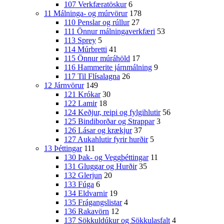
107 Verkfæratöskur
6
11 Málninga- og múrvörur
178
110 Penslar og rúllur
27
111 Önnur málningaverkfæri
53
113 Sprey
5
114 Múrbretti
41
115 Önnur múráhöld
17
116 Hammerite járnmálning
9
117 Til Flísalagna
26
12 Járnvörur
149
121 Krókar
30
122 Lamir
18
124 Keðjur, reipi og fylgihlutir
56
125 Bindiborðar og Strappar
3
126 Lásar og krækjur
37
127 Aukahlutir fyrir hurðir
5
13 Þéttingar
111
130 Þak- og Veggþéttingar
11
131 Gluggar og Hurðir
35
132 Glerjun
20
133 Fúga
6
134 Eldvarnir
19
135 Frágangslistar
4
136 Rakavörn
12
137 Sökkuldúkur og Sökkulasfalt
4