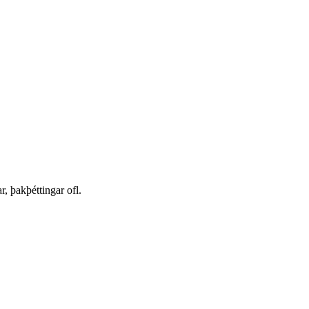
r, þakþéttingar ofl.