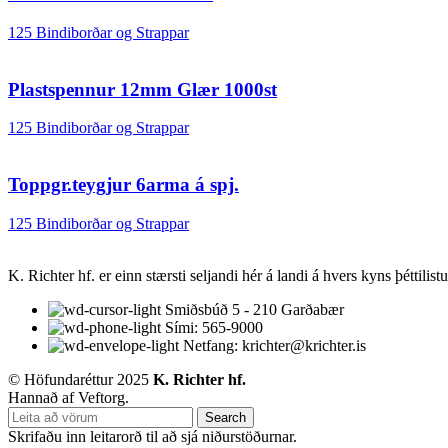
125 Bindiborðar og Strappar
Plastspennur 12mm Glær 1000st
125 Bindiborðar og Strappar
Toppgr.teygjur 6arma á spj.
125 Bindiborðar og Strappar
K. Richter hf. er einn stærsti seljandi hér á landi á hvers kyns þéttilis
Smiðsbúð 5 - 210 Garðabær
Sími: 565-9000
Netfang: krichter@krichter.is
© Höfundaréttur 2025
K. Richter hf.
Hannað af Veftorg.
Search
Skrifaðu inn leitarorð til að sjá niðurstöðurnar.