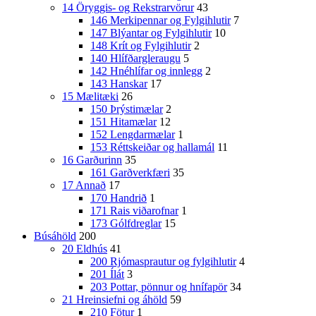
14 Öryggis- og Rekstrarvörur
43
146 Merkipennar og Fylgihlutir
7
147 Blýantar og Fylgihlutir
10
148 Krít og Fylgihlutir
2
140 Hlífðargleraugu
5
142 Hnéhlífar og innlegg
2
143 Hanskar
17
15 Mælitæki
26
150 Þrýstimælar
2
151 Hitamælar
12
152 Lengdarmælar
1
153 Réttskeiðar og hallamál
11
16 Garðurinn
35
161 Garðverkfæri
35
17 Annað
17
170 Handrið
1
171 Rais viðarofnar
1
173 Gólfdreglar
15
Búsáhöld
200
20 Eldhús
41
200 Rjómasprautur og fylgihlutir
4
201 Ílát
3
203 Pottar, pönnur og hnífapör
34
21 Hreinsiefni og áhöld
59
210 Fötur
1