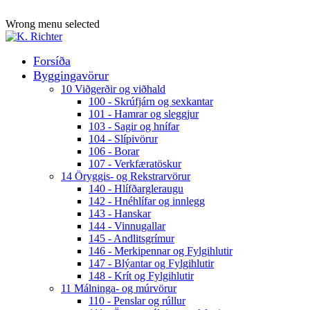
ADD ANYTHING HERE OR JUST REMOVE IT…
Wrong menu selected
Forsíða
Byggingavörur
10 Viðgerðir og viðhald
100 - Skrúfjárn og sexkantar
101 - Hamrar og sleggjur
103 - Sagir og hnífar
104 - Slípivörur
106 - Borar
107 - Verkfæratöskur
14 Öryggis- og Rekstrarvörur
140 - Hlífðargleraugu
142 - Hnéhlífar og innlegg
143 - Hanskar
144 - Vinnugallar
145 - Andlitsgrímur
146 - Merkipennar og Fylgihlutir
147 - Blýantar og Fylgihlutir
148 - Krít og Fylgihlutir
11 Málninga- og múrvörur
110 - Penslar og rúllur