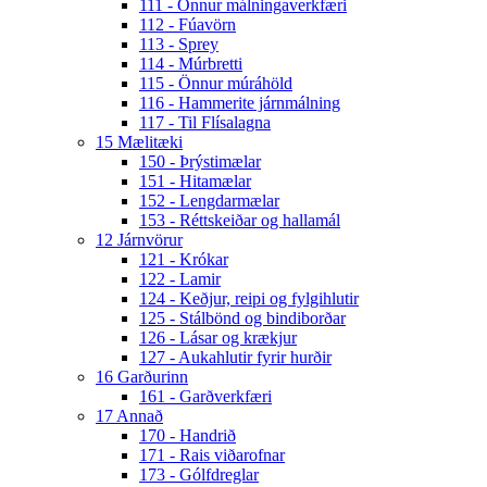
111 - Önnur málningaverkfæri
112 - Fúavörn
113 - Sprey
114 - Múrbretti
115 - Önnur múráhöld
116 - Hammerite járnmálning
117 - Til Flísalagna
15 Mælitæki
150 - Þrýstimælar
151 - Hitamælar
152 - Lengdarmælar
153 - Réttskeiðar og hallamál
12 Járnvörur
121 - Krókar
122 - Lamir
124 - Keðjur, reipi og fylgihlutir
125 - Stálbönd og bindiborðar
126 - Lásar og krækjur
127 - Aukahlutir fyrir hurðir
16 Garðurinn
161 - Garðverkfæri
17 Annað
170 - Handrið
171 - Rais viðarofnar
173 - Gólfdreglar