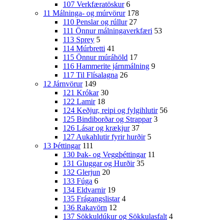
107 Verkfæratöskur
6
11 Málninga- og múrvörur
178
110 Penslar og rúllur
27
111 Önnur málningaverkfæri
53
113 Sprey
5
114 Múrbretti
41
115 Önnur múráhöld
17
116 Hammerite járnmálning
9
117 Til Flísalagna
26
12 Járnvörur
149
121 Krókar
30
122 Lamir
18
124 Keðjur, reipi og fylgihlutir
56
125 Bindiborðar og Strappar
3
126 Lásar og krækjur
37
127 Aukahlutir fyrir hurðir
5
13 Þéttingar
111
130 Þak- og Veggþéttingar
11
131 Gluggar og Hurðir
35
132 Glerjun
20
133 Fúga
6
134 Eldvarnir
19
135 Frágangslistar
4
136 Rakavörn
12
137 Sökkuldúkur og Sökkulasfalt
4