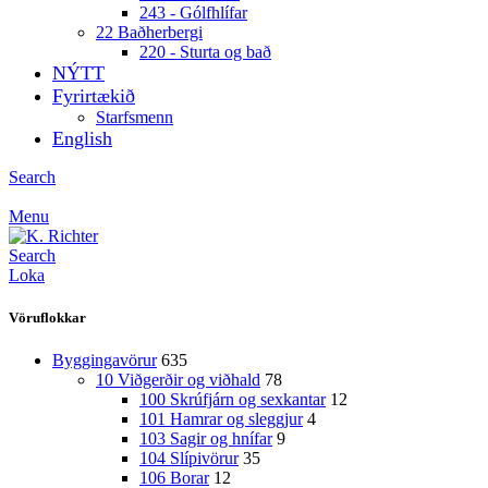
243 - Gólfhlífar
22 Baðherbergi
220 - Sturta og bað
NÝTT
Fyrirtækið
Starfsmenn
English
Search
Menu
Search
Loka
Vöruflokkar
Byggingavörur
635
10 Viðgerðir og viðhald
78
100 Skrúfjárn og sexkantar
12
101 Hamrar og sleggjur
4
103 Sagir og hnífar
9
104 Slípivörur
35
106 Borar
12