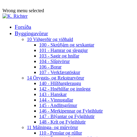
ADD ANYTHING HERE OR JUST REMOVE IT…
Wrong menu selected
Forsíða
Byggingavörur
10 Viðgerðir og viðhald
100 - Skrúfjárn og sexkantar
101 - Hamrar og sleggjur
103 - Sagir og hnífar
104 - Slípivörur
106 - Borar
107 - Verkfæratöskur
14 Öryggis- og Rekstrarvörur
140 - Hlífðargleraugu
142 - Hnéhlífar og innlegg
143 - Hanskar
144 - Vinnugallar
145 - Andlitsgrímur
146 - Merkipennar og Fylgihlutir
147 - Blýantar og Fylgihlutir
148 - Krít og Fylgihlutir
11 Málninga- og múrvörur
110 - Penslar og rúllur