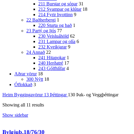
211 Burstar og sópar
31
212 Svampar og klútar
18
214 Fyrir þvottinn
9
22 Baðherbergi
1
220 Sturta og bað
1
23 Partý og ljós
77
230 Veisluáhöld
62
231 Lampar og olía
6
232 Kveikjarar
9
24 Annað
22
241 Hitapokar
1
240 Herðatré
17
243 Gólfhlífar
4
Aðrar vörur
18
300 Nýtt
18
Óflokkað
3
Heim
Byggingavörur
13 Þéttingar
130 Þak- og Veggþéttingar
Showing all 11 results
Show sidebar
Bylgjub.18/76/30