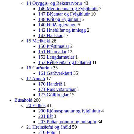
14 Öryggis- og Rekstrarvörur
43
146 Merkipennar og Fylgihlutir
7
147 Blýantar og Fylgihlutir
10
148 Krít og Fylgihlutir
2
140 Hlífðargleraugu
5
142 Hnéhlífar og innlegg
2
143 Hanskar
17
15 Mælitæki
26
150 Þrýstimælar
2
151 Hitamælar
12
152 Lengdarmælar
1
153 Réttskeiðar og hallamál
11
16 Garðurinn
35
161 Garðverkfæri
35
17 Annað
17
170 Handrið
1
171 Rais viðarofnar
1
173 Gólfdreglar
15
Búsáhöld
200
20 Eldhús
41
200 Rjómasprautur og fylgihlutir
4
201 Ílát
3
203 Pottar, pönnur og hnífapör
34
21 Hreinsiefni og áhöld
59
210 Fötur
1