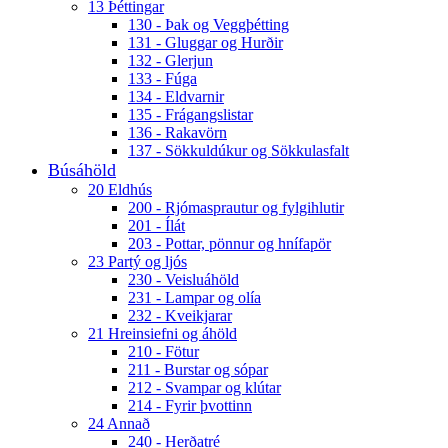
13 Þéttingar
130 - Þak og Veggþétting
131 - Gluggar og Hurðir
132 - Glerjun
133 - Fúga
134 - Eldvarnir
135 - Frágangslistar
136 - Rakavörn
137 - Sökkuldúkur og Sökkulasfalt
Búsáhöld
20 Eldhús
200 - Rjómasprautur og fylgihlutir
201 - Ílát
203 - Pottar, pönnur og hnífapör
23 Partý og ljós
230 - Veisluáhöld
231 - Lampar og olía
232 - Kveikjarar
21 Hreinsiefni og áhöld
210 - Fötur
211 - Burstar og sópar
212 - Svampar og klútar
214 - Fyrir þvottinn
24 Annað
240 - Herðatré