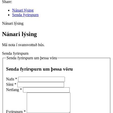
Share:
Nánari lýsing
Senda fyrirspurn
Nánari lýsing
Nánari lýsing
Má nota í svansvottuð hús.
Senda fyrirspurn
Senda fyrirspurn um þessa vöru
Senda fyrirspurn um þessa vöru
Nafn
*
Sími
*
Netfang
*
Fyrirspurn
*