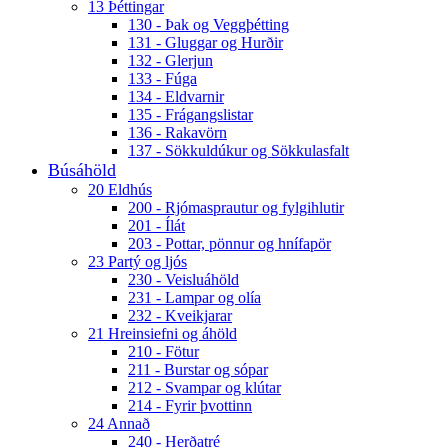
13 Þéttingar
130 - Þak og Veggþétting
131 - Gluggar og Hurðir
132 - Glerjun
133 - Fúga
134 - Eldvarnir
135 - Frágangslistar
136 - Rakavörn
137 - Sökkuldúkur og Sökkulasfalt
Búsáhöld
20 Eldhús
200 - Rjómasprautur og fylgihlutir
201 - Ílát
203 - Pottar, pönnur og hnífapör
23 Partý og ljós
230 - Veisluáhöld
231 - Lampar og olía
232 - Kveikjarar
21 Hreinsiefni og áhöld
210 - Fötur
211 - Burstar og sópar
212 - Svampar og klútar
214 - Fyrir þvottinn
24 Annað
240 - Herðatré