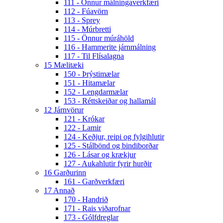
111 - Önnur málningaverkfæri
112 - Fúavörn
113 - Sprey
114 - Múrbretti
115 - Önnur múráhöld
116 - Hammerite járnmálning
117 - Til Flísalagna
15 Mælitæki
150 - Þrýstimælar
151 - Hitamælar
152 - Lengdarmælar
153 - Réttskeiðar og hallamál
12 Járnvörur
121 - Krókar
122 - Lamir
124 - Keðjur, reipi og fylgihlutir
125 - Stálbönd og bindiborðar
126 - Lásar og krækjur
127 - Aukahlutir fyrir hurðir
16 Garðurinn
161 - Garðverkfæri
17 Annað
170 - Handrið
171 - Rais viðarofnar
173 - Gólfdreglar