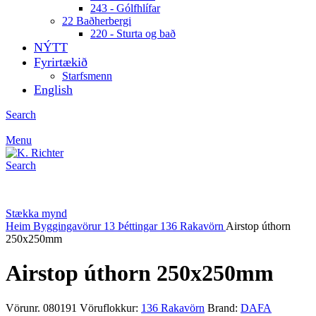
243 - Gólfhlífar
22 Baðherbergi
220 - Sturta og bað
NÝTT
Fyrirtækið
Starfsmenn
English
Search
Menu
Search
Stækka mynd
Heim
Byggingavörur
13 Þéttingar
136 Rakavörn
Airstop úthorn
250x250mm
Airstop úthorn 250x250mm
Vörunr.
080191
Vöruflokkur:
136 Rakavörn
Brand:
DAFA