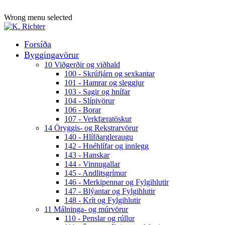
ADD ANYTHING HERE OR JUST REMOVE IT…
Wrong menu selected
Forsíða
Byggingavörur
10 Viðgerðir og viðhald
100 - Skrúfjárn og sexkantar
101 - Hamrar og sleggjur
103 - Sagir og hnífar
104 - Slípivörur
106 - Borar
107 - Verkfæratöskur
14 Öryggis- og Rekstrarvörur
140 - Hlífðargleraugu
142 - Hnéhlífar og innlegg
143 - Hanskar
144 - Vinnugallar
145 - Andlitsgrímur
146 - Merkipennar og Fylgihlutir
147 - Blýantar og Fylgihlutir
148 - Krít og Fylgihlutir
11 Málninga- og múrvörur
110 - Penslar og rúllur