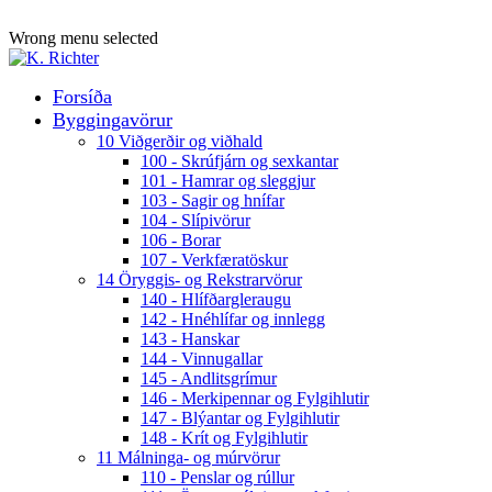
ADD ANYTHING HERE OR JUST REMOVE IT…
Wrong menu selected
Forsíða
Byggingavörur
10 Viðgerðir og viðhald
100 - Skrúfjárn og sexkantar
101 - Hamrar og sleggjur
103 - Sagir og hnífar
104 - Slípivörur
106 - Borar
107 - Verkfæratöskur
14 Öryggis- og Rekstrarvörur
140 - Hlífðargleraugu
142 - Hnéhlífar og innlegg
143 - Hanskar
144 - Vinnugallar
145 - Andlitsgrímur
146 - Merkipennar og Fylgihlutir
147 - Blýantar og Fylgihlutir
148 - Krít og Fylgihlutir
11 Málninga- og múrvörur
110 - Penslar og rúllur