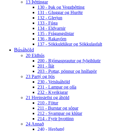
13 Þéttingar
130 - Þak og Veggþétting
131 - Gluggar og Hurðir
132 - Glerjun
133 - Fúga
134 - Eldvarnir
135 - Frágangslistar
136 - Rakavörn
137 - Sökkuldúkur og Sökkulasfalt
Búsáhöld
20 Eldhús
200 - Rjómasprautur og fylgihlutir
201 - Ílát
203 - Pottar, pönnur og hnífapör
23 Partý og ljós
230 - Veisluáhöld
231 - Lampar og olía
232 - Kveikjarar
21 Hreinsiefni og áhöld
210 - Fötur
211 - Burstar og sópar
212 - Svampar og klútar
214 - Fyrir þvottinn
24 Annað
240 - Herðatré