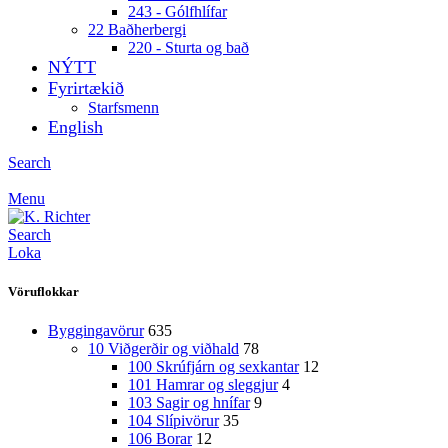
243 - Gólfhlífar
22 Baðherbergi
220 - Sturta og bað
NÝTT
Fyrirtækið
Starfsmenn
English
Search
Menu
Search
Loka
Vöruflokkar
Byggingavörur
635
10 Viðgerðir og viðhald
78
100 Skrúfjárn og sexkantar
12
101 Hamrar og sleggjur
4
103 Sagir og hnífar
9
104 Slípivörur
35
106 Borar
12