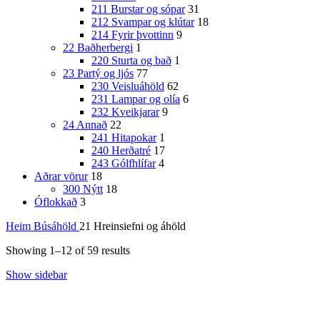
211 Burstar og sópar
31
212 Svampar og klútar
18
214 Fyrir þvottinn
9
22 Baðherbergi
1
220 Sturta og bað
1
23 Partý og ljós
77
230 Veisluáhöld
62
231 Lampar og olía
6
232 Kveikjarar
9
24 Annað
22
241 Hitapokar
1
240 Herðatré
17
243 Gólfhlífar
4
Aðrar vörur
18
300 Nýtt
18
Óflokkað
3
Heim
Búsáhöld
21 Hreinsiefni og áhöld
Showing 1–12 of 59 results
Show sidebar