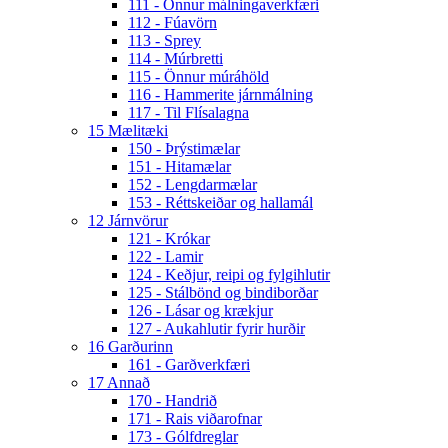
111 - Önnur málningaverkfæri
112 - Fúavörn
113 - Sprey
114 - Múrbretti
115 - Önnur múráhöld
116 - Hammerite járnmálning
117 - Til Flísalagna
15 Mælitæki
150 - Þrýstimælar
151 - Hitamælar
152 - Lengdarmælar
153 - Réttskeiðar og hallamál
12 Járnvörur
121 - Krókar
122 - Lamir
124 - Keðjur, reipi og fylgihlutir
125 - Stálbönd og bindiborðar
126 - Lásar og krækjur
127 - Aukahlutir fyrir hurðir
16 Garðurinn
161 - Garðverkfæri
17 Annað
170 - Handrið
171 - Rais viðarofnar
173 - Gólfdreglar