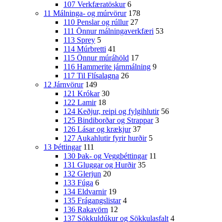
107 Verkfæratöskur
6
11 Málninga- og múrvörur
178
110 Penslar og rúllur
27
111 Önnur málningaverkfæri
53
113 Sprey
5
114 Múrbretti
41
115 Önnur múráhöld
17
116 Hammerite járnmálning
9
117 Til Flísalagna
26
12 Járnvörur
149
121 Krókar
30
122 Lamir
18
124 Keðjur, reipi og fylgihlutir
56
125 Bindiborðar og Strappar
3
126 Lásar og krækjur
37
127 Aukahlutir fyrir hurðir
5
13 Þéttingar
111
130 Þak- og Veggþéttingar
11
131 Gluggar og Hurðir
35
132 Glerjun
20
133 Fúga
6
134 Eldvarnir
19
135 Frágangslistar
4
136 Rakavörn
12
137 Sökkuldúkur og Sökkulasfalt
4