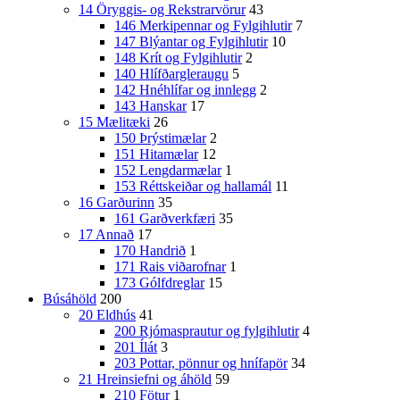
14 Öryggis- og Rekstrarvörur
43
146 Merkipennar og Fylgihlutir
7
147 Blýantar og Fylgihlutir
10
148 Krít og Fylgihlutir
2
140 Hlífðargleraugu
5
142 Hnéhlífar og innlegg
2
143 Hanskar
17
15 Mælitæki
26
150 Þrýstimælar
2
151 Hitamælar
12
152 Lengdarmælar
1
153 Réttskeiðar og hallamál
11
16 Garðurinn
35
161 Garðverkfæri
35
17 Annað
17
170 Handrið
1
171 Rais viðarofnar
1
173 Gólfdreglar
15
Búsáhöld
200
20 Eldhús
41
200 Rjómasprautur og fylgihlutir
4
201 Ílát
3
203 Pottar, pönnur og hnífapör
34
21 Hreinsiefni og áhöld
59
210 Fötur
1