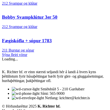
212 Svampar og klútar
Bobby Svampklútur 3er 50
212 Svampar og klútar
Fægiskófla + sópur 1783
211 Burstar og sópar
Sýna fleiri vörur
Loading...
K. Richter hf. er einn stærsti seljandi hér á landi á hvers kyns
þéttilistum fyrir húsaþéttingar bæði fyrir gler- og gluggaísetningar,
hurðaþéttingar, þakþéttingar ofl.
Smiðsbúð 5 - 210 Garðabær
Sími: 565-9000
Netfang: krichter@krichter.is
© Höfundaréttur 2025
K. Richter hf.