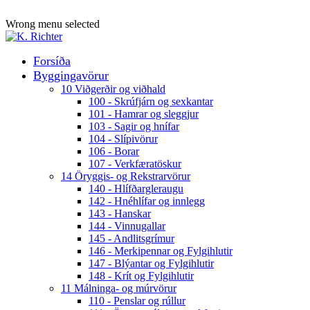
ADD ANYTHING HERE OR JUST REMOVE IT…
Wrong menu selected
Forsíða
Byggingavörur
10 Viðgerðir og viðhald
100 - Skrúfjárn og sexkantar
101 - Hamrar og sleggjur
103 - Sagir og hnífar
104 - Slípivörur
106 - Borar
107 - Verkfæratöskur
14 Öryggis- og Rekstrarvörur
140 - Hlífðargleraugu
142 - Hnéhlífar og innlegg
143 - Hanskar
144 - Vinnugallar
145 - Andlitsgrímur
146 - Merkipennar og Fylgihlutir
147 - Blýantar og Fylgihlutir
148 - Krít og Fylgihlutir
11 Málninga- og múrvörur
110 - Penslar og rúllur