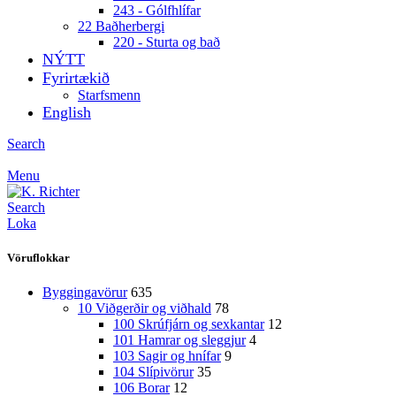
243 - Gólfhlífar
22 Baðherbergi
220 - Sturta og bað
NÝTT
Fyrirtækið
Starfsmenn
English
Search
Menu
Search
Loka
Vöruflokkar
Byggingavörur
635
10 Viðgerðir og viðhald
78
100 Skrúfjárn og sexkantar
12
101 Hamrar og sleggjur
4
103 Sagir og hnífar
9
104 Slípivörur
35
106 Borar
12