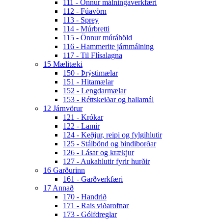
111 - Önnur málningaverkfæri
112 - Fúavörn
113 - Sprey
114 - Múrbretti
115 - Önnur múráhöld
116 - Hammerite járnmálning
117 - Til Flísalagna
15 Mælitæki
150 - Þrýstimælar
151 - Hitamælar
152 - Lengdarmælar
153 - Réttskeiðar og hallamál
12 Járnvörur
121 - Krókar
122 - Lamir
124 - Keðjur, reipi og fylgihlutir
125 - Stálbönd og bindiborðar
126 - Lásar og krækjur
127 - Aukahlutir fyrir hurðir
16 Garðurinn
161 - Garðverkfæri
17 Annað
170 - Handrið
171 - Rais viðarofnar
173 - Gólfdreglar