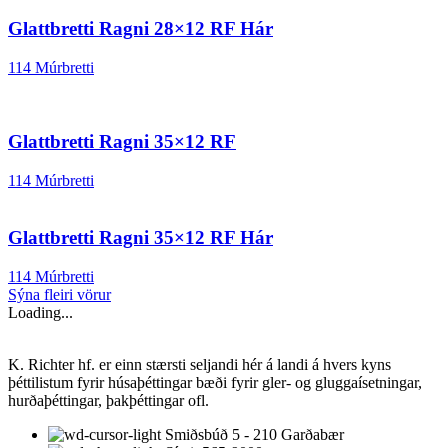
Glattbretti Ragni 28×12 RF Hár
114 Múrbretti
Glattbretti Ragni 35×12 RF
114 Múrbretti
Glattbretti Ragni 35×12 RF Hár
114 Múrbretti
Sýna fleiri vörur
Loading...
K. Richter hf. er einn stærsti seljandi hér á landi á hvers kyns
þéttilistum fyrir húsaþéttingar bæði fyrir gler- og gluggaísetningar,
hurðaþéttingar, þakþéttingar ofl.
Smiðsbúð 5 - 210 Garðabær