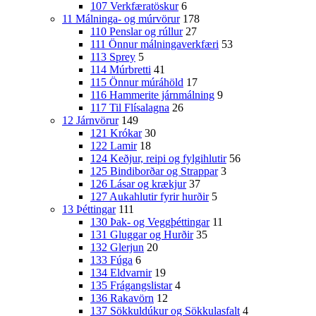
107 Verkfæratöskur
6
11 Málninga- og múrvörur
178
110 Penslar og rúllur
27
111 Önnur málningaverkfæri
53
113 Sprey
5
114 Múrbretti
41
115 Önnur múráhöld
17
116 Hammerite járnmálning
9
117 Til Flísalagna
26
12 Járnvörur
149
121 Krókar
30
122 Lamir
18
124 Keðjur, reipi og fylgihlutir
56
125 Bindiborðar og Strappar
3
126 Lásar og krækjur
37
127 Aukahlutir fyrir hurðir
5
13 Þéttingar
111
130 Þak- og Veggþéttingar
11
131 Gluggar og Hurðir
35
132 Glerjun
20
133 Fúga
6
134 Eldvarnir
19
135 Frágangslistar
4
136 Rakavörn
12
137 Sökkuldúkur og Sökkulasfalt
4