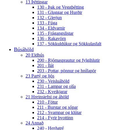
13 Þéttingar
130 - Þak og Veggþétting
131 - Gluggar og Hurðir
132 - Glerjun
133 - Fúga
134 - Eldvarnir
135 - Frágangslistar
136 - Rakavörn
137 - Sökkuldúkur og Sökkulasfalt
Búsáhöld
20 Eldhús
200 - Rjómasprautur og fylgihlutir
201 - Ílát
203 - Pottar, pönnur og hnífapör
23 Partý og ljós
230 - Veisluáhöld
231 - Lampar og olía
232 - Kveikjarar
21 Hreinsiefni og áhöld
210 - Fötur
211 - Burstar og sópar
212 - Svampar og klútar
214 - Fyrir þvottinn
24 Annað
240 - Herðatré