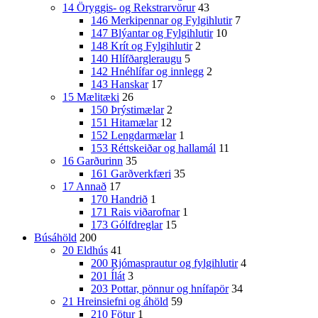
14 Öryggis- og Rekstrarvörur
43
146 Merkipennar og Fylgihlutir
7
147 Blýantar og Fylgihlutir
10
148 Krít og Fylgihlutir
2
140 Hlífðargleraugu
5
142 Hnéhlífar og innlegg
2
143 Hanskar
17
15 Mælitæki
26
150 Þrýstimælar
2
151 Hitamælar
12
152 Lengdarmælar
1
153 Réttskeiðar og hallamál
11
16 Garðurinn
35
161 Garðverkfæri
35
17 Annað
17
170 Handrið
1
171 Rais viðarofnar
1
173 Gólfdreglar
15
Búsáhöld
200
20 Eldhús
41
200 Rjómasprautur og fylgihlutir
4
201 Ílát
3
203 Pottar, pönnur og hnífapör
34
21 Hreinsiefni og áhöld
59
210 Fötur
1