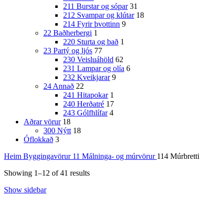
211 Burstar og sópar
31
212 Svampar og klútar
18
214 Fyrir þvottinn
9
22 Baðherbergi
1
220 Sturta og bað
1
23 Partý og ljós
77
230 Veisluáhöld
62
231 Lampar og olía
6
232 Kveikjarar
9
24 Annað
22
241 Hitapokar
1
240 Herðatré
17
243 Gólfhlífar
4
Aðrar vörur
18
300 Nýtt
18
Óflokkað
3
Heim
Byggingavörur
11 Málninga- og múrvörur
114 Múrbretti
Showing 1–12 of 41 results
Show sidebar