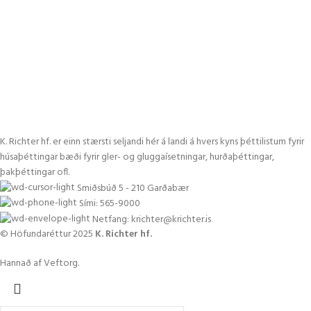
K. Richter hf. er einn stærsti seljandi hér á landi á hvers kyns þéttilistum fyrir
húsaþéttingar bæði fyrir gler- og gluggaísetningar, hurðaþéttingar,
þakþéttingar ofl.
Smiðsbúð 5 - 210 Garðabær
Sími: 565-9000
Netfang: krichter@krichter.is
© Höfundaréttur 2025
K. Richter hf.
Hannað af Veftorg.