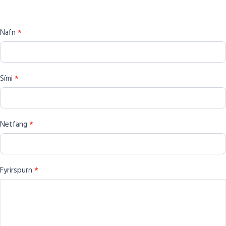
um
þessa
Nafn
*
vöru
Sími
*
Netfang
*
Fyrirspurn
*