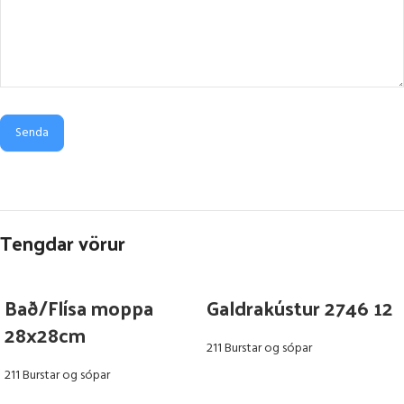
Senda
Tengdar vörur
Bað/Flísa moppa
Galdrakústur 2746 12
28x28cm
211 Burstar og sópar
211 Burstar og sópar