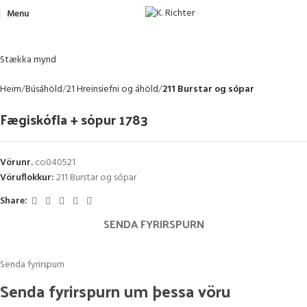
Menu
Stækka mynd
Heim
Búsáhöld
21 Hreinsiefni og áhöld
211 Burstar og sópar
Fægiskófla + sópur 1783
Vörunr.
co040521
Vöruflokkur:
211 Burstar og sópar
Share:
SENDA FYRIRSPURN
Senda fyrirspurn
Senda
Senda fyrirspurn um þessa vöru
fyrirspurn