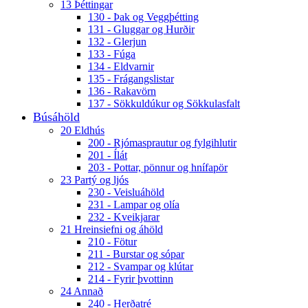
13 Þéttingar
130 - Þak og Veggþétting
131 - Gluggar og Hurðir
132 - Glerjun
133 - Fúga
134 - Eldvarnir
135 - Frágangslistar
136 - Rakavörn
137 - Sökkuldúkur og Sökkulasfalt
Búsáhöld
20 Eldhús
200 - Rjómasprautur og fylgihlutir
201 - Ílát
203 - Pottar, pönnur og hnífapör
23 Partý og ljós
230 - Veisluáhöld
231 - Lampar og olía
232 - Kveikjarar
21 Hreinsiefni og áhöld
210 - Fötur
211 - Burstar og sópar
212 - Svampar og klútar
214 - Fyrir þvottinn
24 Annað
240 - Herðatré