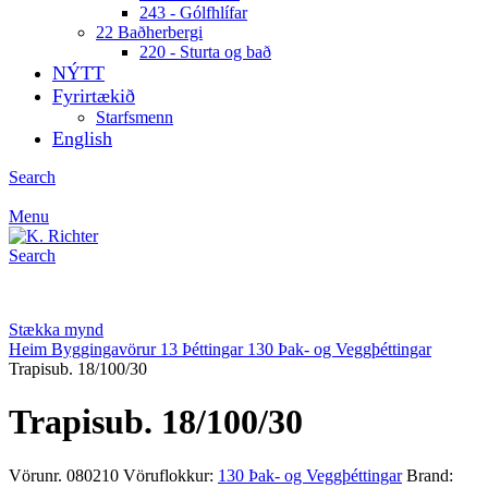
243 - Gólfhlífar
22 Baðherbergi
220 - Sturta og bað
NÝTT
Fyrirtækið
Starfsmenn
English
Search
Menu
Search
Stækka mynd
Heim
Byggingavörur
13 Þéttingar
130 Þak- og Veggþéttingar
Trapisub. 18/100/30
Trapisub. 18/100/30
Vörunr.
080210
Vöruflokkur:
130 Þak- og Veggþéttingar
Brand: