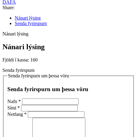
DAFA
Share:
Nánari lýsing
Senda fyrirspurn
Nánari lýsing
Nánari lýsing
Fjöldi í kassa: 160
Senda fyrirspurn
Senda fyrirspurn um þessa vöru
Senda fyrirspurn um þessa vöru
Nafn
*
Sími
*
Netfang
*