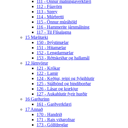
111 - Önnur málningaverkfæri
112 - Fúavörn
113 - Sprey
114 - Múrbretti
115 - Önnur múráhöld
116 - Hammerite járnmálning
117 - Til Flísalagna
15 Mælitæki
150 - Þrýstimælar
151 - Hitamælar
152 - Lengdarmælar
153 - Réttskeiðar og hallamál
12 Járnvörur
121 - Krókar
122 - Lamir
124 - Keðjur, reipi og fylgihlutir
125 - Stálbönd og bindiborðar
126 - Lásar og krækjur
127 - Aukahlutir fyrir hurðir
16 Garðurinn
161 - Garðverkfæri
17 Annað
170 - Handrið
171 - Rais viðarofnar
173 - Gólfdreglar