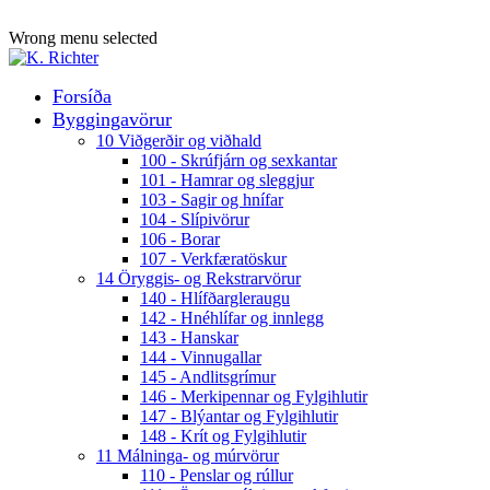
ADD ANYTHING HERE OR JUST REMOVE IT…
Wrong menu selected
Forsíða
Byggingavörur
10 Viðgerðir og viðhald
100 - Skrúfjárn og sexkantar
101 - Hamrar og sleggjur
103 - Sagir og hnífar
104 - Slípivörur
106 - Borar
107 - Verkfæratöskur
14 Öryggis- og Rekstrarvörur
140 - Hlífðargleraugu
142 - Hnéhlífar og innlegg
143 - Hanskar
144 - Vinnugallar
145 - Andlitsgrímur
146 - Merkipennar og Fylgihlutir
147 - Blýantar og Fylgihlutir
148 - Krít og Fylgihlutir
11 Málninga- og múrvörur
110 - Penslar og rúllur