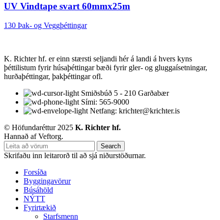
UV Vindtape svart 60mmx25m
130 Þak- og Veggþéttingar
K. Richter hf. er einn stærsti seljandi hér á landi á hvers kyns
þéttilistum fyrir húsaþéttingar bæði fyrir gler- og gluggaísetningar,
hurðaþéttingar, þakþéttingar ofl.
Smiðsbúð 5 - 210 Garðabær
Sími: 565-9000
Netfang: krichter@krichter.is
© Höfundaréttur 2025
K. Richter hf.
Hannað af Veftorg.
Search
Skrifaðu inn leitarorð til að sjá niðurstöðurnar.
Forsíða
Byggingavörur
Búsáhöld
NÝTT
Fyrirtækið
Starfsmenn