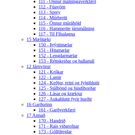
111 - Önnur málningaverkfæri
112 - Fúavörn
113 - Sprey
114 - Múrbretti
115 - Önnur múráhöld
116 - Hammerite járnmálning
117 - Til Flísalagna
15 Mælitæki
150 - Þrýstimælar
151 - Hitamælar
152 - Lengdarmælar
153 - Réttskeiðar og hallamál
12 Járnvörur
121 - Krókar
122 - Lamir
124 - Keðjur, reipi og fylgihlutir
125 - Stálbönd og bindiborðar
126 - Lásar og krækjur
127 - Aukahlutir fyrir hurðir
16 Garðurinn
161 - Garðverkfæri
17 Annað
170 - Handrið
171 - Rais viðarofnar
173 - Gólfdreglar