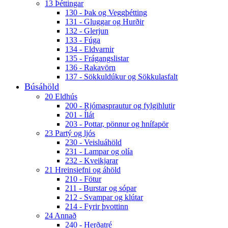
13 Þéttingar
130 - Þak og Veggþétting
131 - Gluggar og Hurðir
132 - Glerjun
133 - Fúga
134 - Eldvarnir
135 - Frágangslistar
136 - Rakavörn
137 - Sökkuldúkur og Sökkulasfalt
Búsáhöld
20 Eldhús
200 - Rjómasprautur og fylgihlutir
201 - Ílát
203 - Pottar, pönnur og hnífapör
23 Partý og ljós
230 - Veisluáhöld
231 - Lampar og olía
232 - Kveikjarar
21 Hreinsiefni og áhöld
210 - Fötur
211 - Burstar og sópar
212 - Svampar og klútar
214 - Fyrir þvottinn
24 Annað
240 - Herðatré