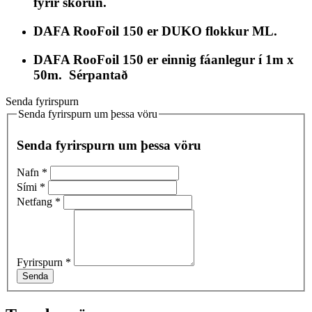
fyrir skörun.
DAFA RooFoil 150 er DUKO flokkur ML.
DAFA RooFoil 150 er einnig fáanlegur í 1m x
50m. Sérpantað
Senda fyrirspurn
Senda fyrirspurn um þessa vöru
Senda fyrirspurn um þessa vöru
Nafn
*
Sími
*
Netfang
*
Fyrirspurn
*
Senda