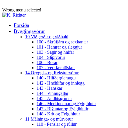
ADD ANYTHING HERE OR JUST REMOVE IT…
Wrong menu selected
Forsíða
Byggingavörur
10 Viðgerðir og viðhald
100 - Skrúfjárn og sexkantar
101 - Hamrar og sleggjur
103 - Sagir og hnífar
104 - Slípivörur
106 - Borar
107 - Verkfæratöskur
14 Öryggis- og Rekstrarvörur
140 - Hlífðargleraugu
142 - Hnéhlífar og innlegg
143 - Hanskar
144 - Vinnugallar
145 - Andlitsgrímur
146 - Merkipennar og Fylgihlutir
147 - Blýantar og Fylgihlutir
148 - Krít og Fylgihlutir
11 Málninga- og múrvörur
110 - Penslar og rúllur