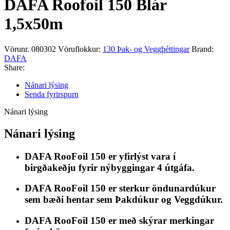
DAFA Roofoil 150 Blár
1,5x50m
Vörunr.
080302
Vöruflokkur:
130 Þak- og Veggþéttingar
Brand:
DAFA
Share:
Nánari lýsing
Senda fyrirspurn
Nánari lýsing
Nánari lýsing
DAFA RooFoil 150 er yfirlýst vara í
birgðakeðju fyrir nýbyggingar 4 útgáfa.
DAFA RooFoil 150 er sterkur öndunardúkur
sem bæði hentar sem Þakdúkur og Veggdúkur.
DAFA RooFoil 150 er með skýrar merkingar