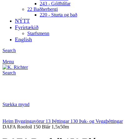
243 - Gólfhlífar
22 Baðherbergi
220 - Sturta og bað
NÝTT
Fyrirtækið
Starfsmenn
English
Search
Menu
Search
Stækka mynd
Heim
Byggingavörur
13 Þéttingar
130 Þak- og Veggþéttingar
DAFA Roofoil 150 Blár 1,5x50m