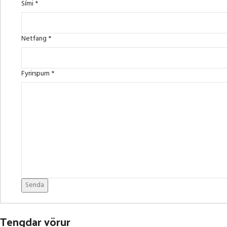
Sími
*
Netfang
*
Fyrirspurn
*
Senda
Tengdar vörur