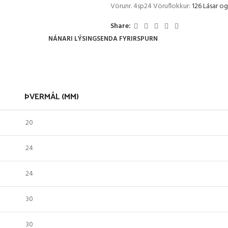
Vörunr.
4sp24
Vöruflokkur:
126 Lásar og
Share:
NÁNARI LÝSING
SENDA FYRIRSPURN
ÞVERMÁL (MM)
20
24
24
30
30