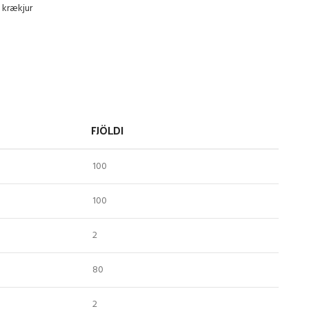
 krækjur
FJÖLDI
100
100
2
80
2