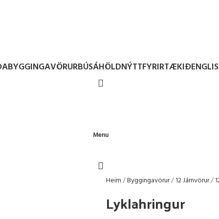
ÐA
BYGGINGAVÖRUR
BÚSÁHÖLD
NÝTT
FYRIRTÆKIÐ
ENGLI
Menu
Heim
Byggingavörur
12 Járnvörur
1
Lyklahringur