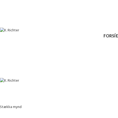
ADD ANYTHING HERE OR JUST REMOVE IT…
FORSÍ
Stækka mynd