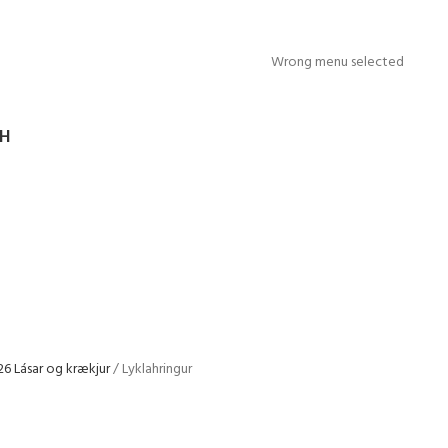
Wrong menu selected
SH
26 Lásar og krækjur
Lyklahringur