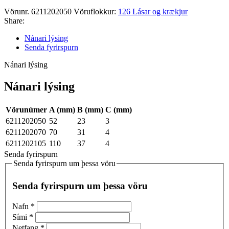
Vörunr.
6211202050
Vöruflokkur:
126 Lásar og krækjur
Share:
Nánari lýsing
Senda fyrirspurn
Nánari lýsing
Nánari lýsing
Vörunúmer
A (mm)
B (mm)
C (mm)
6211202050
52
23
3
6211202070
70
31
4
6211202105
110
37
4
Senda fyrirspurn
Senda fyrirspurn um þessa vöru
Senda fyrirspurn um þessa vöru
Nafn
*
Sími
*
Netfang
*