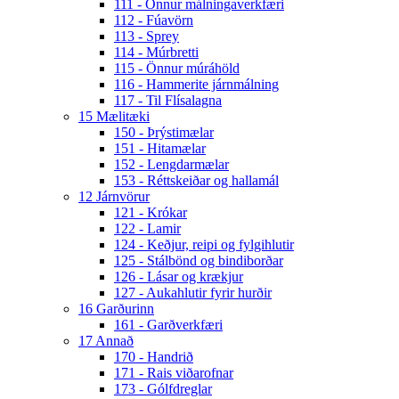
111 - Önnur málningaverkfæri
112 - Fúavörn
113 - Sprey
114 - Múrbretti
115 - Önnur múráhöld
116 - Hammerite járnmálning
117 - Til Flísalagna
15 Mælitæki
150 - Þrýstimælar
151 - Hitamælar
152 - Lengdarmælar
153 - Réttskeiðar og hallamál
12 Járnvörur
121 - Krókar
122 - Lamir
124 - Keðjur, reipi og fylgihlutir
125 - Stálbönd og bindiborðar
126 - Lásar og krækjur
127 - Aukahlutir fyrir hurðir
16 Garðurinn
161 - Garðverkfæri
17 Annað
170 - Handrið
171 - Rais viðarofnar
173 - Gólfdreglar