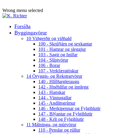
ADD ANYTHING HERE OR JUST REMOVE IT…
Wrong menu selected
Forsíða
Byggingavörur
10 Viðgerðir og viðhald
100 - Skrúfjárn og sexkantar
101 - Hamrar og sleggjur
103 - Sagir og hnífar
104 - Slípivörur
106 - Borar
107 - Verkfæratöskur
14 Öryggis- og Rekstrarvörur
140 - Hlífðargleraugu
142 - Hnéhlífar og innlegg
143 - Hanskar
144 - Vinnugallar
145 - Andlitsgrímur
146 - Merkipennar og Fylgihlutir
147 - Blýantar og Fylgihlutir
148 - Krít og Fylgihlutir
11 Málninga- og múrvörur
110 - Penslar og rúllur