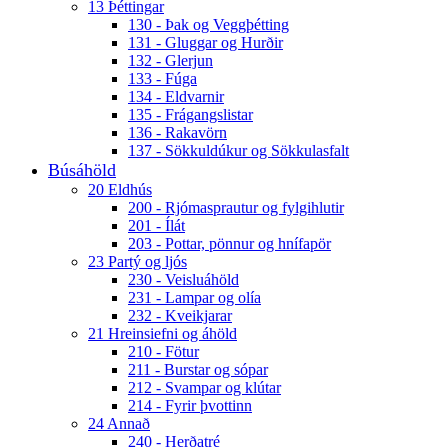
13 Þéttingar
130 - Þak og Veggþétting
131 - Gluggar og Hurðir
132 - Glerjun
133 - Fúga
134 - Eldvarnir
135 - Frágangslistar
136 - Rakavörn
137 - Sökkuldúkur og Sökkulasfalt
Búsáhöld
20 Eldhús
200 - Rjómasprautur og fylgihlutir
201 - Ílát
203 - Pottar, pönnur og hnífapör
23 Partý og ljós
230 - Veisluáhöld
231 - Lampar og olía
232 - Kveikjarar
21 Hreinsiefni og áhöld
210 - Fötur
211 - Burstar og sópar
212 - Svampar og klútar
214 - Fyrir þvottinn
24 Annað
240 - Herðatré