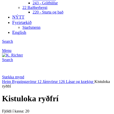
243 - Gólfhlífar
22 Baðherbergi
220 - Sturta og bað
NÝTT
Fyrirtækið
Starfsmenn
English
Search
Menu
Search
Stækka mynd
Heim
Byggingavörur
12 Járnvörur
126 Lásar og krækjur
Kistuloka
ryðfrí
Kistuloka ryðfrí
Fjöldi í kassa: 20