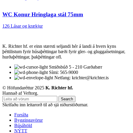
WC Konur Hringlaga stál 75mm
126 Lásar og krækjur
K. Richter hf. er einn stærsti seljandi hér á landi á hvers kyns
þéttilistum fyrir húsaþéttingar bæði fyrir gler- og gluggaísetningar,
hurðaþéttingar, þakþéttingar ofl.
Smiðsbúð 5 - 210 Garðabær
Sími: 565-9000
Netfang: krichter@krichter.is
© Höfundaréttur 2025
K. Richter hf.
Hannað af Veftorg.
Search
Skrifaðu inn leitarorð til að sjá niðurstöðurnar.
Forsíða
Byggingavörur
Búsáhöld
NÝTT