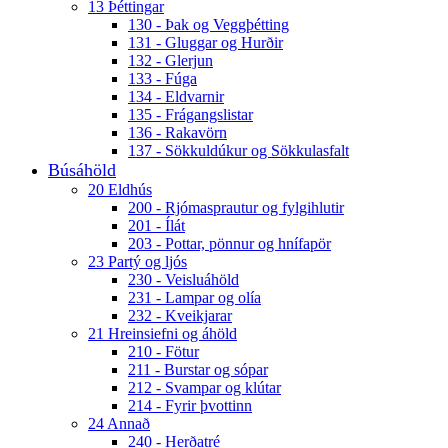
13 Þéttingar
130 - Þak og Veggþétting
131 - Gluggar og Hurðir
132 - Glerjun
133 - Fúga
134 - Eldvarnir
135 - Frágangslistar
136 - Rakavörn
137 - Sökkuldúkur og Sökkulasfalt
Búsáhöld
20 Eldhús
200 - Rjómasprautur og fylgihlutir
201 - Ílát
203 - Pottar, pönnur og hnífapör
23 Partý og ljós
230 - Veisluáhöld
231 - Lampar og olía
232 - Kveikjarar
21 Hreinsiefni og áhöld
210 - Fötur
211 - Burstar og sópar
212 - Svampar og klútar
214 - Fyrir þvottinn
24 Annað
240 - Herðatré