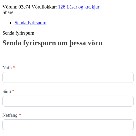
Vörunr.
03c74
Vöruflokkur:
126 Lásar og krækjur
Share:
Senda fyrirspurn
Senda fyrirspurn
Senda
Senda fyrirspurn um þessa vöru
fyrirspurn
um
þessa
vöru
Nafn
*
Sími
*
Netfang
*