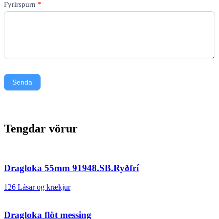
Fyrirspurn
*
Senda
Tengdar vörur
Dragloka 55mm 91948.SB.Ryðfrí
126 Lásar og krækjur
Dragloka flöt messing