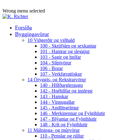
ADD ANYTHING HERE OR JUST REMOVE IT…
Wrong menu selected
Forsíða
Byggingavörur
10 Viðgerðir og viðhald
100 - Skrúfjárn og sexkantar
101 - Hamrar og sleggjur
103 - Sagir og hnífar
104 - Slípivörur
106 - Borar
107 - Verkfæratöskur
14 Öryggis- og Rekstrarvörur
140 - Hlífðargleraugu
142 - Hnéhlífar og innlegg
143 - Hanskar
144 - Vinnugallar
145 - Andlitsgrímur
146 - Merkipennar og Fylgihlutir
147 - Blýantar og Fylgihlutir
148 - Krít og Fylgihlutir
11 Málninga- og múrvörur
110 - Penslar og rúllur