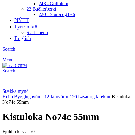
243 - Gólfhlífar
22 Baðherbergi
220 - Sturta og bað
NÝTT
Fyrirtækið
Starfsmenn
English
Search
Menu
Search
Stækka mynd
Heim
Byggingavörur
12 Járnvörur
126 Lásar og krækjur
Kistuloka
No74c 55mm
Kistuloka No74c 55mm
Fjöldi í kassa: 50