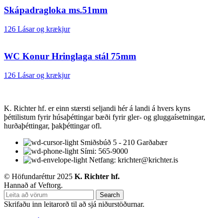
Skápadragloka ms.51mm
126 Lásar og krækjur
WC Konur Hringlaga stál 75mm
126 Lásar og krækjur
K. Richter hf. er einn stærsti seljandi hér á landi á hvers kyns
þéttilistum fyrir húsaþéttingar bæði fyrir gler- og gluggaísetningar,
hurðaþéttingar, þakþéttingar ofl.
Smiðsbúð 5 - 210 Garðabær
Sími: 565-9000
Netfang: krichter@krichter.is
© Höfundaréttur 2025
K. Richter hf.
Hannað af Veftorg.
Search
Skrifaðu inn leitarorð til að sjá niðurstöðurnar.