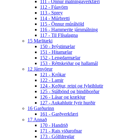
111 - Önnur málningaverkfæri
112 - Fúavörn
113 - Sprey
114 - Múrbretti
115 - Önnur múráhöld
116 - Hammerite járnmálning
117 - Til Flísalagna
15 Mælitæki
150 - Þrýstimælar
151 - Hitamælar
152 - Lengdarmælar
153 - Réttskeiðar og hallamál
12 Járnvörur
121 - Krókar
122 - Lamir
124 - Keðjur, reipi og fylgihlutir
125 - Stálbönd og bindiborðar
126 - Lásar og krækjur
127 - Aukahlutir fyrir hurðir
16 Garðurinn
161 - Garðverkfæri
17 Annað
170 - Handrið
171 - Rais viðarofnar
173 - Gólfdreglar