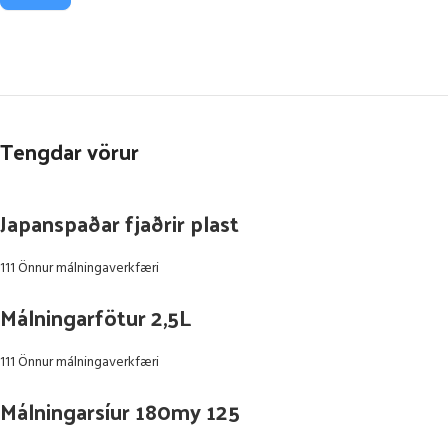
Tengdar vörur
Japanspaðar fjaðrir plast
111 Önnur málningaverkfæri
Málningarfötur 2,5L
111 Önnur málningaverkfæri
Málningarsíur 180my 125