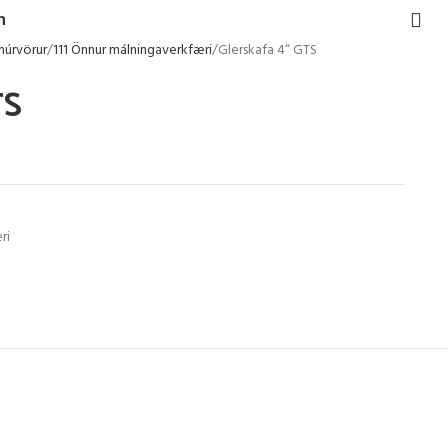
h
múrvörur
111 Önnur málningaverkfæri
Glerskafa 4“ GTS
TS
ri