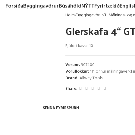
Forsíða
Byggingavörur
Búsáhöld
NÝTT
Fyrirtækið
Englis
Heim
Byggingavörur
11 Málninga- og 
Glerskafa 4“ G
Fjöldi í kassa: 10
Vörunr.
907400
Vöruflokkur:
111 Önnur málningaverkfæ
Brand:
Allway Tools
Share:
SENDA FYRIRSPURN