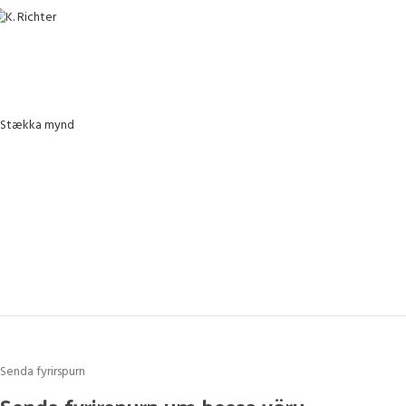
Stækka mynd
Senda fyrirspurn
Senda