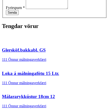
Fyrirspurn
*
Senda
Tengdar vörur
Glersköf.bakkabl. GS
111 Önnur málningaverkfæri
Loka á málningafötu 15 Ltr.
111 Önnur málningaverkfæri
Málararykkústur 18cm 12
111 Önnur málningaverkfæri