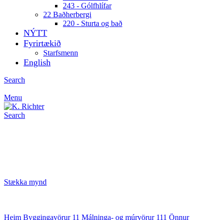
243 - Gólfhlífar
22 Baðherbergi
220 - Sturta og bað
NÝTT
Fyrirtækið
Starfsmenn
English
Search
Menu
Search
Stækka mynd
Heim
Byggingavörur
11 Málninga- og múrvörur
111 Önnur