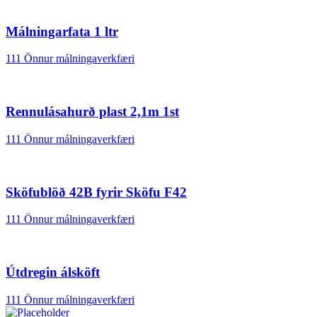
Málningarfata 1 ltr
111 Önnur málningaverkfæri
Rennulásahurð plast 2,1m 1st
111 Önnur málningaverkfæri
Sköfublöð 42B fyrir Sköfu F42
111 Önnur málningaverkfæri
Útdregin álsköft
111 Önnur málningaverkfæri