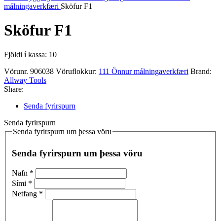
málningaverkfæri
Sköfur F1
Sköfur F1
Fjöldi í kassa: 10
Vörunr.
906038
Vöruflokkur:
111 Önnur málningaverkfæri
Brand:
Allway Tools
Share:
Senda fyrirspurn
Senda fyrirspurn
Senda fyrirspurn um þessa vöru
Senda fyrirspurn um þessa vöru
Nafn
*
Sími
*
Netfang
*