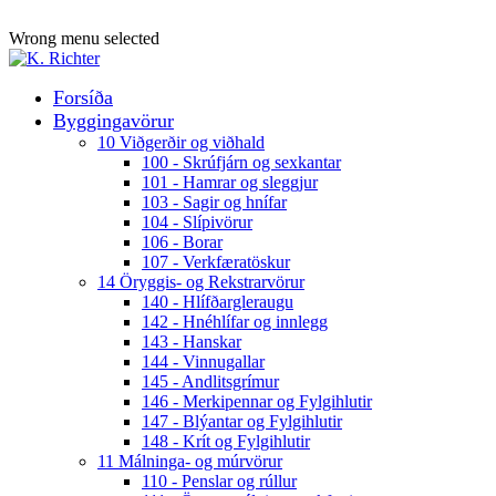
ADD ANYTHING HERE OR JUST REMOVE IT…
Wrong menu selected
Forsíða
Byggingavörur
10 Viðgerðir og viðhald
100 - Skrúfjárn og sexkantar
101 - Hamrar og sleggjur
103 - Sagir og hnífar
104 - Slípivörur
106 - Borar
107 - Verkfæratöskur
14 Öryggis- og Rekstrarvörur
140 - Hlífðargleraugu
142 - Hnéhlífar og innlegg
143 - Hanskar
144 - Vinnugallar
145 - Andlitsgrímur
146 - Merkipennar og Fylgihlutir
147 - Blýantar og Fylgihlutir
148 - Krít og Fylgihlutir
11 Málninga- og múrvörur
110 - Penslar og rúllur