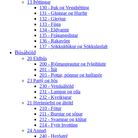
13 Þéttingar
130 - Þak og Veggþétting
131 - Gluggar og Hurðir
132 - Glerjun
133 - Fúga
134 - Eldvarnir
135 - Frágangslistar
136 - Rakavörn
137 - Sökkuldúkur og Sökkulasfalt
Búsáhöld
20 Eldhús
200 - Rjómasprautur og fylgihlutir
201 - Ílát
203 - Pottar, pönnur og hnífapör
23 Partý og ljós
230 - Veisluáhöld
231 - Lampar og olía
232 - Kveikjarar
21 Hreinsiefni og áhöld
210 - Fötur
211 - Burstar og sópar
212 - Svampar og klútar
214 - Fyrir þvottinn
24 Annað
240 - Herðatré