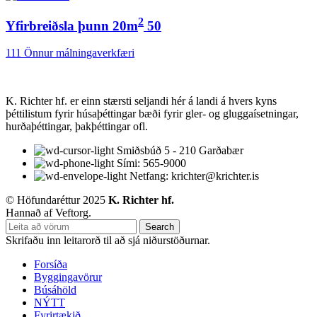
2
Yfirbreiðsla þunn 20m
50
111 Önnur málningaverkfæri
K. Richter hf. er einn stærsti seljandi hér á landi á hvers kyns
þéttilistum fyrir húsaþéttingar bæði fyrir gler- og gluggaísetningar,
hurðaþéttingar, þakþéttingar ofl.
Smiðsbúð 5 - 210 Garðabær
Sími: 565-9000
Netfang: krichter@krichter.is
© Höfundaréttur 2025
K. Richter hf.
Hannað af Veftorg.
Search
Skrifaðu inn leitarorð til að sjá niðurstöðurnar.
Forsíða
Byggingavörur
Búsáhöld
NÝTT
Fyrirtækið