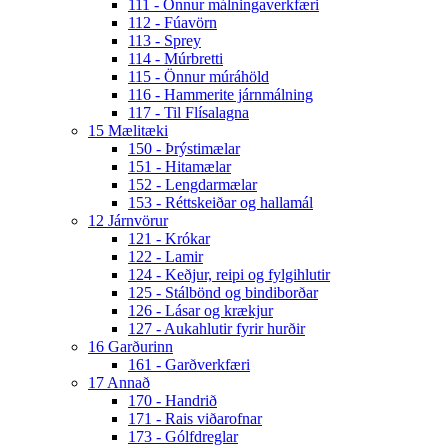
111 - Önnur málningaverkfæri
112 - Fúavörn
113 - Sprey
114 - Múrbretti
115 - Önnur múráhöld
116 - Hammerite járnmálning
117 - Til Flísalagna
15 Mælitæki
150 - Þrýstimælar
151 - Hitamælar
152 - Lengdarmælar
153 - Réttskeiðar og hallamál
12 Járnvörur
121 - Krókar
122 - Lamir
124 - Keðjur, reipi og fylgihlutir
125 - Stálbönd og bindiborðar
126 - Lásar og krækjur
127 - Aukahlutir fyrir hurðir
16 Garðurinn
161 - Garðverkfæri
17 Annað
170 - Handrið
171 - Rais viðarofnar
173 - Gólfdreglar