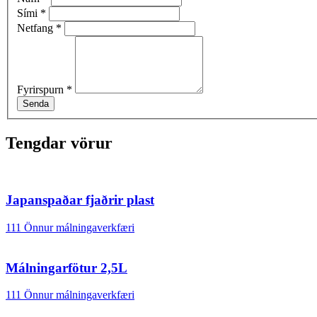
Sími
*
Netfang
*
Fyrirspurn
*
Senda
Tengdar vörur
Japanspaðar fjaðrir plast
111 Önnur málningaverkfæri
Málningarfötur 2,5L
111 Önnur málningaverkfæri