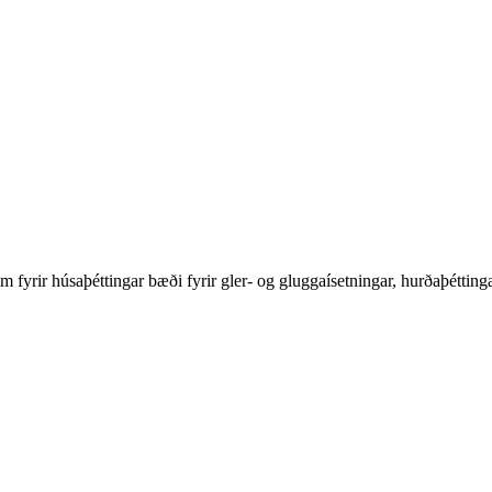
tum fyrir húsaþéttingar bæði fyrir gler- og gluggaísetningar, hurðaþéttinga