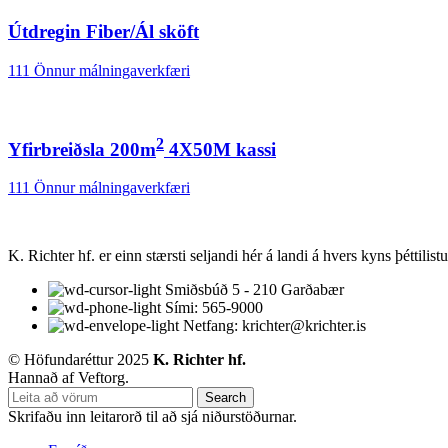
Útdregin Fiber/Ál sköft
111 Önnur málningaverkfæri
2
Yfirbreiðsla 200m
4X50M kassi
111 Önnur málningaverkfæri
K. Richter hf. er einn stærsti seljandi hér á landi á hvers kyns þéttilis
Smiðsbúð 5 - 210 Garðabær
Sími: 565-9000
Netfang: krichter@krichter.is
© Höfundaréttur 2025
K. Richter hf.
Hannað af Veftorg.
Search
Skrifaðu inn leitarorð til að sjá niðurstöðurnar.