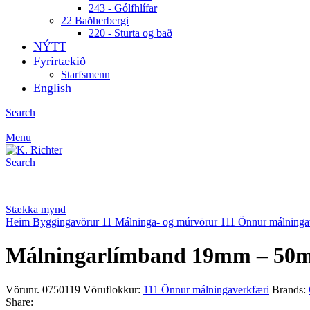
243 - Gólfhlífar
22 Baðherbergi
220 - Sturta og bað
NÝTT
Fyrirtækið
Starfsmenn
English
Search
Menu
Search
Stækka mynd
Heim
Byggingavörur
11 Málninga- og múrvörur
111 Önnur málninga
Málningarlímband 19mm – 50
Vörunr.
0750119
Vöruflokkur:
111 Önnur málningaverkfæri
Brands:
Share: