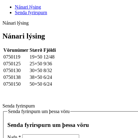
Nánari lýsing
Senda fyrirspurn
Nánari lýsing
Nánari lýsing
Vörunúmer
Stærð
Fjöldi
0750119
19×50
12/48
0750125
25×50
9/36
0750130
30×50
8/32
0750138
38×50
6/24
0750150
50×50
6/24
Senda fyrirspurn
Senda fyrirspurn um þessa vöru
Senda fyrirspurn um þessa vöru
Nafn
*