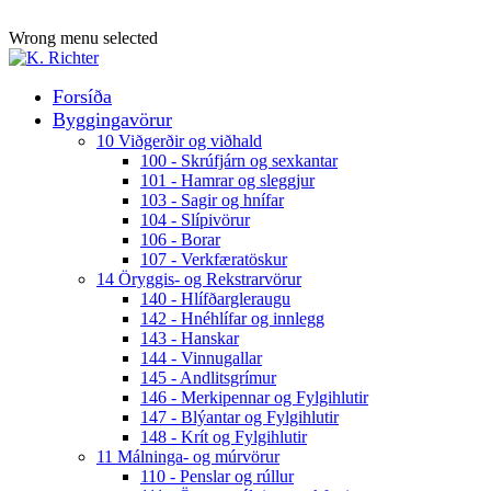
ADD ANYTHING HERE OR JUST REMOVE IT…
Wrong menu selected
Forsíða
Byggingavörur
10 Viðgerðir og viðhald
100 - Skrúfjárn og sexkantar
101 - Hamrar og sleggjur
103 - Sagir og hnífar
104 - Slípivörur
106 - Borar
107 - Verkfæratöskur
14 Öryggis- og Rekstrarvörur
140 - Hlífðargleraugu
142 - Hnéhlífar og innlegg
143 - Hanskar
144 - Vinnugallar
145 - Andlitsgrímur
146 - Merkipennar og Fylgihlutir
147 - Blýantar og Fylgihlutir
148 - Krít og Fylgihlutir
11 Málninga- og múrvörur
110 - Penslar og rúllur