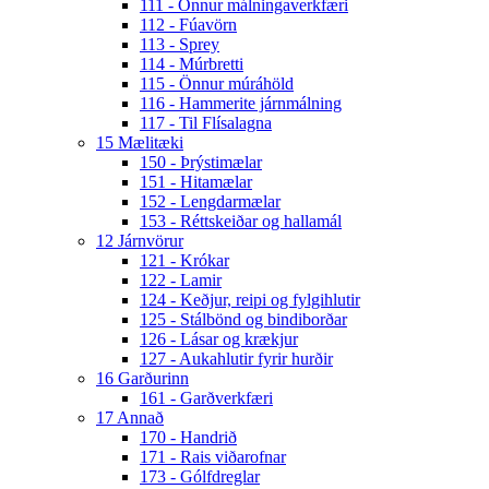
111 - Önnur málningaverkfæri
112 - Fúavörn
113 - Sprey
114 - Múrbretti
115 - Önnur múráhöld
116 - Hammerite járnmálning
117 - Til Flísalagna
15 Mælitæki
150 - Þrýstimælar
151 - Hitamælar
152 - Lengdarmælar
153 - Réttskeiðar og hallamál
12 Járnvörur
121 - Krókar
122 - Lamir
124 - Keðjur, reipi og fylgihlutir
125 - Stálbönd og bindiborðar
126 - Lásar og krækjur
127 - Aukahlutir fyrir hurðir
16 Garðurinn
161 - Garðverkfæri
17 Annað
170 - Handrið
171 - Rais viðarofnar
173 - Gólfdreglar