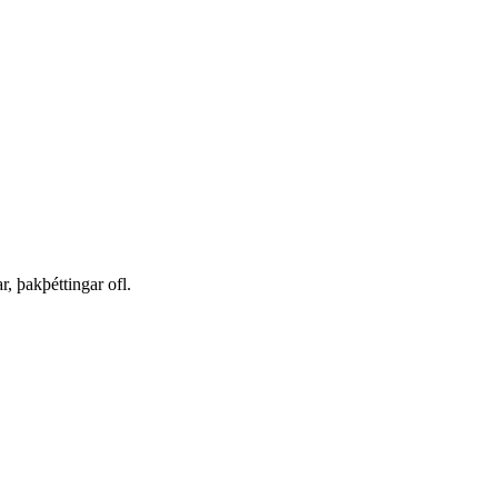
r, þakþéttingar ofl.