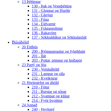
13 Þéttingar
130 - Þak og Veggþétting
131 - Gluggar og Hurðir
132 - Glerjun
133 - Fúga
134 - Eldvarnir
135 - Frágangslistar
136 - Rakavörn
137 - Sökkuldúkur og Sökkulasfalt
Búsáhöld
20 Eldhús
200 - Rjómasprautur og fylgihlutir
201 - Ílát
203 - Pottar, pönnur og hnífapör
23 Partý og ljós
230 - Veisluáhöld
231 - Lampar og olía
232 - Kveikjarar
21 Hreinsiefni og áhöld
210 - Fötur
211 - Burstar og sópar
212 - Svampar og klútar
214 - Fyrir þvottinn
24 Annað
240 - Herðatré