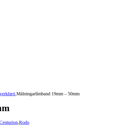
verkfæri
Málningarlímband 19mm – 50mm
mm
Centurion
,
Rodo