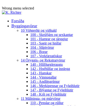
ADD ANYTHING HERE OR JUST REMOVE IT…
Wrong menu selected
Forsíða
Byggingavörur
10 Viðgerðir og viðhald
100 - Skrúfjárn og sexkantar
101 - Hamrar og sleggjur
103 - Sagir og hnífar
104 - Slípivörur
106 - Borar
107 - Verkfæratöskur
14 Öryggis- og Rekstrarvörur
140 - Hlífðargleraugu
142 - Hnéhlífar og innlegg
143 - Hanskar
144 - Vinnugallar
145 - Andlitsgrímur
146 - Merkipennar og Fylgihlutir
147 - Blýantar og Fylgihlutir
148 - Krít og Fylgihlutir
11 Málninga- og múrvörur
110 - Penslar og rúllur