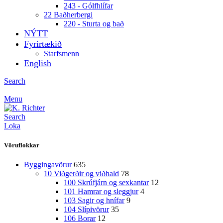
243 - Gólfhlífar
22 Baðherbergi
220 - Sturta og bað
NÝTT
Fyrirtækið
Starfsmenn
English
Search
Menu
Search
Loka
Vöruflokkar
Byggingavörur
635
10 Viðgerðir og viðhald
78
100 Skrúfjárn og sexkantar
12
101 Hamrar og sleggjur
4
103 Sagir og hnífar
9
104 Slípivörur
35
106 Borar
12