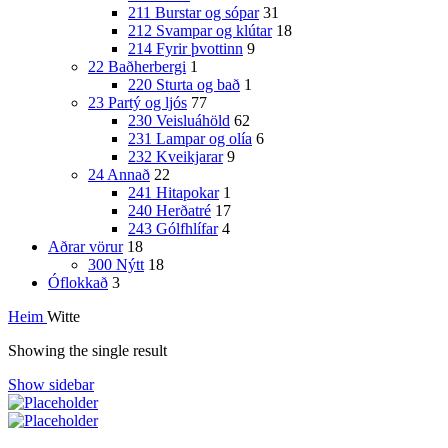
211 Burstar og sópar
31
212 Svampar og klútar
18
214 Fyrir þvottinn
9
22 Baðherbergi
1
220 Sturta og bað
1
23 Partý og ljós
77
230 Veisluáhöld
62
231 Lampar og olía
6
232 Kveikjarar
9
24 Annað
22
241 Hitapokar
1
240 Herðatré
17
243 Gólfhlífar
4
Aðrar vörur
18
300 Nýtt
18
Óflokkað
3
Heim
Witte
Showing the single result
Show sidebar