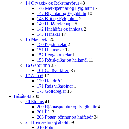
14 Öryggis- og Rekstrarvörur
43
146 Merkipennar og Fylgihlutir
7
147 Blýantar og Fylgihlutir
10
148 Krít og Fylgihlutir
2
140 Hlífðargleraugu
5
142 Hnéhlífar og innlegg
2
143 Hanskar
17
15 Mælitæki
26
150 Þrýstimælar
2
151 Hitamælar
12
152 Lengdarmælar
1
153 Réttskeiðar og hallamál
11
16 Garðurinn
35
161 Garðverkfæri
35
17 Annað
17
170 Handrið
1
171 Rais viðarofnar
1
173 Gólfdreglar
15
Búsáhöld
200
20 Eldhús
41
200 Rjómasprautur og fylgihlutir
4
201 Ílát
3
203 Pottar, pönnur og hnífapör
34
21 Hreinsiefni og áhöld
59
210 Fötur
1