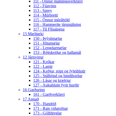
111 - Önnur málningaverkfæri
112 - Fúavörn
113 - Sprey
114 - Múrbretti
115 - Önnur múráhöld
116 - Hammerite járnmálning
117 - Til Flísalagna
15 Mælitæki
150 - Þrýstimælar
151 - Hitamælar
152 - Lengdarmælar
153 - Réttskeiðar og hallamál
12 Járnvörur
121 - Krókar
122 - Lamir
124 - Keðjur, reipi og fylgihlutir
125 - Stálbönd og bindiborðar
126 - Lásar og krækjur
127 - Aukahlutir fyrir hurðir
16 Garðurinn
161 - Garðverkfæri
17 Annað
170 - Handrið
171 - Rais viðarofnar
173 - Gólfdreglar