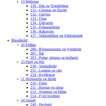
13 Þéttingar
130 - Þak og Veggþétting
131 - Gluggar og Hurðir
132 - Glerjun
133 - Fúga
134 - Eldvarnir
135 - Frágangslistar
136 - Rakavörn
137 - Sökkuldúkur og Sökkulasfalt
Búsáhöld
20 Eldhús
200 - Rjómasprautur og fylgihlutir
201 - Ílát
203 - Pottar, pönnur og hnífapör
23 Partý og ljós
230 - Veisluáhöld
231 - Lampar og olía
232 - Kveikjarar
21 Hreinsiefni og áhöld
210 - Fötur
211 - Burstar og sópar
212 - Svampar og klútar
214 - Fyrir þvottinn
24 Annað
240 - Herðatré