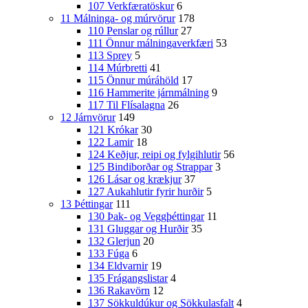
107 Verkfæratöskur
6
11 Málninga- og múrvörur
178
110 Penslar og rúllur
27
111 Önnur málningaverkfæri
53
113 Sprey
5
114 Múrbretti
41
115 Önnur múráhöld
17
116 Hammerite járnmálning
9
117 Til Flísalagna
26
12 Járnvörur
149
121 Krókar
30
122 Lamir
18
124 Keðjur, reipi og fylgihlutir
56
125 Bindiborðar og Strappar
3
126 Lásar og krækjur
37
127 Aukahlutir fyrir hurðir
5
13 Þéttingar
111
130 Þak- og Veggþéttingar
11
131 Gluggar og Hurðir
35
132 Glerjun
20
133 Fúga
6
134 Eldvarnir
19
135 Frágangslistar
4
136 Rakavörn
12
137 Sökkuldúkur og Sökkulasfalt
4