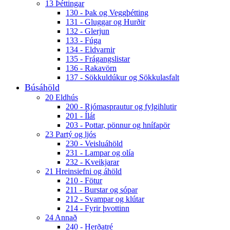
13 Þéttingar
130 - Þak og Veggþétting
131 - Gluggar og Hurðir
132 - Glerjun
133 - Fúga
134 - Eldvarnir
135 - Frágangslistar
136 - Rakavörn
137 - Sökkuldúkur og Sökkulasfalt
Búsáhöld
20 Eldhús
200 - Rjómasprautur og fylgihlutir
201 - Ílát
203 - Pottar, pönnur og hnífapör
23 Partý og ljós
230 - Veisluáhöld
231 - Lampar og olía
232 - Kveikjarar
21 Hreinsiefni og áhöld
210 - Fötur
211 - Burstar og sópar
212 - Svampar og klútar
214 - Fyrir þvottinn
24 Annað
240 - Herðatré