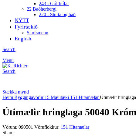
243 - Gólfhlífar
22 Baðherbergi
220 - Sturta og bað
NÝTT
Fyrirtækið
Starfsmenn
English
Search
Menu
Search
Stækka mynd
Heim
Byggingavörur
15 Mælitæki
151 Hitamælar
Útimælir hringla
Útimælir hringlaga 50040 Kró
Vörunr.
090501
Vöruflokkur:
151 Hitamælar
Share: