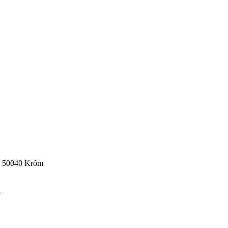
ga 50040 Króm
m