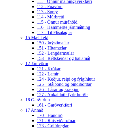
111 - Önnur málningaverkfæri
112 - Fúavörn
113 - Sprey
114 - Múrbretti
115 - Önnur múráhöld
116 - Hammerite járnmálning
117 - Til Flísalagna
15 Mælitæki
150 - Þrýstimælar
151 - Hitamælar
152 - Lengdarmælar
153 - Réttskeiðar og hallamál
12 Járnvörur
121 - Krókar
122 - Lamir
124 - Keðjur, reipi og fylgihlutir
125 - Stálbönd og bindiborðar
126 - Lásar og krækjur
127 - Aukahlutir fyrir hurðir
16 Garðurinn
161 - Garðverkfæri
17 Annað
170 - Handrið
171 - Rais viðarofnar
173 - Gólfdreglar