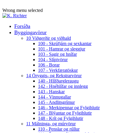
ADD ANYTHING HERE OR JUST REMOVE IT…
Wrong menu selected
Forsíða
Byggingavörur
10 Viðgerðir og viðhald
100 - Skrúfjárn og sexkantar
101 - Hamrar og sleggjur
103 - Sagir og hnífar
104 - Slípivörur
106 - Borar
107 - Verkfæratöskur
14 Öryggis- og Rekstrarvörur
140 - Hlífðargleraugu
142 - Hnéhlífar og innlegg
143 - Hanskar
144 - Vinnugallar
145 - Andlitsgrímur
146 - Merkipennar og Fylgihlutir
147 - Blýantar og Fylgihlutir
148 - Krít og Fylgihlutir
11 Málninga- og múrvörur
110 - Penslar og rúllur