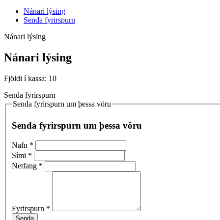
Nánari lýsing
Senda fyrirspurn
Nánari lýsing
Nánari lýsing
Fjöldi í kassa: 10
Senda fyrirspurn
Senda fyrirspurn um þessa vöru
Senda fyrirspurn um þessa vöru
Nafn
*
Sími
*
Netfang
*
Fyrirspurn
*
Senda