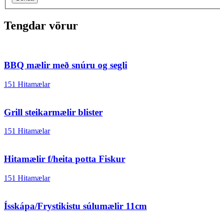
Tengdar vörur
BBQ mælir með snúru og segli
151 Hitamælar
Grill steikarmælir blister
151 Hitamælar
Hitamælir f/heita potta Fiskur
151 Hitamælar
Ísskápa/Frystikistu súlumælir 11cm