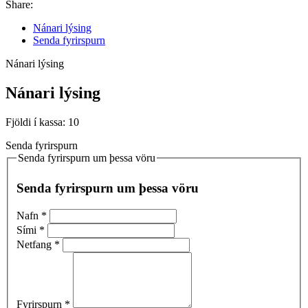
Share:
Nánari lýsing
Senda fyrirspurn
Nánari lýsing
Nánari lýsing
Fjöldi í kassa: 10
Senda fyrirspurn
Senda fyrirspurn um þessa vöru
Senda fyrirspurn um þessa vöru
Nafn
*
Sími
*
Netfang
*
Fyrirspurn
*