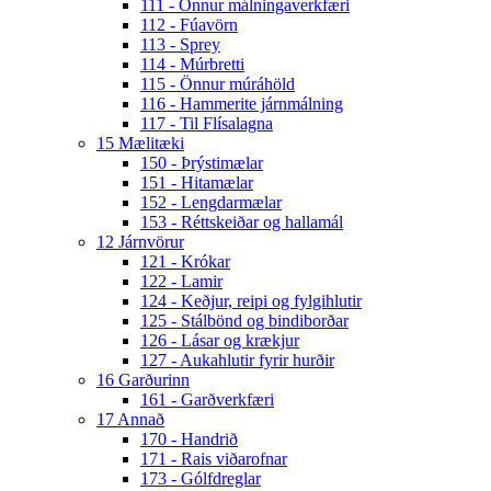
111 - Önnur málningaverkfæri
112 - Fúavörn
113 - Sprey
114 - Múrbretti
115 - Önnur múráhöld
116 - Hammerite járnmálning
117 - Til Flísalagna
15 Mælitæki
150 - Þrýstimælar
151 - Hitamælar
152 - Lengdarmælar
153 - Réttskeiðar og hallamál
12 Járnvörur
121 - Krókar
122 - Lamir
124 - Keðjur, reipi og fylgihlutir
125 - Stálbönd og bindiborðar
126 - Lásar og krækjur
127 - Aukahlutir fyrir hurðir
16 Garðurinn
161 - Garðverkfæri
17 Annað
170 - Handrið
171 - Rais viðarofnar
173 - Gólfdreglar