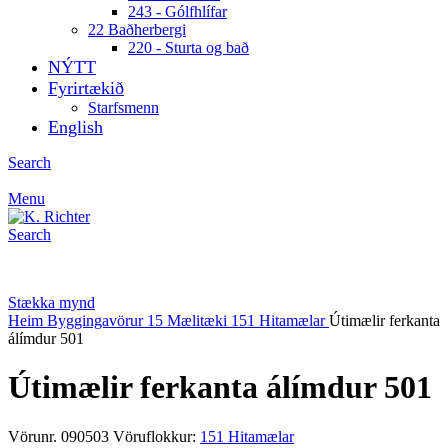
243 - Gólfhlífar
22 Baðherbergi
220 - Sturta og bað
NÝTT
Fyrirtækið
Starfsmenn
English
Search
Menu
Search
Stækka mynd
Heim
Byggingavörur
15 Mælitæki
151 Hitamælar
Útimælir ferkanta
álímdur 501
Útimælir ferkanta álímdur 501
Vörunr.
090503
Vöruflokkur:
151 Hitamælar