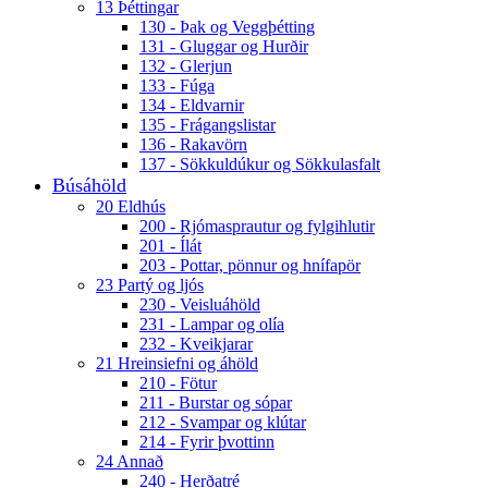
13 Þéttingar
130 - Þak og Veggþétting
131 - Gluggar og Hurðir
132 - Glerjun
133 - Fúga
134 - Eldvarnir
135 - Frágangslistar
136 - Rakavörn
137 - Sökkuldúkur og Sökkulasfalt
Búsáhöld
20 Eldhús
200 - Rjómasprautur og fylgihlutir
201 - Ílát
203 - Pottar, pönnur og hnífapör
23 Partý og ljós
230 - Veisluáhöld
231 - Lampar og olía
232 - Kveikjarar
21 Hreinsiefni og áhöld
210 - Fötur
211 - Burstar og sópar
212 - Svampar og klútar
214 - Fyrir þvottinn
24 Annað
240 - Herðatré