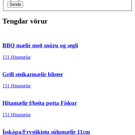
Senda
Tengdar vörur
BBQ mælir með snúru og segli
151 Hitamælar
Grill steikarmælir blister
151 Hitamælar
Hitamælir f/heita potta Fiskur
151 Hitamælar
Ísskápa/Frystikistu súlumælir 11cm