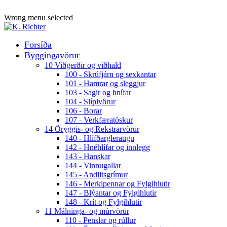
ADD ANYTHING HERE OR JUST REMOVE IT…
Wrong menu selected
Forsíða
Byggingavörur
10 Viðgerðir og viðhald
100 - Skrúfjárn og sexkantar
101 - Hamrar og sleggjur
103 - Sagir og hnífar
104 - Slípivörur
106 - Borar
107 - Verkfæratöskur
14 Öryggis- og Rekstrarvörur
140 - Hlífðargleraugu
142 - Hnéhlífar og innlegg
143 - Hanskar
144 - Vinnugallar
145 - Andlitsgrímur
146 - Merkipennar og Fylgihlutir
147 - Blýantar og Fylgihlutir
148 - Krít og Fylgihlutir
11 Málninga- og múrvörur
110 - Penslar og rúllur