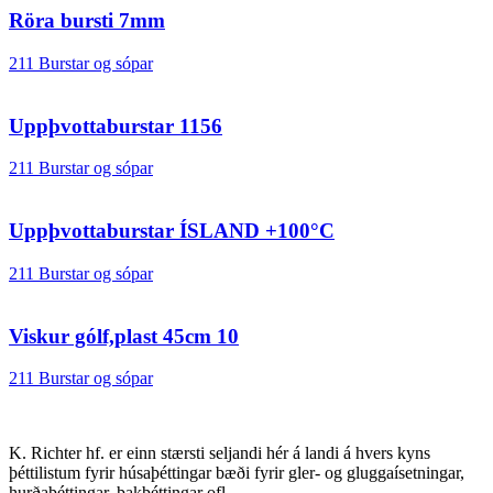
Röra bursti 7mm
211 Burstar og sópar
Uppþvottaburstar 1156
211 Burstar og sópar
Uppþvottaburstar ÍSLAND +100°C
211 Burstar og sópar
Viskur gólf,plast 45cm 10
211 Burstar og sópar
K. Richter hf. er einn stærsti seljandi hér á landi á hvers kyns
þéttilistum fyrir húsaþéttingar bæði fyrir gler- og gluggaísetningar,
hurðaþéttingar, þakþéttingar ofl.