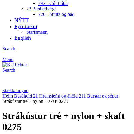
243 - Gólfhlífar
22 Baðherbergi
220 - Sturta og bað
NÝTT
Fyrirtækið
Starfsmenn
English
Search
Menu
Search
Stækka mynd
Heim
Búsáhöld
21 Hreinsiefni og áhöld
211 Burstar og sópar
Strákústur tré + nylon + skaft 0275
Strákústur tré + nylon + skaft
0275