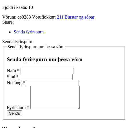
Fjöldi í kassa: 10
Vörunr.
co0283
Vöruflokkur:
211 Burstar og sópar
Share:
Senda fyrirspurn
Senda fyrirspurn
Senda fyrirspurn um þessa vöru
Senda fyrirspurn um þessa vöru
Nafn
*
Sími
*
Netfang
*
Fyrirspurn
*
Senda