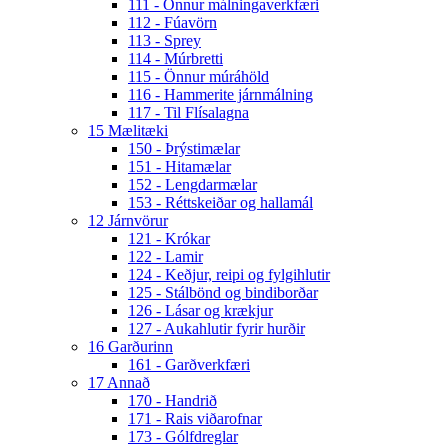
111 - Önnur málningaverkfæri
112 - Fúavörn
113 - Sprey
114 - Múrbretti
115 - Önnur múráhöld
116 - Hammerite járnmálning
117 - Til Flísalagna
15 Mælitæki
150 - Þrýstimælar
151 - Hitamælar
152 - Lengdarmælar
153 - Réttskeiðar og hallamál
12 Járnvörur
121 - Krókar
122 - Lamir
124 - Keðjur, reipi og fylgihlutir
125 - Stálbönd og bindiborðar
126 - Lásar og krækjur
127 - Aukahlutir fyrir hurðir
16 Garðurinn
161 - Garðverkfæri
17 Annað
170 - Handrið
171 - Rais viðarofnar
173 - Gólfdreglar