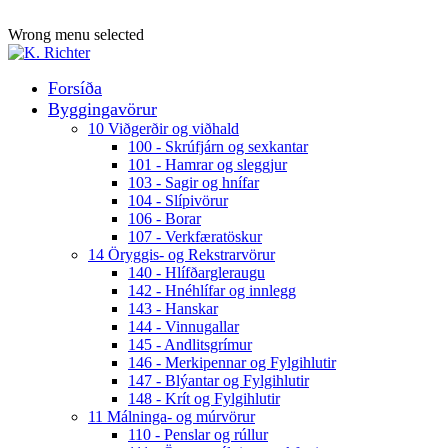
ADD ANYTHING HERE OR JUST REMOVE IT…
Wrong menu selected
Forsíða
Byggingavörur
10 Viðgerðir og viðhald
100 - Skrúfjárn og sexkantar
101 - Hamrar og sleggjur
103 - Sagir og hnífar
104 - Slípivörur
106 - Borar
107 - Verkfæratöskur
14 Öryggis- og Rekstrarvörur
140 - Hlífðargleraugu
142 - Hnéhlífar og innlegg
143 - Hanskar
144 - Vinnugallar
145 - Andlitsgrímur
146 - Merkipennar og Fylgihlutir
147 - Blýantar og Fylgihlutir
148 - Krít og Fylgihlutir
11 Málninga- og múrvörur
110 - Penslar og rúllur