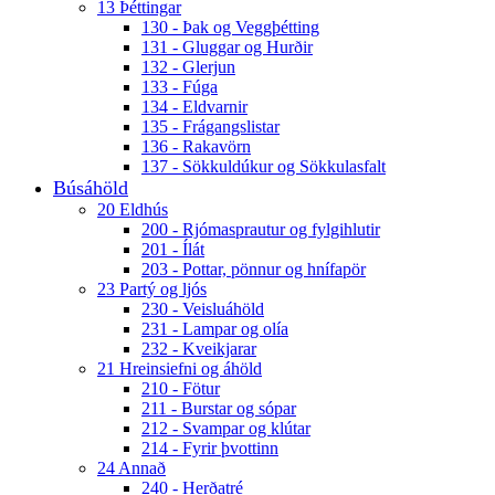
13 Þéttingar
130 - Þak og Veggþétting
131 - Gluggar og Hurðir
132 - Glerjun
133 - Fúga
134 - Eldvarnir
135 - Frágangslistar
136 - Rakavörn
137 - Sökkuldúkur og Sökkulasfalt
Búsáhöld
20 Eldhús
200 - Rjómasprautur og fylgihlutir
201 - Ílát
203 - Pottar, pönnur og hnífapör
23 Partý og ljós
230 - Veisluáhöld
231 - Lampar og olía
232 - Kveikjarar
21 Hreinsiefni og áhöld
210 - Fötur
211 - Burstar og sópar
212 - Svampar og klútar
214 - Fyrir þvottinn
24 Annað
240 - Herðatré