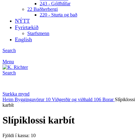
243 - Gólfhlífar
22 Baðherbergi
220 - Sturta og bað
NÝTT
Fyrirtækið
Starfsmenn
English
Search
Menu
Search
Stækka mynd
Heim
Byggingavörur
10 Viðgerðir og viðhald
106 Borar
Slípiklossi
karbít
Slípiklossi karbít
Fjöldi í kassa: 10