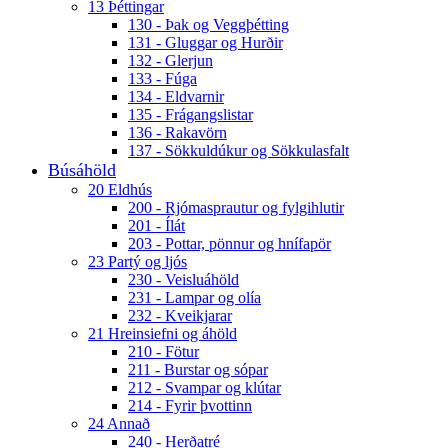
13 Þéttingar
130 - Þak og Veggþétting
131 - Gluggar og Hurðir
132 - Glerjun
133 - Fúga
134 - Eldvarnir
135 - Frágangslistar
136 - Rakavörn
137 - Sökkuldúkur og Sökkulasfalt
Búsáhöld
20 Eldhús
200 - Rjómasprautur og fylgihlutir
201 - Ílát
203 - Pottar, pönnur og hnífapör
23 Partý og ljós
230 - Veisluáhöld
231 - Lampar og olía
232 - Kveikjarar
21 Hreinsiefni og áhöld
210 - Fötur
211 - Burstar og sópar
212 - Svampar og klútar
214 - Fyrir þvottinn
24 Annað
240 - Herðatré