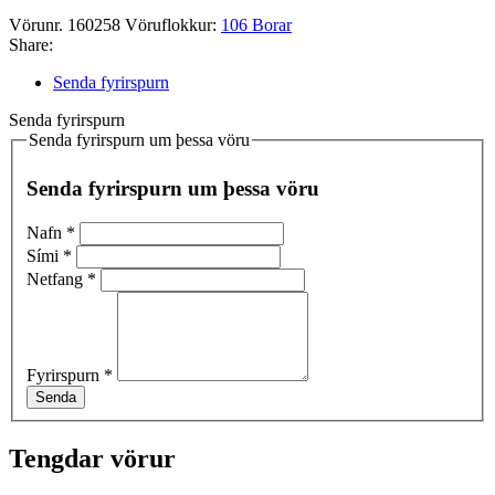
Vörunr.
160258
Vöruflokkur:
106 Borar
Share:
Senda fyrirspurn
Senda fyrirspurn
Senda fyrirspurn um þessa vöru
Senda fyrirspurn um þessa vöru
Nafn
*
Sími
*
Netfang
*
Fyrirspurn
*
Senda
Tengdar vörur