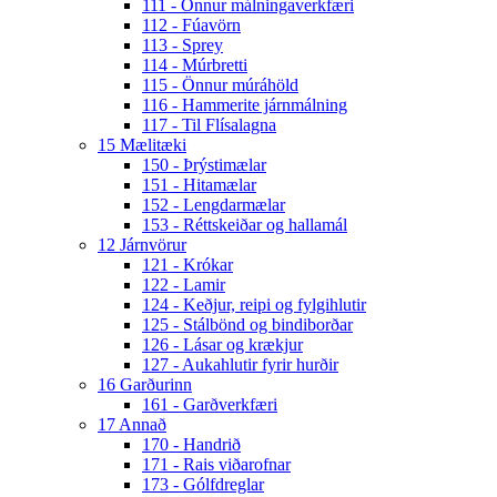
111 - Önnur málningaverkfæri
112 - Fúavörn
113 - Sprey
114 - Múrbretti
115 - Önnur múráhöld
116 - Hammerite járnmálning
117 - Til Flísalagna
15 Mælitæki
150 - Þrýstimælar
151 - Hitamælar
152 - Lengdarmælar
153 - Réttskeiðar og hallamál
12 Járnvörur
121 - Krókar
122 - Lamir
124 - Keðjur, reipi og fylgihlutir
125 - Stálbönd og bindiborðar
126 - Lásar og krækjur
127 - Aukahlutir fyrir hurðir
16 Garðurinn
161 - Garðverkfæri
17 Annað
170 - Handrið
171 - Rais viðarofnar
173 - Gólfdreglar