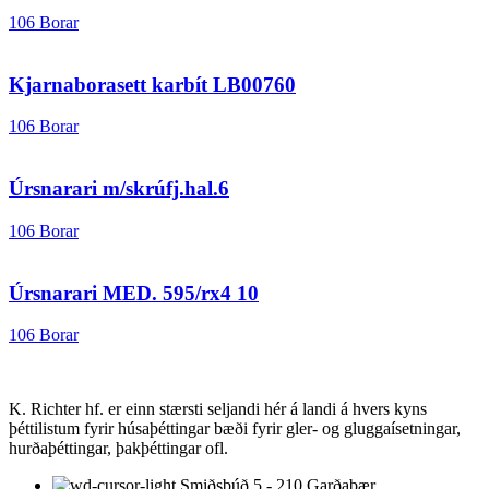
106 Borar
Kjarnaborasett karbít LB00760
106 Borar
Úrsnarari m/skrúfj.hal.6
106 Borar
Úrsnarari MED. 595/rx4 10
106 Borar
K. Richter hf. er einn stærsti seljandi hér á landi á hvers kyns
þéttilistum fyrir húsaþéttingar bæði fyrir gler- og gluggaísetningar,
hurðaþéttingar, þakþéttingar ofl.
Smiðsbúð 5 - 210 Garðabær