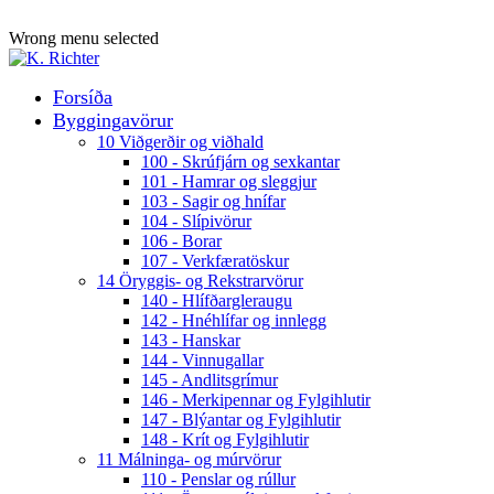
ADD ANYTHING HERE OR JUST REMOVE IT…
Wrong menu selected
Forsíða
Byggingavörur
10 Viðgerðir og viðhald
100 - Skrúfjárn og sexkantar
101 - Hamrar og sleggjur
103 - Sagir og hnífar
104 - Slípivörur
106 - Borar
107 - Verkfæratöskur
14 Öryggis- og Rekstrarvörur
140 - Hlífðargleraugu
142 - Hnéhlífar og innlegg
143 - Hanskar
144 - Vinnugallar
145 - Andlitsgrímur
146 - Merkipennar og Fylgihlutir
147 - Blýantar og Fylgihlutir
148 - Krít og Fylgihlutir
11 Málninga- og múrvörur
110 - Penslar og rúllur