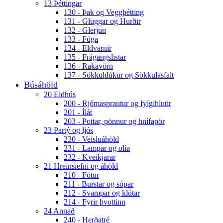
13 Þéttingar
130 - Þak og Veggþétting
131 - Gluggar og Hurðir
132 - Glerjun
133 - Fúga
134 - Eldvarnir
135 - Frágangslistar
136 - Rakavörn
137 - Sökkuldúkur og Sökkulasfalt
Búsáhöld
20 Eldhús
200 - Rjómasprautur og fylgihlutir
201 - Ílát
203 - Pottar, pönnur og hnífapör
23 Partý og ljós
230 - Veisluáhöld
231 - Lampar og olía
232 - Kveikjarar
21 Hreinsiefni og áhöld
210 - Fötur
211 - Burstar og sópar
212 - Svampar og klútar
214 - Fyrir þvottinn
24 Annað
240 - Herðatré