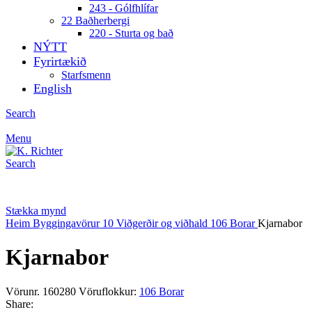
243 - Gólfhlífar
22 Baðherbergi
220 - Sturta og bað
NÝTT
Fyrirtækið
Starfsmenn
English
Search
Menu
Search
Stækka mynd
Heim
Byggingavörur
10 Viðgerðir og viðhald
106 Borar
Kjarnabor
Kjarnabor
Vörunr.
160280
Vöruflokkur:
106 Borar
Share: