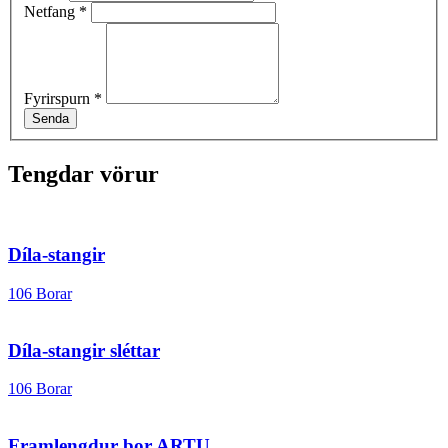
Netfang
*
Fyrirspurn
*
Senda
Tengdar vörur
Díla-stangir
106 Borar
Díla-stangir sléttar
106 Borar
Framlengdur bor ARTU