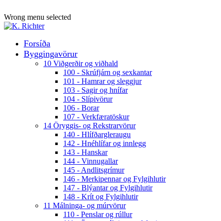
ADD ANYTHING HERE OR JUST REMOVE IT…
Wrong menu selected
Forsíða
Byggingavörur
10 Viðgerðir og viðhald
100 - Skrúfjárn og sexkantar
101 - Hamrar og sleggjur
103 - Sagir og hnífar
104 - Slípivörur
106 - Borar
107 - Verkfæratöskur
14 Öryggis- og Rekstrarvörur
140 - Hlífðargleraugu
142 - Hnéhlífar og innlegg
143 - Hanskar
144 - Vinnugallar
145 - Andlitsgrímur
146 - Merkipennar og Fylgihlutir
147 - Blýantar og Fylgihlutir
148 - Krít og Fylgihlutir
11 Málninga- og múrvörur
110 - Penslar og rúllur