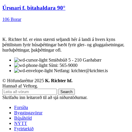
Úrsnari f. bitahaldara 90°
106 Borar
K. Richter hf. er einn stærsti seljandi hér á landi á hvers kyns
þéttilistum fyrir húsaþéttingar bæði fyrir gler- og gluggaísetningar,
hurðaþéttingar, þakþéttingar ofl.
Smiðsbúð 5 - 210 Garðabær
Sími: 565-9000
Netfang: krichter@krichter.is
© Höfundaréttur 2025
K. Richter hf.
Hannað af Veftorg.
Search
Skrifaðu inn leitarorð til að sjá niðurstöðurnar.
Forsíða
Byggingavörur
Búsáhöld
NÝTT
Fyrirtækið