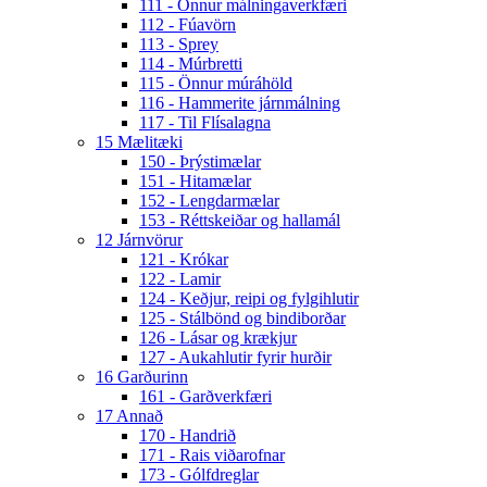
111 - Önnur málningaverkfæri
112 - Fúavörn
113 - Sprey
114 - Múrbretti
115 - Önnur múráhöld
116 - Hammerite járnmálning
117 - Til Flísalagna
15 Mælitæki
150 - Þrýstimælar
151 - Hitamælar
152 - Lengdarmælar
153 - Réttskeiðar og hallamál
12 Járnvörur
121 - Krókar
122 - Lamir
124 - Keðjur, reipi og fylgihlutir
125 - Stálbönd og bindiborðar
126 - Lásar og krækjur
127 - Aukahlutir fyrir hurðir
16 Garðurinn
161 - Garðverkfæri
17 Annað
170 - Handrið
171 - Rais viðarofnar
173 - Gólfdreglar