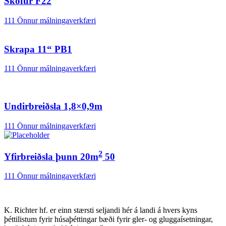
Sköfur F22
111 Önnur málningaverkfæri
Skrapa 11“ PB1
111 Önnur málningaverkfæri
Undirbreiðsla 1,8×0,9m
111 Önnur málningaverkfæri
2
Yfirbreiðsla þunn 20m
50
111 Önnur málningaverkfæri
K. Richter hf. er einn stærsti seljandi hér á landi á hvers kyns
þéttilistum fyrir húsaþéttingar bæði fyrir gler- og gluggaísetningar,