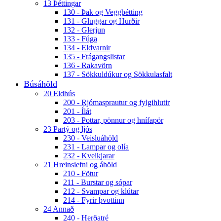
13 Þéttingar
130 - Þak og Veggþétting
131 - Gluggar og Hurðir
132 - Glerjun
133 - Fúga
134 - Eldvarnir
135 - Frágangslistar
136 - Rakavörn
137 - Sökkuldúkur og Sökkulasfalt
Búsáhöld
20 Eldhús
200 - Rjómasprautur og fylgihlutir
201 - Ílát
203 - Pottar, pönnur og hnífapör
23 Partý og ljós
230 - Veisluáhöld
231 - Lampar og olía
232 - Kveikjarar
21 Hreinsiefni og áhöld
210 - Fötur
211 - Burstar og sópar
212 - Svampar og klútar
214 - Fyrir þvottinn
24 Annað
240 - Herðatré