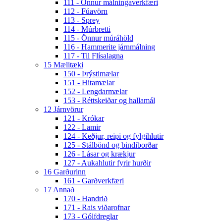
111 - Önnur málningaverkfæri
112 - Fúavörn
113 - Sprey
114 - Múrbretti
115 - Önnur múráhöld
116 - Hammerite járnmálning
117 - Til Flísalagna
15 Mælitæki
150 - Þrýstimælar
151 - Hitamælar
152 - Lengdarmælar
153 - Réttskeiðar og hallamál
12 Járnvörur
121 - Krókar
122 - Lamir
124 - Keðjur, reipi og fylgihlutir
125 - Stálbönd og bindiborðar
126 - Lásar og krækjur
127 - Aukahlutir fyrir hurðir
16 Garðurinn
161 - Garðverkfæri
17 Annað
170 - Handrið
171 - Rais viðarofnar
173 - Gólfdreglar