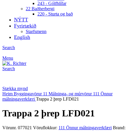
243 - Gólfhlífar
22 Baðherbergi
220 - Sturta og bað
NÝTT
Fyrirtækið
Starfsmenn
English
Search
Menu
Search
Stækka mynd
Heim
Byggingavörur
11 Málninga- og múrvörur
111 Önnur
málningaverkfæri
Trappa 2 þrep LFD021
Trappa 2 þrep LFD021
Vörunr.
077021
Vöruflokkur:
111 Önnur málningaverkfæri
Brand: