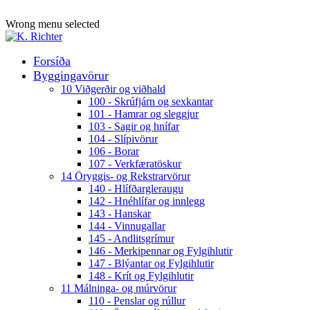
ADD ANYTHING HERE OR JUST REMOVE IT…
Wrong menu selected
Forsíða
Byggingavörur
10 Viðgerðir og viðhald
100 - Skrúfjárn og sexkantar
101 - Hamrar og sleggjur
103 - Sagir og hnífar
104 - Slípivörur
106 - Borar
107 - Verkfæratöskur
14 Öryggis- og Rekstrarvörur
140 - Hlífðargleraugu
142 - Hnéhlífar og innlegg
143 - Hanskar
144 - Vinnugallar
145 - Andlitsgrímur
146 - Merkipennar og Fylgihlutir
147 - Blýantar og Fylgihlutir
148 - Krít og Fylgihlutir
11 Málninga- og múrvörur
110 - Penslar og rúllur