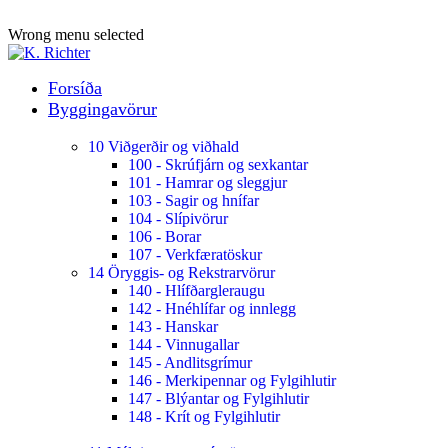
ADD ANYTHING HERE OR JUST REMOVE IT…
Wrong menu selected
Forsíða
Byggingavörur
10 Viðgerðir og viðhald
100 - Skrúfjárn og sexkantar
101 - Hamrar og sleggjur
103 - Sagir og hnífar
104 - Slípivörur
106 - Borar
107 - Verkfæratöskur
14 Öryggis- og Rekstrarvörur
140 - Hlífðargleraugu
142 - Hnéhlífar og innlegg
143 - Hanskar
144 - Vinnugallar
145 - Andlitsgrímur
146 - Merkipennar og Fylgihlutir
147 - Blýantar og Fylgihlutir
148 - Krít og Fylgihlutir