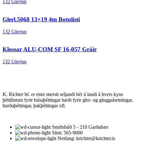
132 Glerjun
Glerl.5068 13×19 4m Botnlisti
132 Glerjun
Klossar ALU-COM SF 16-057 Gráir
132 Glerjun
K. Richter hf. er einn stærsti seljandi hér á landi á hvers kyns
þéttilistum fyrir húsaþéttingar bæði fyrir gler- og gluggaísetningar,
hurðaþéttingar, þakþéttingar ofl.
Smiðsbúð 5 - 210 Garðabær
Sími: 565-9000
Netfang: krichter@krichter.is