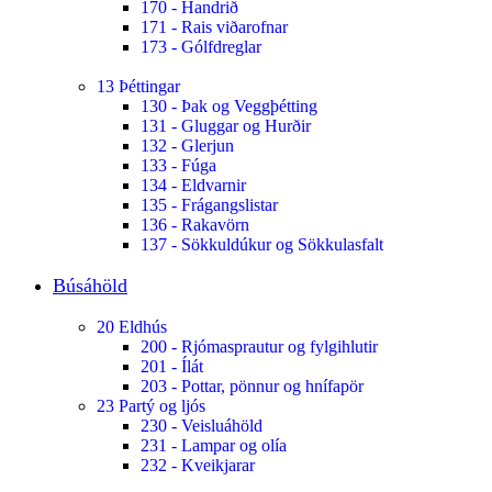
170 - Handrið
171 - Rais viðarofnar
173 - Gólfdreglar
13 Þéttingar
130 - Þak og Veggþétting
131 - Gluggar og Hurðir
132 - Glerjun
133 - Fúga
134 - Eldvarnir
135 - Frágangslistar
136 - Rakavörn
137 - Sökkuldúkur og Sökkulasfalt
Búsáhöld
20 Eldhús
200 - Rjómasprautur og fylgihlutir
201 - Ílát
203 - Pottar, pönnur og hnífapör
23 Partý og ljós
230 - Veisluáhöld
231 - Lampar og olía
232 - Kveikjarar