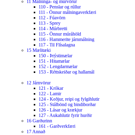
11 Málninga- og múrvörur
110 - Penslar og rúllur
111 - Önnur málningaverkfæri
112 - Fúavörn
113 - Sprey
114 - Múrbretti
115 - Önnur múráhöld
116 - Hammerite járnmálning
117 - Til Flísalagna
15 Mælitæki
150 - Þrýstimælar
151 - Hitamælar
152 - Lengdarmælar
153 - Réttskeiðar og hallamál
12 Járnvörur
121 - Krókar
122 - Lamir
124 - Keðjur, reipi og fylgihlutir
125 - Stálbönd og bindiborðar
126 - Lásar og krækjur
127 - Aukahlutir fyrir hurðir
16 Garðurinn
161 - Garðverkfæri
17 Annað