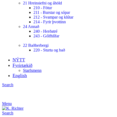
21 Hreinsiefni og áhöld
210 - Fötur
211 - Burstar og sópar
212 - Svampar og klútar
214 - Fyrir þvottinn
24 Annað
240 - Herðatré
243 - Gólfhlífar
22 Baðherbergi
220 - Sturta og bað
NÝTT
Fyrirtækið
Starfsmenn
English
Search
Menu
Search