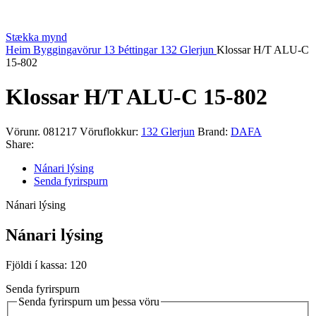
Stækka mynd
Heim
Byggingavörur
13 Þéttingar
132 Glerjun
Klossar H/T ALU-C
15-802
Klossar H/T ALU-C 15-802
Vörunr.
081217
Vöruflokkur:
132 Glerjun
Brand:
DAFA
Share:
Nánari lýsing
Senda fyrirspurn
Nánari lýsing
Nánari lýsing
Fjöldi í kassa: 120
Senda fyrirspurn
Senda fyrirspurn um þessa vöru