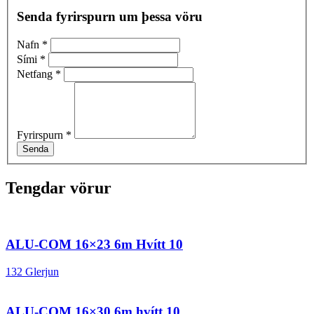
Senda fyrirspurn um þessa vöru
Nafn
*
Sími
*
Netfang
*
Fyrirspurn
*
Senda
Tengdar vörur
ALU-COM 16×23 6m Hvítt 10
132 Glerjun
ALU-COM 16×30 6m hvítt 10