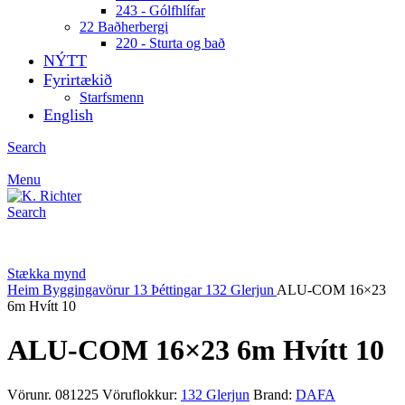
243 - Gólfhlífar
22 Baðherbergi
220 - Sturta og bað
NÝTT
Fyrirtækið
Starfsmenn
English
Search
Menu
Search
Stækka mynd
Heim
Byggingavörur
13 Þéttingar
132 Glerjun
ALU-COM 16×23
6m Hvítt 10
ALU-COM 16×23 6m Hvítt 10
Vörunr.
081225
Vöruflokkur:
132 Glerjun
Brand:
DAFA