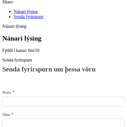
Share:
Nánari lýsing
Senda fyrirspurn
Nánari lýsing
Nánari lýsing
Fjöldi í kassa: 6m/10
Senda fyrirspurn
Senda
Senda fyrirspurn um þessa vöru
fyrirspurn
um
þessa
vöru
Nafn
*
Sími
*