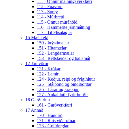
111 - Önnur málningaverkfæri
112 - Fúavörn
113 - Sprey
114 - Múrbretti
115 - Önnur múráhöld
116 - Hammerite járnmálning
117 - Til Flísalagna
15 Mælitæki
150 - Þrýstimælar
151 - Hitamælar
152 - Lengdarmælar
153 - Réttskeiðar og hallamál
12 Járnvörur
121 - Krókar
122 - Lamir
124 - Keðjur, reipi og fylgihlutir
125 - Stálbönd og bindiborðar
126 - Lásar og krækjur
127 - Aukahlutir fyrir hurðir
16 Garðurinn
161 - Garðverkfæri
17 Annað
170 - Handrið
171 - Rais viðarofnar
173 - Gólfdreglar