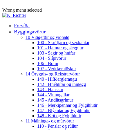
ADD ANYTHING HERE OR JUST REMOVE IT…
Wrong menu selected
Forsíða
Byggingavörur
10 Viðgerðir og viðhald
100 - Skrúfjárn og sexkantar
101 - Hamrar og sleggjur
103 - Sagir og hnífar
104 - Slípivörur
106 - Borar
107 - Verkfæratöskur
14 Öryggis- og Rekstrarvörur
140 - Hlífðargleraugu
142 - Hnéhlífar og innlegg
143 - Hanskar
144 - Vinnugallar
145 - Andlitsgrímur
146 - Merkipennar og Fylgihlutir
147 - Blýantar og Fylgihlutir
148 - Krít og Fylgihlutir
11 Málninga- og múrvörur
110 - Penslar og rúllur