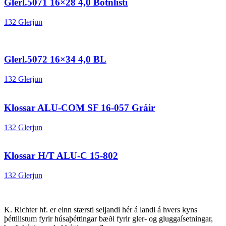
Glerl.5071 16×28 4,0 Botnlisti
132 Glerjun
Glerl.5072 16×34 4,0 BL
132 Glerjun
Klossar ALU-COM SF 16-057 Gráir
132 Glerjun
Klossar H/T ALU-C 15-802
132 Glerjun
K. Richter hf. er einn stærsti seljandi hér á landi á hvers kyns
þéttilistum fyrir húsaþéttingar bæði fyrir gler- og gluggaísetningar,