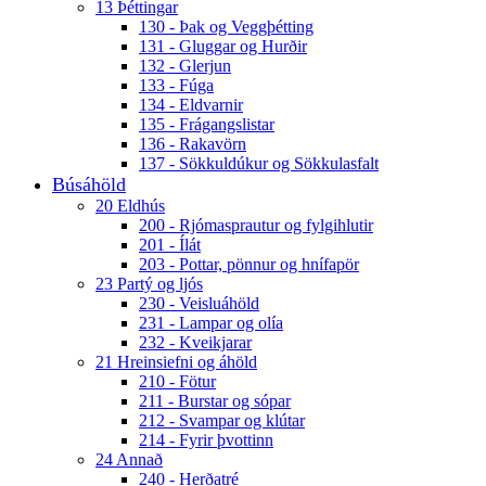
13 Þéttingar
130 - Þak og Veggþétting
131 - Gluggar og Hurðir
132 - Glerjun
133 - Fúga
134 - Eldvarnir
135 - Frágangslistar
136 - Rakavörn
137 - Sökkuldúkur og Sökkulasfalt
Búsáhöld
20 Eldhús
200 - Rjómasprautur og fylgihlutir
201 - Ílát
203 - Pottar, pönnur og hnífapör
23 Partý og ljós
230 - Veisluáhöld
231 - Lampar og olía
232 - Kveikjarar
21 Hreinsiefni og áhöld
210 - Fötur
211 - Burstar og sópar
212 - Svampar og klútar
214 - Fyrir þvottinn
24 Annað
240 - Herðatré