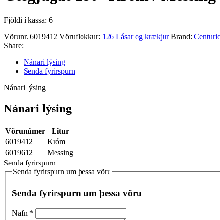
Fjöldi í kassa: 6
Vörunr.
6019412
Vöruflokkur:
126 Lásar og krækjur
Brand:
Centuri
Share:
Nánari lýsing
Senda fyrirspurn
Nánari lýsing
Nánari lýsing
Vörunúmer
Litur
6019412
Króm
6019612
Messing
Senda fyrirspurn
Senda fyrirspurn um þessa vöru
Senda fyrirspurn um þessa vöru
Nafn
*