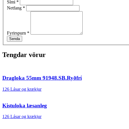
Sími
*
Netfang
*
Fyrirspurn
*
Senda
Tengdar vörur
Dragloka 55mm 91948.SB.Ryðfrí
126 Lásar og krækjur
Kistuloka læsanleg
126 Lásar og krækjur