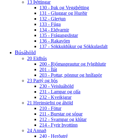
13 Þéttingar
130 - Þak og Veggþétting
131 - Gluggar og Hurðir
132 - Glerjun
133 - Fúga
134 - Eldvarnir
135 - Frágangslistar
136 - Rakavörn
137 - Sökkuldúkur og Sökkulasfalt
Búsáhöld
20 Eldhús
200 - Rjómasprautur og fylgihlutir
201 - Ílát
203 - Pottar, pönnur og hnífapör
23 Partý og ljós
230 - Veisluáhöld
231 - Lampar og olía
232 - Kveikjarar
21 Hreinsiefni og áhöld
210 - Fötur
211 - Burstar og sópar
212 - Svampar og klútar
214 - Fyrir þvottinn
24 Annað
240 - Herðatré