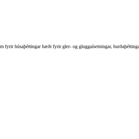
tum fyrir húsaþéttingar bæði fyrir gler- og gluggaísetningar, hurðaþéttinga