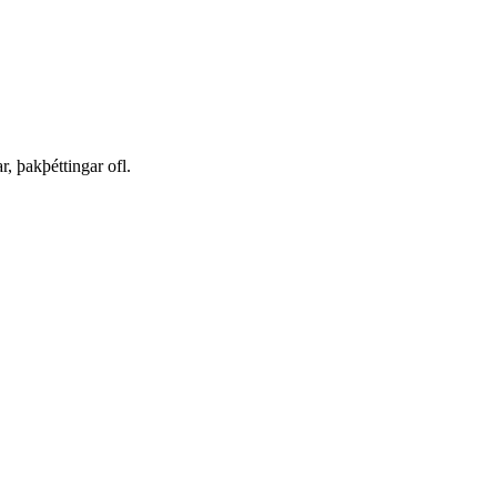
r, þakþéttingar ofl.