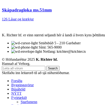
Skápadragloka ms.51mm
126 Lásar og krækjur
K. Richter hf. er einn stærsti seljandi hér á landi á hvers kyns þéttilis
Smiðsbúð 5 - 210 Garðabær
Sími: 565-9000
Netfang: krichter@krichter.is
© Höfundaréttur 2025
K. Richter hf.
Hannað af Veftorg.
Search
Skrifaðu inn leitarorð til að sjá niðurstöðurnar.
Forsíða
Byggingavörur
Búsáhöld
NÝTT
Fyrirtækið
Starfsmenn