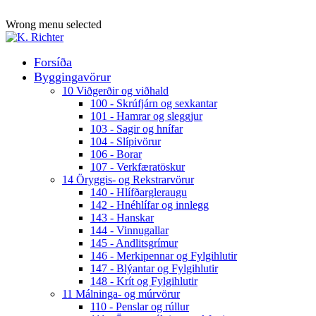
ADD ANYTHING HERE OR JUST REMOVE IT…
Wrong menu selected
Forsíða
Byggingavörur
10 Viðgerðir og viðhald
100 - Skrúfjárn og sexkantar
101 - Hamrar og sleggjur
103 - Sagir og hnífar
104 - Slípivörur
106 - Borar
107 - Verkfæratöskur
14 Öryggis- og Rekstrarvörur
140 - Hlífðargleraugu
142 - Hnéhlífar og innlegg
143 - Hanskar
144 - Vinnugallar
145 - Andlitsgrímur
146 - Merkipennar og Fylgihlutir
147 - Blýantar og Fylgihlutir
148 - Krít og Fylgihlutir
11 Málninga- og múrvörur
110 - Penslar og rúllur