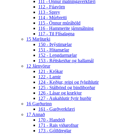
111 - Önnur málningaverkfæri
112 - Fúavörn
113 - Sprey
114 - Múrbretti
115 - Önnur múráhöld
116 - Hammerite járnmálning
117 - Til Flísalagna
15 Mælitæki
150 - Þrýstimælar
151 - Hitamælar
152 - Lengdarmælar
153 - Réttskeiðar og hallamál
12 Járnvörur
121 - Krókar
122 - Lamir
124 - Keðjur, reipi og fylgihlutir
125 - Stálbönd og bindiborðar
126 - Lásar og krækjur
127 - Aukahlutir fyrir hurðir
16 Garðurinn
161 - Garðverkfæri
17 Annað
170 - Handrið
171 - Rais viðarofnar
173 - Gólfdreglar