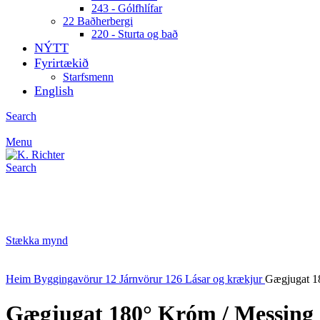
243 - Gólfhlífar
22 Baðherbergi
220 - Sturta og bað
NÝTT
Fyrirtækið
Starfsmenn
English
Search
Menu
Search
Stækka mynd
Heim
Byggingavörur
12 Járnvörur
126 Lásar og krækjur
Gægjugat 1
Gægjugat 180° Króm / Messing