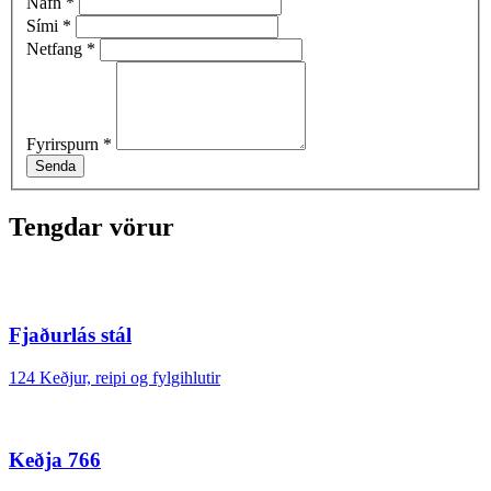
Nafn
*
Sími
*
Netfang
*
Fyrirspurn
*
Senda
Tengdar vörur
Fjaðurlás stál
124 Keðjur, reipi og fylgihlutir
Keðja 766