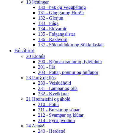
13 Þéttingar
130 - Þak og Veggþétting
131 - Gluggar og Hurðir
132 - Glerjun
133 - Fúga
134 - Eldvarnir
135 - Frágangslistar
136 - Rakavörn
137 - Sökkuldúkur og Sökkulasfalt
Búsáhöld
20 Eldhús
200 - Rjómasprautur og fylgihlutir
201 - Ílát
203 - Pottar, pönnur og hnífapör
23 Partý og ljós
230 - Veisluáhöld
231 - Lampar og olía
232 - Kveikjarar
21 Hreinsiefni og áhöld
210 - Fötur
211 - Burstar og sópar
212 - Svampar og klútar
214 - Fyrir þvottinn
24 Annað
240 - Herðatré