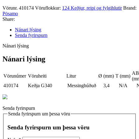
Vörunr.
410174
Vöruflokkur:
124 Keðjur, reipi og fylgihlutir
Brand:
Pösamo
Share:
Nánari lýsing
Senda fyrirspurn
Nánari lýsing
Nánari lýsing
AB
Vörunúmer
Vöruheiti
Litur
Ø (mm)
T (mm)
(m
410174
Keðja G340
Messinghúðuð
3,4
N/A
Senda fyrirspurn
Senda fyrirspurn um þessa vöru
Senda fyrirspurn um þessa vöru