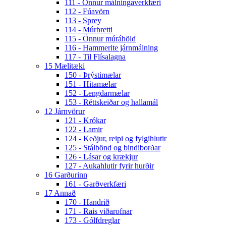
111 - Önnur málningaverkfæri
112 - Fúavörn
113 - Sprey
114 - Múrbretti
115 - Önnur múráhöld
116 - Hammerite járnmálning
117 - Til Flísalagna
15 Mælitæki
150 - Þrýstimælar
151 - Hitamælar
152 - Lengdarmælar
153 - Réttskeiðar og hallamál
12 Járnvörur
121 - Krókar
122 - Lamir
124 - Keðjur, reipi og fylgihlutir
125 - Stálbönd og bindiborðar
126 - Lásar og krækjur
127 - Aukahlutir fyrir hurðir
16 Garðurinn
161 - Garðverkfæri
17 Annað
170 - Handrið
171 - Rais viðarofnar
173 - Gólfdreglar