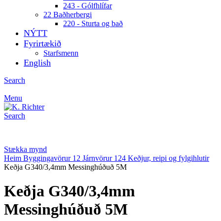
243 - Gólfhlífar
22 Baðherbergi
220 - Sturta og bað
NÝTT
Fyrirtækið
Starfsmenn
English
Search
Menu
Search
Stækka mynd
Heim
Byggingavörur
12 Járnvörur
124 Keðjur, reipi og fylgihlutir
Keðja G340/3,4mm Messinghúðuð 5M
Keðja G340/3,4mm
Messinghúðuð 5M