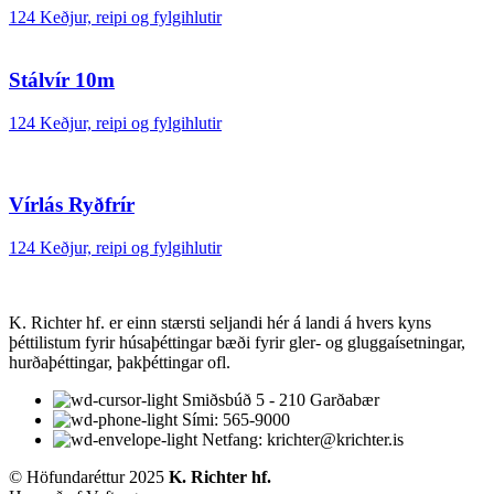
124 Keðjur, reipi og fylgihlutir
Stálvír 10m
124 Keðjur, reipi og fylgihlutir
Vírlás Ryðfrír
124 Keðjur, reipi og fylgihlutir
K. Richter hf. er einn stærsti seljandi hér á landi á hvers kyns
þéttilistum fyrir húsaþéttingar bæði fyrir gler- og gluggaísetningar,
hurðaþéttingar, þakþéttingar ofl.
Smiðsbúð 5 - 210 Garðabær
Sími: 565-9000
Netfang: krichter@krichter.is
© Höfundaréttur 2025
K. Richter hf.