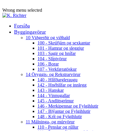
ADD ANYTHING HERE OR JUST REMOVE IT…
Wrong menu selected
Forsíða
Byggingavörur
10 Viðgerðir og viðhald
100 - Skrúfjárn og sexkantar
101 - Hamrar og sleggjur
103 - Sagir og hnífar
104 - Slípivörur
106 - Borar
107 - Verkfæratöskur
14 Öryggis- og Rekstrarvörur
140 - Hlífðargleraugu
142 - Hnéhlífar og innlegg
143 - Hanskar
144 - Vinnugallar
145 - Andlitsgrímur
146 - Merkipennar og Fylgihlutir
147 - Blýantar og Fylgihlutir
148 - Krít og Fylgihlutir
11 Málninga- og múrvörur
110 - Penslar og rúllur