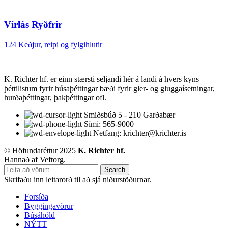
Vírlás Ryðfrír
124 Keðjur, reipi og fylgihlutir
K. Richter hf. er einn stærsti seljandi hér á landi á hvers kyns
þéttilistum fyrir húsaþéttingar bæði fyrir gler- og gluggaísetningar,
hurðaþéttingar, þakþéttingar ofl.
Smiðsbúð 5 - 210 Garðabær
Sími: 565-9000
Netfang: krichter@krichter.is
© Höfundaréttur 2025
K. Richter hf.
Hannað af Veftorg.
Search
Skrifaðu inn leitarorð til að sjá niðurstöðurnar.
Forsíða
Byggingavörur
Búsáhöld
NÝTT