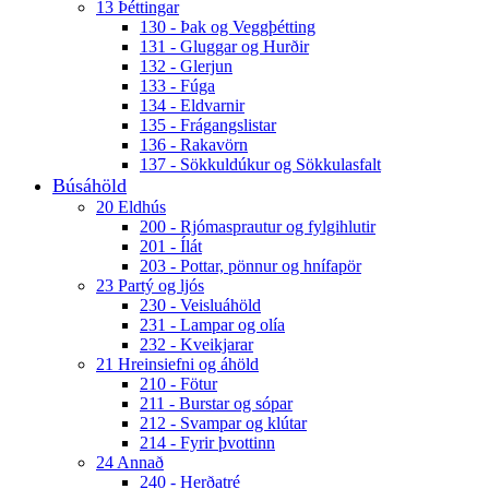
13 Þéttingar
130 - Þak og Veggþétting
131 - Gluggar og Hurðir
132 - Glerjun
133 - Fúga
134 - Eldvarnir
135 - Frágangslistar
136 - Rakavörn
137 - Sökkuldúkur og Sökkulasfalt
Búsáhöld
20 Eldhús
200 - Rjómasprautur og fylgihlutir
201 - Ílát
203 - Pottar, pönnur og hnífapör
23 Partý og ljós
230 - Veisluáhöld
231 - Lampar og olía
232 - Kveikjarar
21 Hreinsiefni og áhöld
210 - Fötur
211 - Burstar og sópar
212 - Svampar og klútar
214 - Fyrir þvottinn
24 Annað
240 - Herðatré