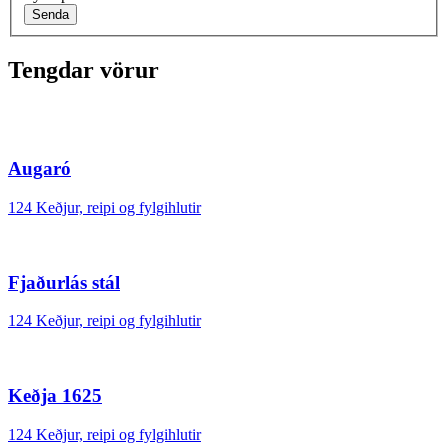
Senda
Tengdar vörur
Augaró
124 Keðjur, reipi og fylgihlutir
Fjaðurlás stál
124 Keðjur, reipi og fylgihlutir
Keðja 1625
124 Keðjur, reipi og fylgihlutir