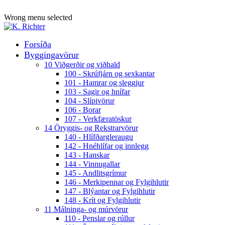
ADD ANYTHING HERE OR JUST REMOVE IT…
Wrong menu selected
Forsíða
Byggingavörur
10 Viðgerðir og viðhald
100 - Skrúfjárn og sexkantar
101 - Hamrar og sleggjur
103 - Sagir og hnífar
104 - Slípivörur
106 - Borar
107 - Verkfæratöskur
14 Öryggis- og Rekstrarvörur
140 - Hlífðargleraugu
142 - Hnéhlífar og innlegg
143 - Hanskar
144 - Vinnugallar
145 - Andlitsgrímur
146 - Merkipennar og Fylgihlutir
147 - Blýantar og Fylgihlutir
148 - Krít og Fylgihlutir
11 Málninga- og múrvörur
110 - Penslar og rúllur