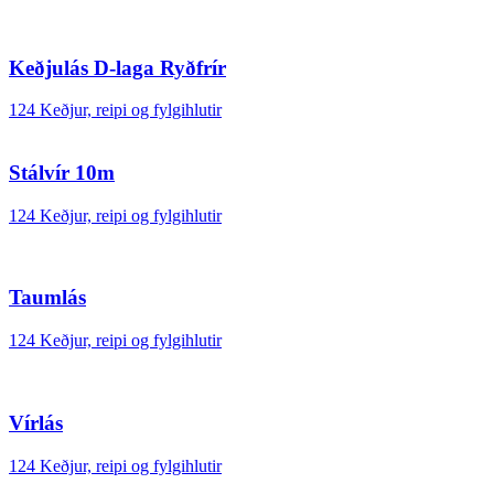
Keðjulás D-laga Ryðfrír
124 Keðjur, reipi og fylgihlutir
Stálvír 10m
124 Keðjur, reipi og fylgihlutir
Taumlás
124 Keðjur, reipi og fylgihlutir
Vírlás
124 Keðjur, reipi og fylgihlutir