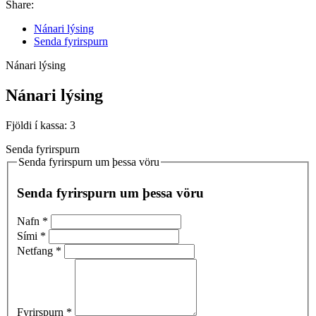
Share:
Nánari lýsing
Senda fyrirspurn
Nánari lýsing
Nánari lýsing
Fjöldi í kassa: 3
Senda fyrirspurn
Senda fyrirspurn um þessa vöru
Senda fyrirspurn um þessa vöru
Nafn
*
Sími
*
Netfang
*
Fyrirspurn
*