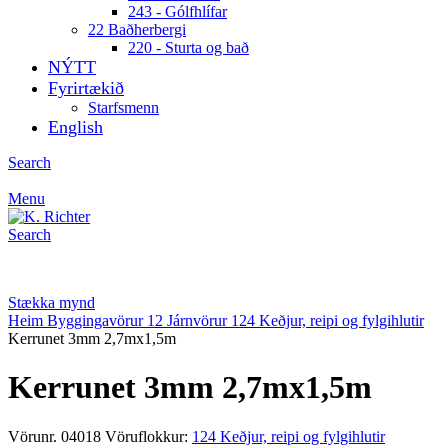
243 - Gólfhlífar
22 Baðherbergi
220 - Sturta og bað
NÝTT
Fyrirtækið
Starfsmenn
English
Search
Menu
Search
Stækka mynd
Heim
Byggingavörur
12 Járnvörur
124 Keðjur, reipi og fylgihlutir
Kerrunet 3mm 2,7mx1,5m
Kerrunet 3mm 2,7mx1,5m
Vörunr.
04018
Vöruflokkur:
124 Keðjur, reipi og fylgihlutir