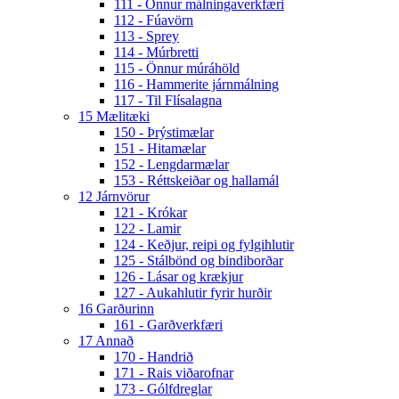
111 - Önnur málningaverkfæri
112 - Fúavörn
113 - Sprey
114 - Múrbretti
115 - Önnur múráhöld
116 - Hammerite járnmálning
117 - Til Flísalagna
15 Mælitæki
150 - Þrýstimælar
151 - Hitamælar
152 - Lengdarmælar
153 - Réttskeiðar og hallamál
12 Járnvörur
121 - Krókar
122 - Lamir
124 - Keðjur, reipi og fylgihlutir
125 - Stálbönd og bindiborðar
126 - Lásar og krækjur
127 - Aukahlutir fyrir hurðir
16 Garðurinn
161 - Garðverkfæri
17 Annað
170 - Handrið
171 - Rais viðarofnar
173 - Gólfdreglar