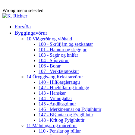
ADD ANYTHING HERE OR JUST REMOVE IT…
Wrong menu selected
Forsíða
Byggingavörur
10 Viðgerðir og viðhald
100 - Skrúfjárn og sexkantar
101 - Hamrar og sleggjur
103 - Sagir og hnífar
104 - Slípivörur
106 - Borar
107 - Verkfæratöskur
14 Öryggis- og Rekstrarvörur
140 - Hlífðargleraugu
142 - Hnéhlífar og innlegg
143 - Hanskar
144 - Vinnugallar
145 - Andlitsgrímur
146 - Merkipennar og Fylgihlutir
147 - Blýantar og Fylgihlutir
148 - Krít og Fylgihlutir
11 Málninga- og múrvörur
110 - Penslar og rúllur