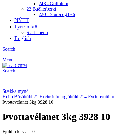
243 - Gólfhlífar
22 Baðherbergi
220 - Sturta og bað
NÝTT
Fyrirtækið
Starfsmenn
English
Search
Menu
Search
Stækka mynd
Heim
Búsáhöld
21 Hreinsiefni og áhöld
214 Fyrir þvottinn
Þvottavélanet 3kg 3928 10
Þvottavélanet 3kg 3928 10
Fjöldi í kassa: 10