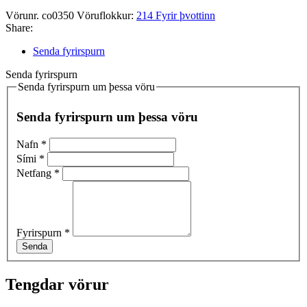
Vörunr.
co0350
Vöruflokkur:
214 Fyrir þvottinn
Share:
Senda fyrirspurn
Senda fyrirspurn
Senda fyrirspurn um þessa vöru
Senda fyrirspurn um þessa vöru
Nafn
*
Sími
*
Netfang
*
Fyrirspurn
*
Senda
Tengdar vörur