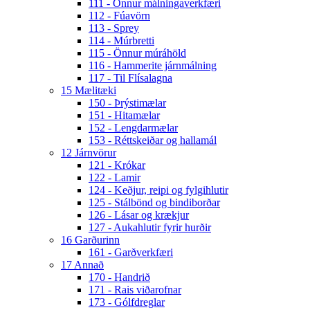
111 - Önnur málningaverkfæri
112 - Fúavörn
113 - Sprey
114 - Múrbretti
115 - Önnur múráhöld
116 - Hammerite járnmálning
117 - Til Flísalagna
15 Mælitæki
150 - Þrýstimælar
151 - Hitamælar
152 - Lengdarmælar
153 - Réttskeiðar og hallamál
12 Járnvörur
121 - Krókar
122 - Lamir
124 - Keðjur, reipi og fylgihlutir
125 - Stálbönd og bindiborðar
126 - Lásar og krækjur
127 - Aukahlutir fyrir hurðir
16 Garðurinn
161 - Garðverkfæri
17 Annað
170 - Handrið
171 - Rais viðarofnar
173 - Gólfdreglar