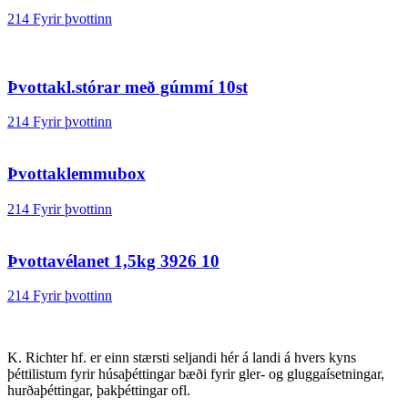
214 Fyrir þvottinn
Þvottakl.stórar með gúmmí 10st
214 Fyrir þvottinn
Þvottaklemmubox
214 Fyrir þvottinn
Þvottavélanet 1,5kg 3926 10
214 Fyrir þvottinn
K. Richter hf. er einn stærsti seljandi hér á landi á hvers kyns
þéttilistum fyrir húsaþéttingar bæði fyrir gler- og gluggaísetningar,
hurðaþéttingar, þakþéttingar ofl.