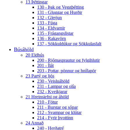
13 Þéttingar
130 - Þak og Veggþétting
131 - Gluggar og Hurðir
132 - Glerjun
133 - Fúga
134 - Eldvarnir
135 - Frágangslistar
136 - Rakavörn
137 - Sökkuldúkur og Sökkulasfalt
Búsáhöld
20 Eldhús
200 - Rjómasprautur og fylgihlutir
201 - Ílát
203 - Pottar, pönnur og hnífapör
23 Partý og ljós
230 - Veisluáhöld
231 - Lampar og olía
232 - Kveikjarar
21 Hreinsiefni og áhöld
210 - Fötur
211 - Burstar og sópar
212 - Svampar og klútar
214 - Fyrir þvottinn
24 Annað
240 - Herðatré