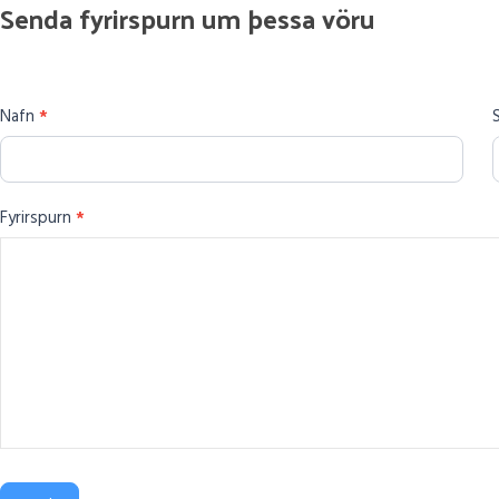
Senda
Senda fyrirspurn um þessa vöru
fyrirspurn
um
þessa
Nafn
*
vöru
Fyrirspurn
*