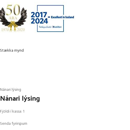
Stækka mynd
Nánari lýsing
Nánari lýsing
Fjöldi í kassa: 1
Senda fyrirspurn