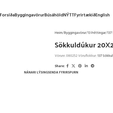
Forsíða
Byggingavörur
Búsáhöld
NÝTT
Fyrirtækið
English
Heim
Byggingavörur
13 Þéttingar
137
Sökkuldúkur 20X2
Vörunr.
080252
Vöruflokkur:
137 Sökkul
Share:
NÁNARI LÝSING
SENDA FYRIRSPURN