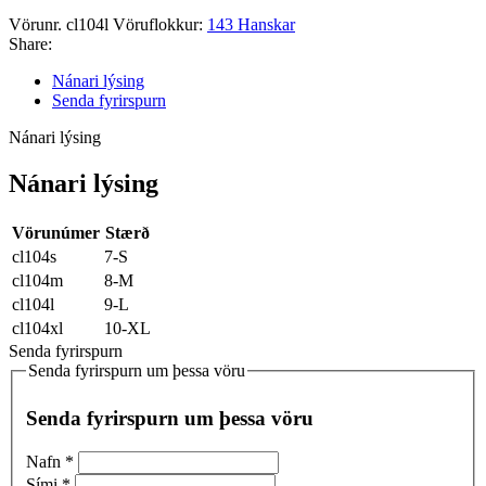
Vörunr.
cl104l
Vöruflokkur:
143 Hanskar
Share:
Nánari lýsing
Senda fyrirspurn
Nánari lýsing
Nánari lýsing
Vörunúmer
Stærð
cl104s
7-S
cl104m
8-M
cl104l
9-L
cl104xl
10-XL
Senda fyrirspurn
Senda fyrirspurn um þessa vöru
Senda fyrirspurn um þessa vöru
Nafn
*
Sími
*