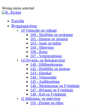
ADD ANYTHING HERE OR JUST REMOVE IT…
Wrong menu selected
Forsíða
Byggingavörur
10 Viðgerðir og viðhald
100 - Skrúfjárn og sexkantar
101 - Hamrar og sleggjur
103 - Sagir og hnífar
104 - Slípivörur
106 - Borar
107 - Verkfæratöskur
14 Öryggis- og Rekstrarvörur
140 - Hlífðargleraugu
142 - Hnéhlífar og innlegg
143 - Hanskar
144 - Vinnugallar
145 - Andlitsgrímur
146 - Merkipennar og Fylgihlutir
147 - Blýantar og Fylgihlutir
148 - Krít og Fylgihlutir
11 Málninga- og múrvörur
110 - Penslar og rúllur