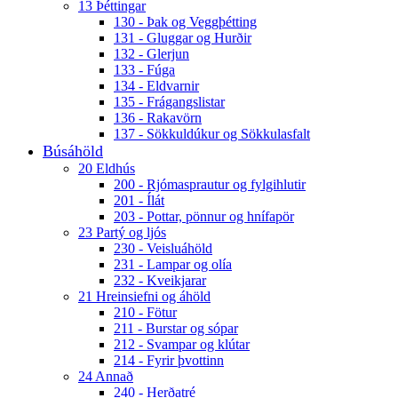
13 Þéttingar
130 - Þak og Veggþétting
131 - Gluggar og Hurðir
132 - Glerjun
133 - Fúga
134 - Eldvarnir
135 - Frágangslistar
136 - Rakavörn
137 - Sökkuldúkur og Sökkulasfalt
Búsáhöld
20 Eldhús
200 - Rjómasprautur og fylgihlutir
201 - Ílát
203 - Pottar, pönnur og hnífapör
23 Partý og ljós
230 - Veisluáhöld
231 - Lampar og olía
232 - Kveikjarar
21 Hreinsiefni og áhöld
210 - Fötur
211 - Burstar og sópar
212 - Svampar og klútar
214 - Fyrir þvottinn
24 Annað
240 - Herðatré