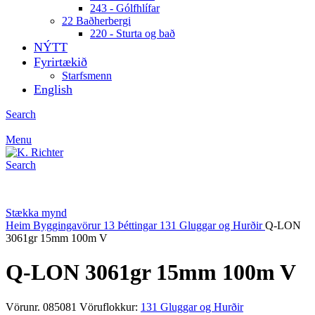
243 - Gólfhlífar
22 Baðherbergi
220 - Sturta og bað
NÝTT
Fyrirtækið
Starfsmenn
English
Search
Menu
Search
Stækka mynd
Heim
Byggingavörur
13 Þéttingar
131 Gluggar og Hurðir
Q-LON
3061gr 15mm 100m V
Q-LON 3061gr 15mm 100m V
Vörunr.
085081
Vöruflokkur:
131 Gluggar og Hurðir