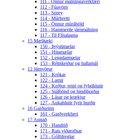
111 - Önnur málningaverkfæri
112 - Fúavörn
113 - Sprey
114 - Múrbretti
115 - Önnur múráhöld
116 - Hammerite járnmálning
117 - Til Flísalagna
15 Mælitæki
150 - Þrýstimælar
151 - Hitamælar
152 - Lengdarmælar
153 - Réttskeiðar og hallamál
12 Járnvörur
121 - Krókar
122 - Lamir
124 - Keðjur, reipi og fylgihlutir
125 - Stálbönd og bindiborðar
126 - Lásar og krækjur
127 - Aukahlutir fyrir hurðir
16 Garðurinn
161 - Garðverkfæri
17 Annað
170 - Handrið
171 - Rais viðarofnar
173 - Gólfdreglar