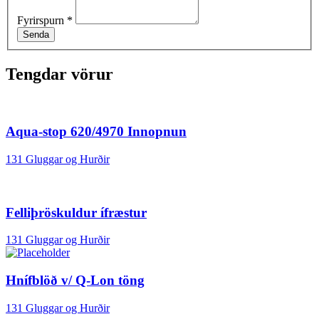
Fyrirspurn
*
Senda
Tengdar vörur
Aqua-stop 620/4970 Innopnun
131 Gluggar og Hurðir
Felliþröskuldur ífræstur
131 Gluggar og Hurðir
Hnífblöð v/ Q-Lon töng
131 Gluggar og Hurðir