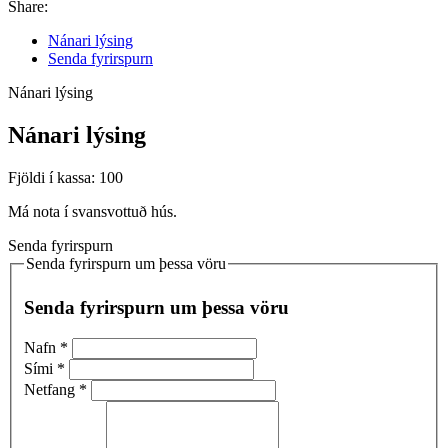
Share:
Nánari lýsing
Senda fyrirspurn
Nánari lýsing
Nánari lýsing
Fjöldi í kassa: 100
Má nota í svansvottuð hús.
Senda fyrirspurn
Senda fyrirspurn um þessa vöru
Senda fyrirspurn um þessa vöru
Nafn
*
Sími
*
Netfang
*