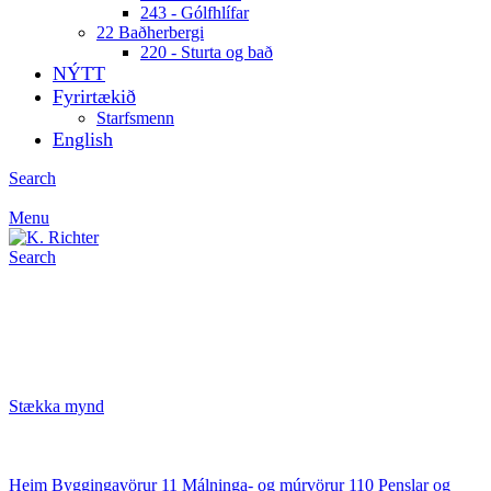
243 - Gólfhlífar
22 Baðherbergi
220 - Sturta og bað
NÝTT
Fyrirtækið
Starfsmenn
English
Search
Menu
Search
Stækka mynd
Heim
Byggingavörur
11 Málninga- og múrvörur
110 Penslar og