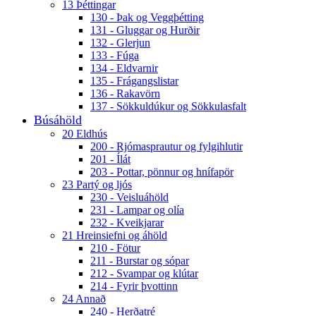
13 Þéttingar
130 - Þak og Veggþétting
131 - Gluggar og Hurðir
132 - Glerjun
133 - Fúga
134 - Eldvarnir
135 - Frágangslistar
136 - Rakavörn
137 - Sökkuldúkur og Sökkulasfalt
Búsáhöld
20 Eldhús
200 - Rjómasprautur og fylgihlutir
201 - Ílát
203 - Pottar, pönnur og hnífapör
23 Partý og ljós
230 - Veisluáhöld
231 - Lampar og olía
232 - Kveikjarar
21 Hreinsiefni og áhöld
210 - Fötur
211 - Burstar og sópar
212 - Svampar og klútar
214 - Fyrir þvottinn
24 Annað
240 - Herðatré