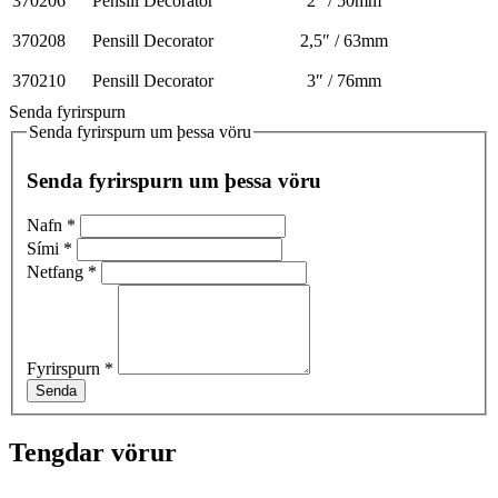
370206
Pensill Decorator
2″ / 50mm
370208
Pensill Decorator
2,5″ / 63mm
370210
Pensill Decorator
3″ / 76mm
Senda fyrirspurn
Senda fyrirspurn um þessa vöru
Senda fyrirspurn um þessa vöru
Nafn
*
Sími
*
Netfang
*
Fyrirspurn
*
Senda
Tengdar vörur