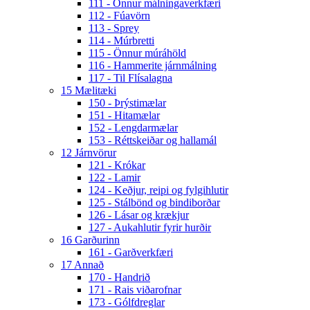
111 - Önnur málningaverkfæri
112 - Fúavörn
113 - Sprey
114 - Múrbretti
115 - Önnur múráhöld
116 - Hammerite járnmálning
117 - Til Flísalagna
15 Mælitæki
150 - Þrýstimælar
151 - Hitamælar
152 - Lengdarmælar
153 - Réttskeiðar og hallamál
12 Járnvörur
121 - Krókar
122 - Lamir
124 - Keðjur, reipi og fylgihlutir
125 - Stálbönd og bindiborðar
126 - Lásar og krækjur
127 - Aukahlutir fyrir hurðir
16 Garðurinn
161 - Garðverkfæri
17 Annað
170 - Handrið
171 - Rais viðarofnar
173 - Gólfdreglar