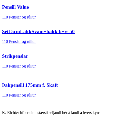
Pensill Value
110 Penslar og rúllur
Sett 5cmLakkSvam+bakk b+rs 50
110 Penslar og rúllur
Strikpenslar
110 Penslar og rúllur
Þakpensill 175mm f. Skaft
110 Penslar og rúllur
K. Richter hf. er einn stærsti seljandi hér á landi á hvers kyns