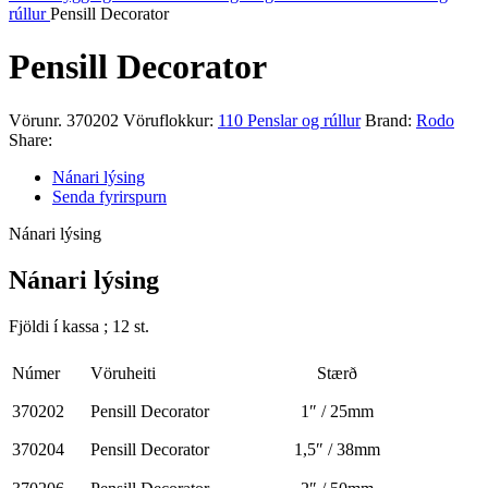
rúllur
Pensill Decorator
Pensill Decorator
Vörunr.
370202
Vöruflokkur:
110 Penslar og rúllur
Brand:
Rodo
Share:
Nánari lýsing
Senda fyrirspurn
Nánari lýsing
Nánari lýsing
Fjöldi í kassa ; 12 st.
Númer
Vöruheiti
Stærð
370202
Pensill Decorator
1″ / 25mm
370204
Pensill Decorator
1,5″ / 38mm