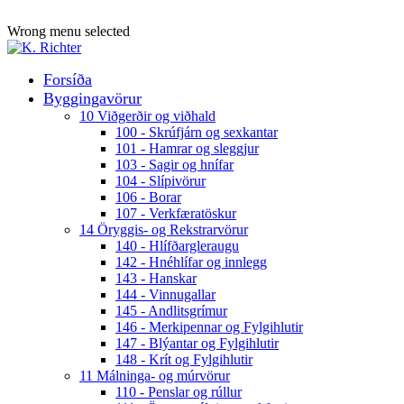
ADD ANYTHING HERE OR JUST REMOVE IT…
Wrong menu selected
Forsíða
Byggingavörur
10 Viðgerðir og viðhald
100 - Skrúfjárn og sexkantar
101 - Hamrar og sleggjur
103 - Sagir og hnífar
104 - Slípivörur
106 - Borar
107 - Verkfæratöskur
14 Öryggis- og Rekstrarvörur
140 - Hlífðargleraugu
142 - Hnéhlífar og innlegg
143 - Hanskar
144 - Vinnugallar
145 - Andlitsgrímur
146 - Merkipennar og Fylgihlutir
147 - Blýantar og Fylgihlutir
148 - Krít og Fylgihlutir
11 Málninga- og múrvörur
110 - Penslar og rúllur