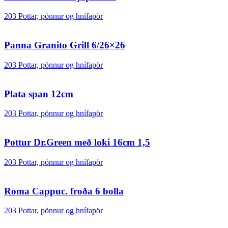
203 Pottar, pönnur og hnífapör
Panna Granito Grill 6/26×26
203 Pottar, pönnur og hnífapör
Plata span 12cm
203 Pottar, pönnur og hnífapör
Pottur Dr.Green með loki 16cm 1,5
203 Pottar, pönnur og hnífapör
Roma Cappuc. froða 6 bolla
203 Pottar, pönnur og hnífapör