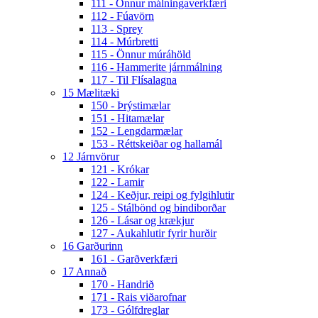
111 - Önnur málningaverkfæri
112 - Fúavörn
113 - Sprey
114 - Múrbretti
115 - Önnur múráhöld
116 - Hammerite járnmálning
117 - Til Flísalagna
15 Mælitæki
150 - Þrýstimælar
151 - Hitamælar
152 - Lengdarmælar
153 - Réttskeiðar og hallamál
12 Járnvörur
121 - Krókar
122 - Lamir
124 - Keðjur, reipi og fylgihlutir
125 - Stálbönd og bindiborðar
126 - Lásar og krækjur
127 - Aukahlutir fyrir hurðir
16 Garðurinn
161 - Garðverkfæri
17 Annað
170 - Handrið
171 - Rais viðarofnar
173 - Gólfdreglar