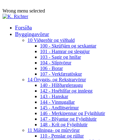
ADD ANYTHING HERE OR JUST REMOVE IT…
Wrong menu selected
Forsíða
Byggingavörur
10 Viðgerðir og viðhald
100 - Skrúfjárn og sexkantar
101 - Hamrar og sleggjur
103 - Sagir og hnífar
104 - Slípivörur
106 - Borar
107 - Verkfæratöskur
14 Öryggis- og Rekstrarvörur
140 - Hlífðargleraugu
142 - Hnéhlífar og innlegg
143 - Hanskar
144 - Vinnugallar
145 - Andlitsgrímur
146 - Merkipennar og Fylgihlutir
147 - Blýantar og Fylgihlutir
148 - Krít og Fylgihlutir
11 Málninga- og múrvörur
110 - Penslar og rúllur