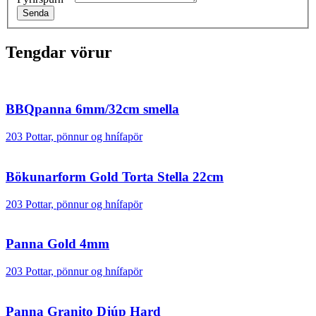
Senda
Tengdar vörur
BBQpanna 6mm/32cm smella
203 Pottar, pönnur og hnífapör
Bökunarform Gold Torta Stella 22cm
203 Pottar, pönnur og hnífapör
Panna Gold 4mm
203 Pottar, pönnur og hnífapör
Panna Granito Djúp Hard