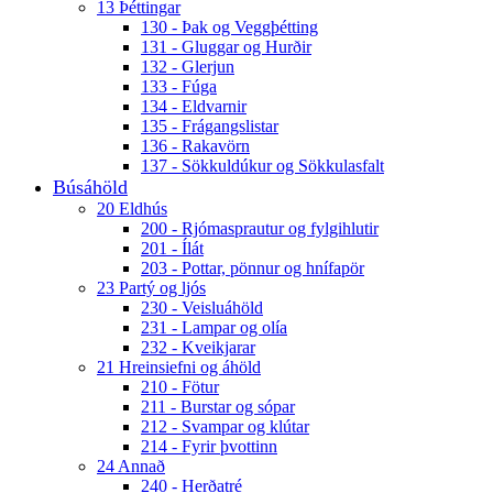
13 Þéttingar
130 - Þak og Veggþétting
131 - Gluggar og Hurðir
132 - Glerjun
133 - Fúga
134 - Eldvarnir
135 - Frágangslistar
136 - Rakavörn
137 - Sökkuldúkur og Sökkulasfalt
Búsáhöld
20 Eldhús
200 - Rjómasprautur og fylgihlutir
201 - Ílát
203 - Pottar, pönnur og hnífapör
23 Partý og ljós
230 - Veisluáhöld
231 - Lampar og olía
232 - Kveikjarar
21 Hreinsiefni og áhöld
210 - Fötur
211 - Burstar og sópar
212 - Svampar og klútar
214 - Fyrir þvottinn
24 Annað
240 - Herðatré