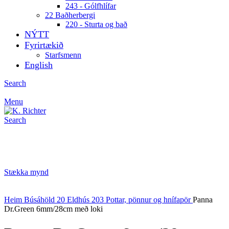
243 - Gólfhlífar
22 Baðherbergi
220 - Sturta og bað
NÝTT
Fyrirtækið
Starfsmenn
English
Search
Menu
Search
Stækka mynd
Heim
Búsáhöld
20 Eldhús
203 Pottar, pönnur og hnífapör
Panna
Dr.Green 6mm/28cm með loki