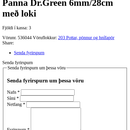
Panna Dr.Green 6mm/28cm
með loki
Fjöldi í kassa: 3
Vörunr.
536044
Vöruflokkur:
203 Pottar, pönnur og hnífapör
Share:
Senda fyrirspurn
Senda fyrirspurn
Senda fyrirspurn um þessa vöru
Senda fyrirspurn um þessa vöru
Nafn
*
Sími
*
Netfang
*
Fyrirspurn
*