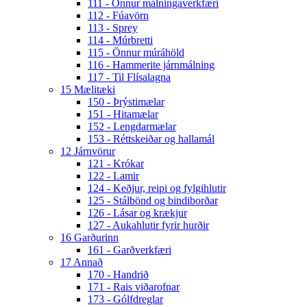
111 - Önnur málningaverkfæri
112 - Fúavörn
113 - Sprey
114 - Múrbretti
115 - Önnur múráhöld
116 - Hammerite járnmálning
117 - Til Flísalagna
15 Mælitæki
150 - Þrýstimælar
151 - Hitamælar
152 - Lengdarmælar
153 - Réttskeiðar og hallamál
12 Járnvörur
121 - Krókar
122 - Lamir
124 - Keðjur, reipi og fylgihlutir
125 - Stálbönd og bindiborðar
126 - Lásar og krækjur
127 - Aukahlutir fyrir hurðir
16 Garðurinn
161 - Garðverkfæri
17 Annað
170 - Handrið
171 - Rais viðarofnar
173 - Gólfdreglar