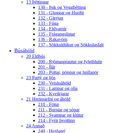
13 Þéttingar
130 - Þak og Veggþétting
131 - Gluggar og Hurðir
132 - Glerjun
133 - Fúga
134 - Eldvarnir
135 - Frágangslistar
136 - Rakavörn
137 - Sökkuldúkur og Sökkulasfalt
Búsáhöld
20 Eldhús
200 - Rjómasprautur og fylgihlutir
201 - Ílát
203 - Pottar, pönnur og hnífapör
23 Partý og ljós
230 - Veisluáhöld
231 - Lampar og olía
232 - Kveikjarar
21 Hreinsiefni og áhöld
210 - Fötur
211 - Burstar og sópar
212 - Svampar og klútar
214 - Fyrir þvottinn
24 Annað
240 - Herðatré