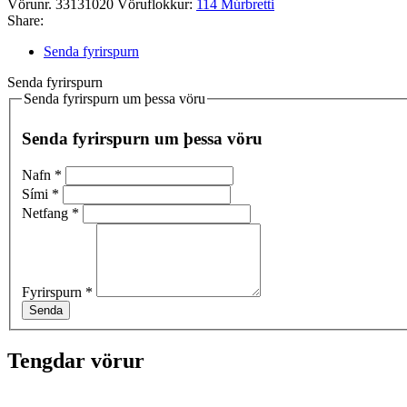
Vörunr.
33131020
Vöruflokkur:
114 Múrbretti
Share:
Senda fyrirspurn
Senda fyrirspurn
Senda fyrirspurn um þessa vöru
Senda fyrirspurn um þessa vöru
Nafn
*
Sími
*
Netfang
*
Fyrirspurn
*
Senda
Tengdar vörur