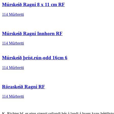
Múrskeið Ragni 8 x 11 cm RF
114 Múrbretti
Múrskeið Ragni Innhorn RF
114 Múrbretti
Múrskeið þríst.rún-odd 16cm 6
114 Múrbretti
Röraskeið Ragni RF
114 Múrbretti
K. Richter hf. er einn stærsti seljandi hér á landi á hvers kyns þéttilis