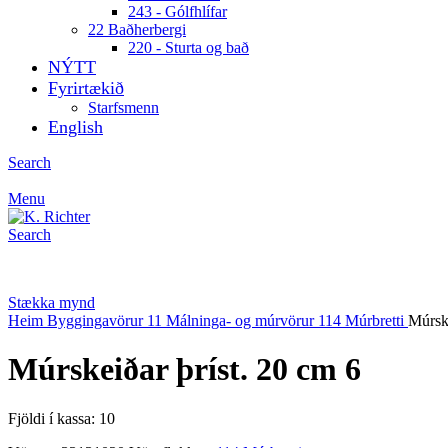
243 - Gólfhlífar
22 Baðherbergi
220 - Sturta og bað
NÝTT
Fyrirtækið
Starfsmenn
English
Search
Menu
Search
Stækka mynd
Heim
Byggingavörur
11 Málninga- og múrvörur
114 Múrbretti
Múrske
Múrskeiðar þríst. 20 cm 6
Fjöldi í kassa: 10