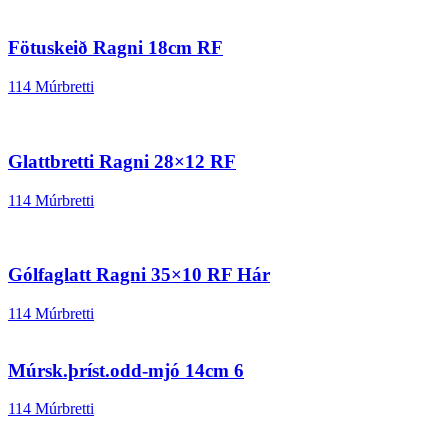
Fötuskeið Ragni 18cm RF
114 Múrbretti
Glattbretti Ragni 28×12 RF
114 Múrbretti
Gólfaglatt Ragni 35×10 RF Hár
114 Múrbretti
Múrsk.þríst.odd-mjó 14cm 6
114 Múrbretti