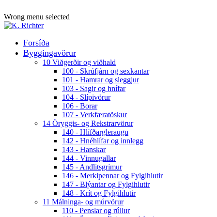
ADD ANYTHING HERE OR JUST REMOVE IT…
Wrong menu selected
Forsíða
Byggingavörur
10 Viðgerðir og viðhald
100 - Skrúfjárn og sexkantar
101 - Hamrar og sleggjur
103 - Sagir og hnífar
104 - Slípivörur
106 - Borar
107 - Verkfæratöskur
14 Öryggis- og Rekstrarvörur
140 - Hlífðargleraugu
142 - Hnéhlífar og innlegg
143 - Hanskar
144 - Vinnugallar
145 - Andlitsgrímur
146 - Merkipennar og Fylgihlutir
147 - Blýantar og Fylgihlutir
148 - Krít og Fylgihlutir
11 Málninga- og múrvörur
110 - Penslar og rúllur