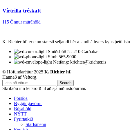
Vírtrilla tréskaft
115 Önnur múráhöld
K. Richter hf. er einn stærsti seljandi hér á landi á hvers kyns þéttilis
Smiðsbúð 5 - 210 Garðabær
Sími: 565-9000
Netfang: krichter@krichter.is
© Höfundaréttur 2025
K. Richter hf.
Hannað af Veftorg.
Search
Skrifaðu inn leitarorð til að sjá niðurstöðurnar.
Forsíða
Byggingavörur
Búsáhöld
NÝTT
Fyrirtækið
Starfsmenn
English