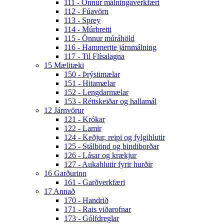
111 - Önnur málningaverkfæri
112 - Fúavörn
113 - Sprey
114 - Múrbretti
115 - Önnur múráhöld
116 - Hammerite járnmálning
117 - Til Flísalagna
15 Mælitæki
150 - Þrýstimælar
151 - Hitamælar
152 - Lengdarmælar
153 - Réttskeiðar og hallamál
12 Járnvörur
121 - Krókar
122 - Lamir
124 - Keðjur, reipi og fylgihlutir
125 - Stálbönd og bindiborðar
126 - Lásar og krækjur
127 - Aukahlutir fyrir hurðir
16 Garðurinn
161 - Garðverkfæri
17 Annað
170 - Handrið
171 - Rais viðarofnar
173 - Gólfdreglar