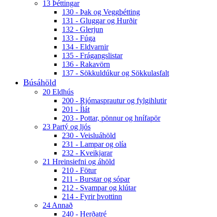
13 Þéttingar
130 - Þak og Veggþétting
131 - Gluggar og Hurðir
132 - Glerjun
133 - Fúga
134 - Eldvarnir
135 - Frágangslistar
136 - Rakavörn
137 - Sökkuldúkur og Sökkulasfalt
Búsáhöld
20 Eldhús
200 - Rjómasprautur og fylgihlutir
201 - Ílát
203 - Pottar, pönnur og hnífapör
23 Partý og ljós
230 - Veisluáhöld
231 - Lampar og olía
232 - Kveikjarar
21 Hreinsiefni og áhöld
210 - Fötur
211 - Burstar og sópar
212 - Svampar og klútar
214 - Fyrir þvottinn
24 Annað
240 - Herðatré