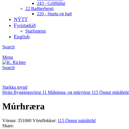
243 - Gólfhlífar
22 Baðherbergi
220 - Sturta og bað
NÝTT
Fyrirtækið
Starfsmenn
English
Search
Menu
Search
Stækka mynd
Heim
Byggingavörur
11 Málninga- og múrvörur
115 Önnur múráhöl
Múrhræra
Vörunr.
351060
Vöruflokkur:
115 Önnur múráhöld
Share: