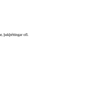
r, þakþéttingar ofl.