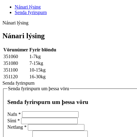
Nánari lýsing
Senda fyrirspurn
Nánari lýsing
Nánari lýsing
Vörunúmer
Fyrir blöndu
351060
1-7kg
351080
7-15kg
351100
10-15kg
351120
16-30kg
Senda fyrirspurn
Senda fyrirspurn um þessa vöru
Senda fyrirspurn um þessa vöru
Nafn
*
Sími
*
Netfang
*