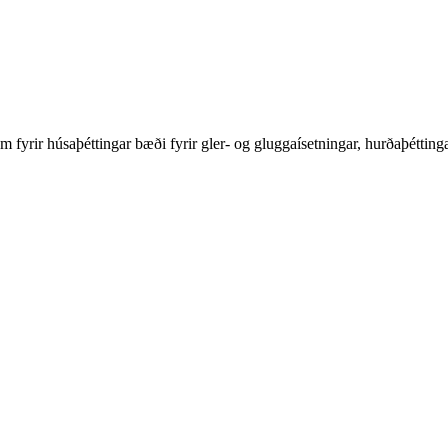
tum fyrir húsaþéttingar bæði fyrir gler- og gluggaísetningar, hurðaþéttinga