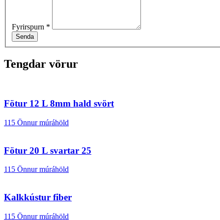
Fyrirspurn
*
Senda
Tengdar vörur
Fötur 12 L 8mm hald svört
115 Önnur múráhöld
Fötur 20 L svartar 25
115 Önnur múráhöld
Kalkkústur fiber
115 Önnur múráhöld