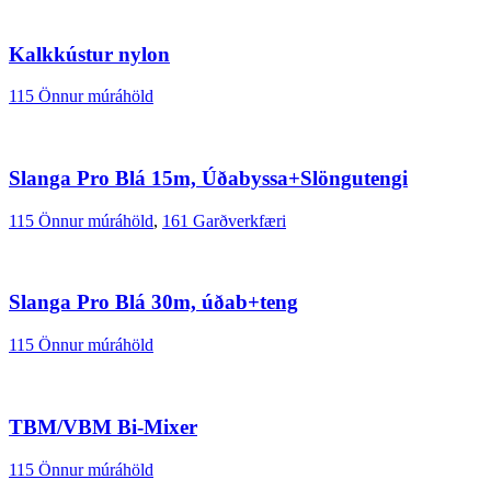
Kalkkústur nylon
115 Önnur múráhöld
Slanga Pro Blá 15m, Úðabyssa+Slöngutengi
115 Önnur múráhöld
,
161 Garðverkfæri
Slanga Pro Blá 30m, úðab+teng
115 Önnur múráhöld
TBM/VBM Bi-Mixer
115 Önnur múráhöld