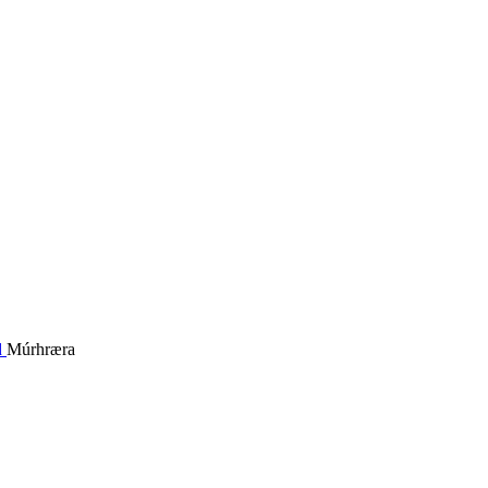
d
Múrhræra