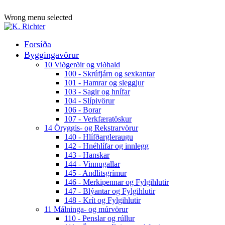
ADD ANYTHING HERE OR JUST REMOVE IT…
Wrong menu selected
Forsíða
Byggingavörur
10 Viðgerðir og viðhald
100 - Skrúfjárn og sexkantar
101 - Hamrar og sleggjur
103 - Sagir og hnífar
104 - Slípivörur
106 - Borar
107 - Verkfæratöskur
14 Öryggis- og Rekstrarvörur
140 - Hlífðargleraugu
142 - Hnéhlífar og innlegg
143 - Hanskar
144 - Vinnugallar
145 - Andlitsgrímur
146 - Merkipennar og Fylgihlutir
147 - Blýantar og Fylgihlutir
148 - Krít og Fylgihlutir
11 Málninga- og múrvörur
110 - Penslar og rúllur