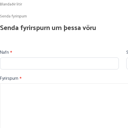
Blandaðir litir
Senda fyrirspurn
Senda
Senda fyrirspurn um þessa vöru
fyrirspurn
um
þessa
Nafn
*
vöru
Fyrirspurn
*