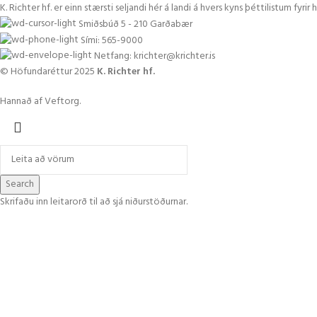
K. Richter hf. er einn stærsti seljandi hér á landi á hvers kyns þéttilistum fyr
Smiðsbúð 5 - 210 Garðabær
Sími: 565-9000
Netfang: krichter@krichter.is
© Höfundaréttur 2025
K. Richter hf.
Hannað af Veftorg.
Search
Skrifaðu inn leitarorð til að sjá niðurstöðurnar.