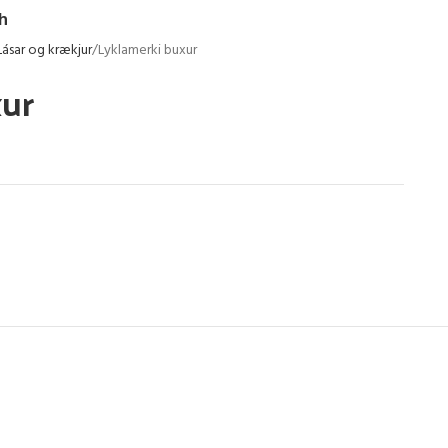
h
Lásar og krækjur
Lyklamerki buxur
xur