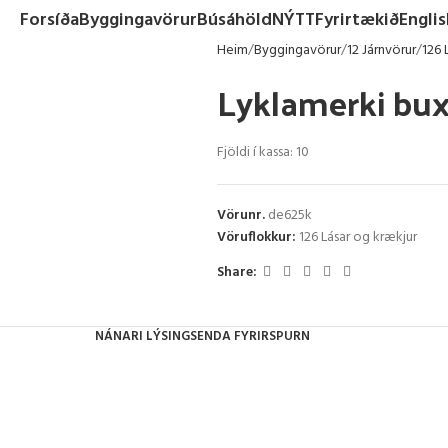
Forsíða
Byggingavörur
Búsáhöld
NÝTT
Fyrirtækið
Englis
Heim
Byggingavörur
12 Járnvörur
126 
Lyklamerki bu
Fjöldi í kassa: 10
Vörunr.
de625k
Vöruflokkur:
126 Lásar og krækjur
Share:
NÁNARI LÝSING
SENDA FYRIRSPURN