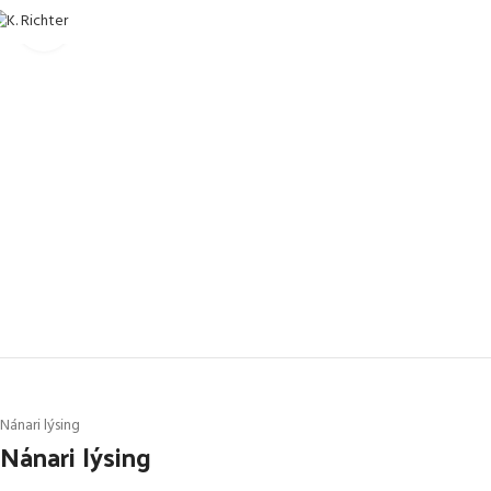
Stækka mynd
Nánari lýsing
Nánari lýsing