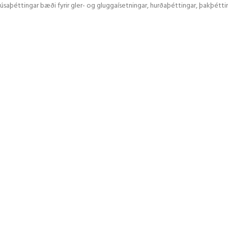
ir húsaþéttingar bæði fyrir gler- og gluggaísetningar, hurðaþéttingar, þakþéttin