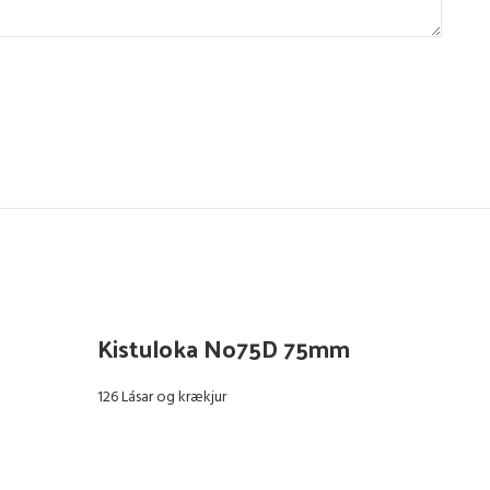
Kistuloka No75D 75mm
Ki
126 Lásar og krækjur
126 L