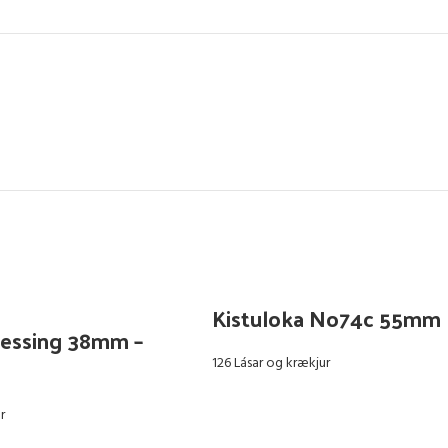
Kistuloka No74c 55mm
essing 38mm –
126 Lásar og krækjur
r