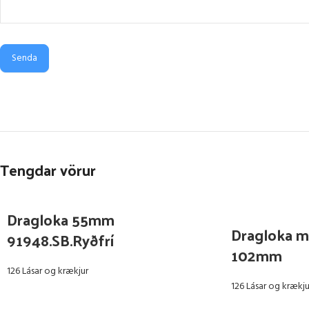
Senda
Tengdar vörur
Dragloka 55mm
Dragloka m
91948.SB.Ryðfrí
102mm
126 Lásar og krækjur
126 Lásar og krækju