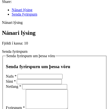
Share:
Nánari lýsing
Senda fyrirspurn
Nánari lýsing
Nánari lýsing
Fjöldi í kassa: 10
Senda fyrirspurn
Senda fyrirspurn um þessa vöru
Senda fyrirspurn um þessa vöru
Nafn
*
Sími
*
Netfang
*
Fyrirspurn
*