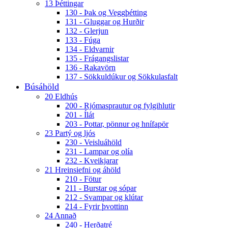
13 Þéttingar
130 - Þak og Veggþétting
131 - Gluggar og Hurðir
132 - Glerjun
133 - Fúga
134 - Eldvarnir
135 - Frágangslistar
136 - Rakavörn
137 - Sökkuldúkur og Sökkulasfalt
Búsáhöld
20 Eldhús
200 - Rjómasprautur og fylgihlutir
201 - Ílát
203 - Pottar, pönnur og hnífapör
23 Partý og ljós
230 - Veisluáhöld
231 - Lampar og olía
232 - Kveikjarar
21 Hreinsiefni og áhöld
210 - Fötur
211 - Burstar og sópar
212 - Svampar og klútar
214 - Fyrir þvottinn
24 Annað
240 - Herðatré