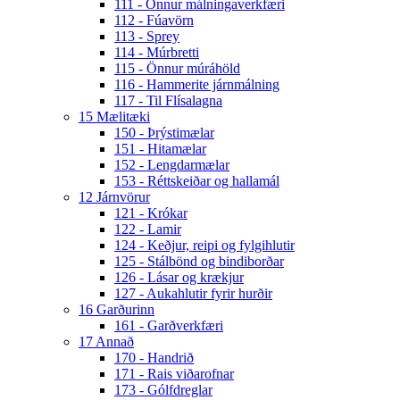
111 - Önnur málningaverkfæri
112 - Fúavörn
113 - Sprey
114 - Múrbretti
115 - Önnur múráhöld
116 - Hammerite járnmálning
117 - Til Flísalagna
15 Mælitæki
150 - Þrýstimælar
151 - Hitamælar
152 - Lengdarmælar
153 - Réttskeiðar og hallamál
12 Járnvörur
121 - Krókar
122 - Lamir
124 - Keðjur, reipi og fylgihlutir
125 - Stálbönd og bindiborðar
126 - Lásar og krækjur
127 - Aukahlutir fyrir hurðir
16 Garðurinn
161 - Garðverkfæri
17 Annað
170 - Handrið
171 - Rais viðarofnar
173 - Gólfdreglar