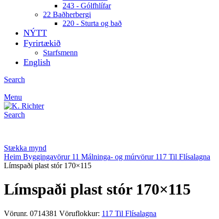
243 - Gólfhlífar
22 Baðherbergi
220 - Sturta og bað
NÝTT
Fyrirtækið
Starfsmenn
English
Search
Menu
Search
Stækka mynd
Heim
Byggingavörur
11 Málninga- og múrvörur
117 Til Flísalagna
Límspaði plast stór 170×115
Límspaði plast stór 170×115
Vörunr.
0714381
Vöruflokkur:
117 Til Flísalagna