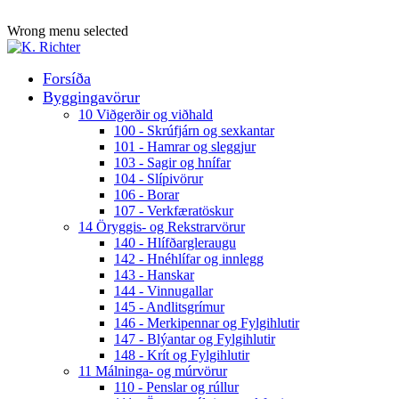
ADD ANYTHING HERE OR JUST REMOVE IT…
Wrong menu selected
Forsíða
Byggingavörur
10 Viðgerðir og viðhald
100 - Skrúfjárn og sexkantar
101 - Hamrar og sleggjur
103 - Sagir og hnífar
104 - Slípivörur
106 - Borar
107 - Verkfæratöskur
14 Öryggis- og Rekstrarvörur
140 - Hlífðargleraugu
142 - Hnéhlífar og innlegg
143 - Hanskar
144 - Vinnugallar
145 - Andlitsgrímur
146 - Merkipennar og Fylgihlutir
147 - Blýantar og Fylgihlutir
148 - Krít og Fylgihlutir
11 Málninga- og múrvörur
110 - Penslar og rúllur