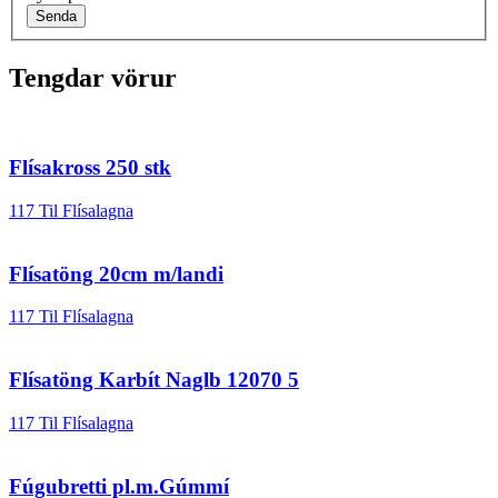
Senda
Tengdar vörur
Flísakross 250 stk
117 Til Flísalagna
Flísatöng 20cm m/landi
117 Til Flísalagna
Flísatöng Karbít Naglb 12070 5
117 Til Flísalagna
Fúgubretti pl.m.Gúmmí