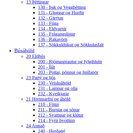
13 Þéttingar
130 - Þak og Veggþétting
131 - Gluggar og Hurðir
132 - Glerjun
133 - Fúga
134 - Eldvarnir
135 - Frágangslistar
136 - Rakavörn
137 - Sökkuldúkur og Sökkulasfalt
Búsáhöld
20 Eldhús
200 - Rjómasprautur og fylgihlutir
201 - Ílát
203 - Pottar, pönnur og hnífapör
23 Partý og ljós
230 - Veisluáhöld
231 - Lampar og olía
232 - Kveikjarar
21 Hreinsiefni og áhöld
210 - Fötur
211 - Burstar og sópar
212 - Svampar og klútar
214 - Fyrir þvottinn
24 Annað
240 - Herðatré