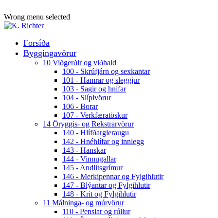
ADD ANYTHING HERE OR JUST REMOVE IT…
Wrong menu selected
Forsíða
Byggingavörur
10 Viðgerðir og viðhald
100 - Skrúfjárn og sexkantar
101 - Hamrar og sleggjur
103 - Sagir og hnífar
104 - Slípivörur
106 - Borar
107 - Verkfæratöskur
14 Öryggis- og Rekstrarvörur
140 - Hlífðargleraugu
142 - Hnéhlífar og innlegg
143 - Hanskar
144 - Vinnugallar
145 - Andlitsgrímur
146 - Merkipennar og Fylgihlutir
147 - Blýantar og Fylgihlutir
148 - Krít og Fylgihlutir
11 Málninga- og múrvörur
110 - Penslar og rúllur