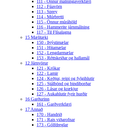
111 - Önnur málningaverkfæri
112 - Fúavörn
113 - Sprey
114 - Múrbretti
115 - Önnur múráhöld
116 - Hammerite járnmálning
117 - Til Flísalagna
15 Mælitæki
150 - Þrýstimælar
151 - Hitamælar
152 - Lengdarmælar
153 - Réttskeiðar og hallamál
12 Járnvörur
121 - Krókar
122 - Lamir
124 - Keðjur, reipi og fylgihlutir
125 - Stálbönd og bindiborðar
126 - Lásar og krækjur
127 - Aukahlutir fyrir hurðir
16 Garðurinn
161 - Garðverkfæri
17 Annað
170 - Handrið
171 - Rais viðarofnar
173 - Gólfdreglar