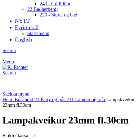
243 - Gólfhlífar
22 Baðherbergi
220 - Sturta og bað
NÝTT
Fyrirtækið
Starfsmenn
English
Search
Menu
Search
Stækka mynd
Heim
Búsáhöld
23 Partý og ljós
231 Lampar og olía
Lampakveikur
23mm fl.30cm
Lampakveikur 23mm fl.30cm
Fjöldi í kassa: 12