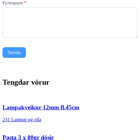
Fyrirspurn
*
Senda
Tengdar vörur
Lampakveikur 12mm fl.45cm
231 Lampar og olía
Pasta 3 x 80gr dósir