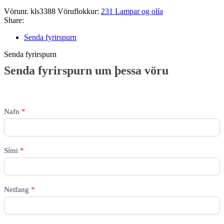
Vörunr.
kls3388
Vöruflokkur:
231 Lampar og olía
Share:
Senda fyrirspurn
Senda fyrirspurn
Senda
Senda fyrirspurn um þessa vöru
fyrirspurn
um
þessa
vöru
Nafn
*
Sími
*
Netfang
*