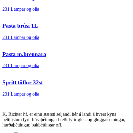
231 Lampar og olía
Pasta brúsi 1L
231 Lampar og olía
Pasta m.brennara
231 Lampar og olía
Spritt töflur 32st
231 Lampar og olía
K. Richter hf. er einn stærsti seljandi hér á landi á hvers kyns
þéttilistum fyrir húsaþéttingar bæði fyrir gler- og gluggaísetningar,
hurðaþéttingar, þakþéttingar ofl.