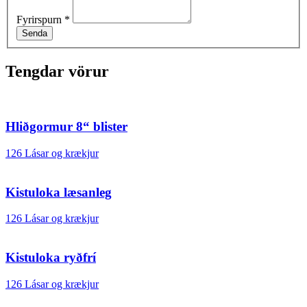
Fyrirspurn
*
Senda
Tengdar vörur
Hliðgormur 8“ blister
126 Lásar og krækjur
Kistuloka læsanleg
126 Lásar og krækjur
Kistuloka ryðfrí
126 Lásar og krækjur