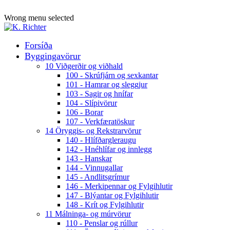
ADD ANYTHING HERE OR JUST REMOVE IT…
Wrong menu selected
Forsíða
Byggingavörur
10 Viðgerðir og viðhald
100 - Skrúfjárn og sexkantar
101 - Hamrar og sleggjur
103 - Sagir og hnífar
104 - Slípivörur
106 - Borar
107 - Verkfæratöskur
14 Öryggis- og Rekstrarvörur
140 - Hlífðargleraugu
142 - Hnéhlífar og innlegg
143 - Hanskar
144 - Vinnugallar
145 - Andlitsgrímur
146 - Merkipennar og Fylgihlutir
147 - Blýantar og Fylgihlutir
148 - Krít og Fylgihlutir
11 Málninga- og múrvörur
110 - Penslar og rúllur