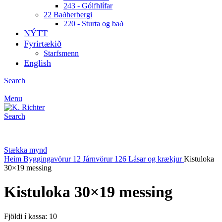
243 - Gólfhlífar
22 Baðherbergi
220 - Sturta og bað
NÝTT
Fyrirtækið
Starfsmenn
English
Search
Menu
Search
Stækka mynd
Heim
Byggingavörur
12 Járnvörur
126 Lásar og krækjur
Kistuloka
30×19 messing
Kistuloka 30×19 messing
Fjöldi í kassa: 10