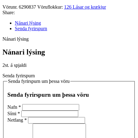
Vörunr.
6290837
Vöruflokkur:
126 Lásar og krækjur
Share:
Nánari lýsing
Senda fyrirspurn
Nánari lýsing
Nánari lýsing
2st. á spjaldi
Senda fyrirspurn
Senda fyrirspurn um þessa vöru
Senda fyrirspurn um þessa vöru
Nafn
*
Sími
*
Netfang
*