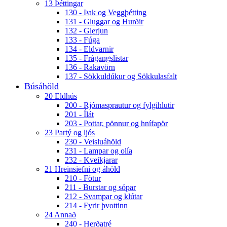
13 Þéttingar
130 - Þak og Veggþétting
131 - Gluggar og Hurðir
132 - Glerjun
133 - Fúga
134 - Eldvarnir
135 - Frágangslistar
136 - Rakavörn
137 - Sökkuldúkur og Sökkulasfalt
Búsáhöld
20 Eldhús
200 - Rjómasprautur og fylgihlutir
201 - Ílát
203 - Pottar, pönnur og hnífapör
23 Partý og ljós
230 - Veisluáhöld
231 - Lampar og olía
232 - Kveikjarar
21 Hreinsiefni og áhöld
210 - Fötur
211 - Burstar og sópar
212 - Svampar og klútar
214 - Fyrir þvottinn
24 Annað
240 - Herðatré