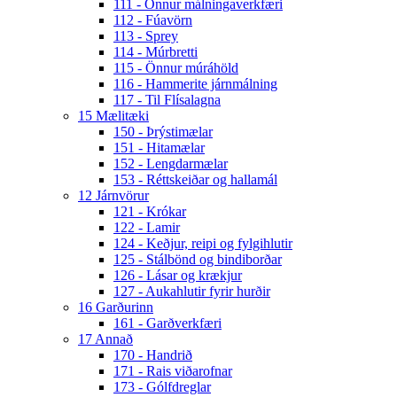
111 - Önnur málningaverkfæri
112 - Fúavörn
113 - Sprey
114 - Múrbretti
115 - Önnur múráhöld
116 - Hammerite járnmálning
117 - Til Flísalagna
15 Mælitæki
150 - Þrýstimælar
151 - Hitamælar
152 - Lengdarmælar
153 - Réttskeiðar og hallamál
12 Járnvörur
121 - Krókar
122 - Lamir
124 - Keðjur, reipi og fylgihlutir
125 - Stálbönd og bindiborðar
126 - Lásar og krækjur
127 - Aukahlutir fyrir hurðir
16 Garðurinn
161 - Garðverkfæri
17 Annað
170 - Handrið
171 - Rais viðarofnar
173 - Gólfdreglar