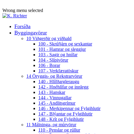
ADD ANYTHING HERE OR JUST REMOVE IT…
Wrong menu selected
Forsíða
Byggingavörur
10 Viðgerðir og viðhald
100 - Skrúfjárn og sexkantar
101 - Hamrar og sleggjur
103 - Sagir og hnífar
104 - Slípivörur
106 - Borar
107 - Verkfæratöskur
14 Öryggis- og Rekstrarvörur
140 - Hlífðargleraugu
142 - Hnéhlífar og innlegg
143 - Hanskar
144 - Vinnugallar
145 - Andlitsgrímur
146 - Merkipennar og Fylgihlutir
147 - Blýantar og Fylgihlutir
148 - Krít og Fylgihlutir
11 Málninga- og múrvörur
110 - Penslar og rúllur