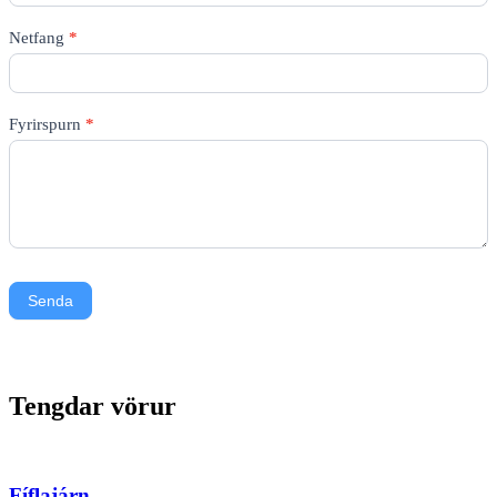
Netfang
*
Fyrirspurn
*
Senda
Tengdar vörur
Fíflajárn