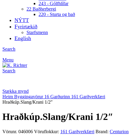
243 - Gólfhlífar
22 Baðherbergi
220 - Sturta og bað
NÝTT
Fyrirtækið
Starfsmenn
English
Search
Menu
Search
Stækka mynd
Heim
Byggingavörur
16 Garðurinn
161 Garðverkfæri
Hraðkúp.Slang/Krani 1/2″
Hraðkúp.Slang/Krani 1/2″
Vörunr.
046006
Vöruflokkur:
161 Garðverkfæri
Brand:
Centurion