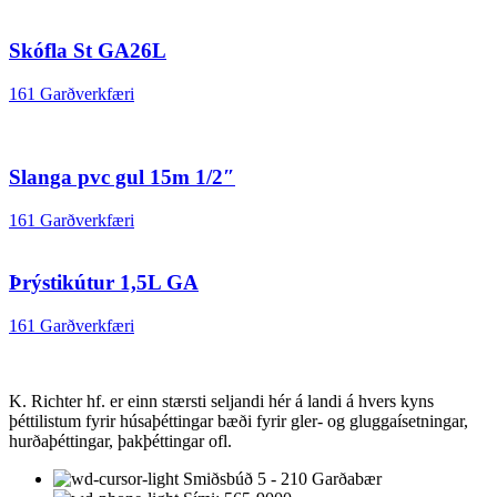
Skófla St GA26L
161 Garðverkfæri
Slanga pvc gul 15m 1/2″
161 Garðverkfæri
Þrýstikútur 1,5L GA
161 Garðverkfæri
K. Richter hf. er einn stærsti seljandi hér á landi á hvers kyns
þéttilistum fyrir húsaþéttingar bæði fyrir gler- og gluggaísetningar,
hurðaþéttingar, þakþéttingar ofl.
Smiðsbúð 5 - 210 Garðabær