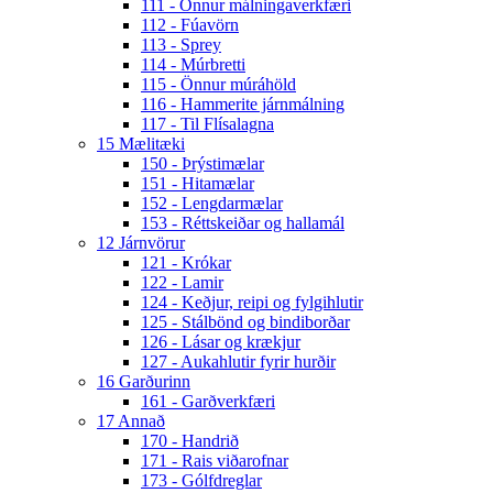
111 - Önnur málningaverkfæri
112 - Fúavörn
113 - Sprey
114 - Múrbretti
115 - Önnur múráhöld
116 - Hammerite járnmálning
117 - Til Flísalagna
15 Mælitæki
150 - Þrýstimælar
151 - Hitamælar
152 - Lengdarmælar
153 - Réttskeiðar og hallamál
12 Járnvörur
121 - Krókar
122 - Lamir
124 - Keðjur, reipi og fylgihlutir
125 - Stálbönd og bindiborðar
126 - Lásar og krækjur
127 - Aukahlutir fyrir hurðir
16 Garðurinn
161 - Garðverkfæri
17 Annað
170 - Handrið
171 - Rais viðarofnar
173 - Gólfdreglar