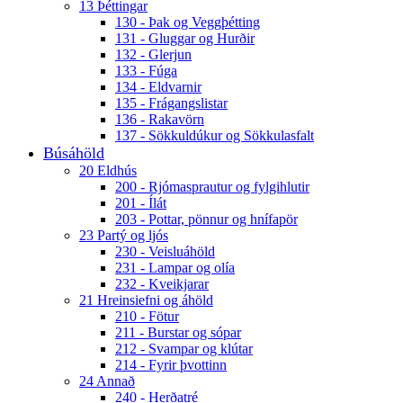
13 Þéttingar
130 - Þak og Veggþétting
131 - Gluggar og Hurðir
132 - Glerjun
133 - Fúga
134 - Eldvarnir
135 - Frágangslistar
136 - Rakavörn
137 - Sökkuldúkur og Sökkulasfalt
Búsáhöld
20 Eldhús
200 - Rjómasprautur og fylgihlutir
201 - Ílát
203 - Pottar, pönnur og hnífapör
23 Partý og ljós
230 - Veisluáhöld
231 - Lampar og olía
232 - Kveikjarar
21 Hreinsiefni og áhöld
210 - Fötur
211 - Burstar og sópar
212 - Svampar og klútar
214 - Fyrir þvottinn
24 Annað
240 - Herðatré