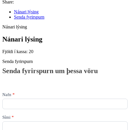
Share:
Nánari lýsing
Senda fyrirspurn
Nánari lýsing
Nánari lýsing
Fjöldi í kassa: 20
Senda fyrirspurn
Senda
Senda fyrirspurn um þessa vöru
fyrirspurn
um
þessa
vöru
Nafn
*
Sími
*