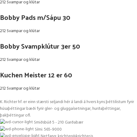
212 Svampar og klútar
Bobby Pads m/Sápu 30
212 Svampar og klútar
Bobby Svampklútur 3er 50
212 Svampar og klútar
Kuchen Meister 12 er 60
212 Svampar og klútar
K. Richter hf. er einn stærsti seljandi hér á landi á hvers kyns þéttilistum fyrir
húsaþéttingar bæði fyrir gler- og gluggaísetningar, hurðaþéttingar,
þakþéttingar ofl.
Smiðsbúð 5 - 210 Garðabær
Sími: 565-9000
Netfang: krichter@krichter.is