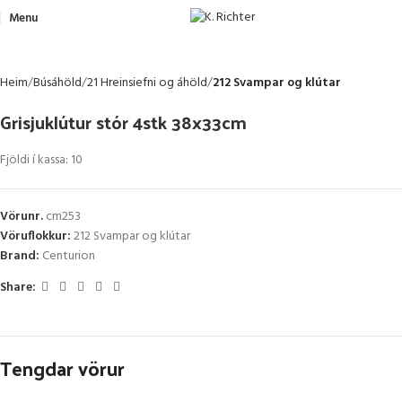
Menu
Heim
Búsáhöld
21 Hreinsiefni og áhöld
212 Svampar og klútar
Grisjuklútur stór 4stk 38x33cm
Fjöldi í kassa: 10
Vörunr.
cm253
Vöruflokkur:
212 Svampar og klútar
Brand:
Centurion
Share:
Tengdar vörur