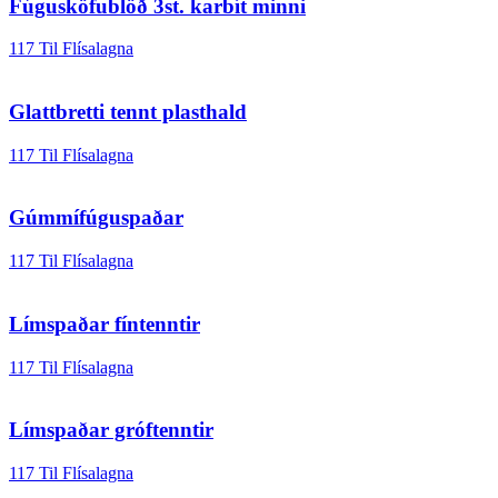
Fúgusköfublöð 3st. karbít minni
117 Til Flísalagna
Glattbretti tennt plasthald
117 Til Flísalagna
Gúmmífúguspaðar
117 Til Flísalagna
Límspaðar fíntenntir
117 Til Flísalagna
Límspaðar gróftenntir
117 Til Flísalagna