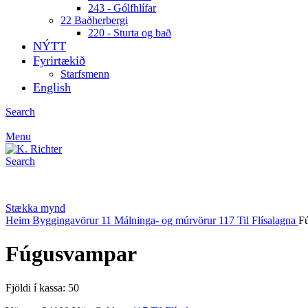
243 - Gólfhlífar
22 Baðherbergi
220 - Sturta og bað
NÝTT
Fyrirtækið
Starfsmenn
English
Search
Menu
Search
Stækka mynd
Heim
Byggingavörur
11 Málninga- og múrvörur
117 Til Flísalagna
F
Fúgusvampar
Fjöldi í kassa: 50