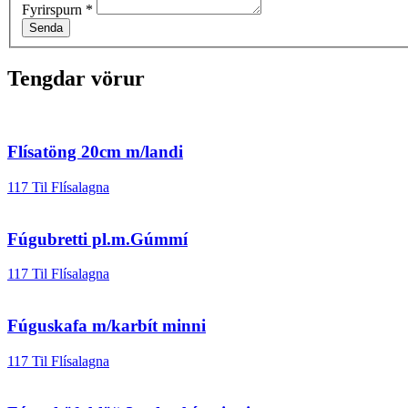
Fyrirspurn
*
Senda
Tengdar vörur
Flísatöng 20cm m/landi
117 Til Flísalagna
Fúgubretti pl.m.Gúmmí
117 Til Flísalagna
Fúguskafa m/karbít minni
117 Til Flísalagna