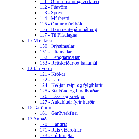
111 - Önnur málningaverkfæri
112 - Fúavörn
113 - Sprey
114 - Múrbretti
115 - Önnur múráhöld
116 - Hammerite járnmálning
117 - Til Flísalagna
15 Mælitæki
150 - Þrýstimælar
151 - Hitamælar
152 - Lengdarmælar
153 - Réttskeiðar og hallamál
12 Járnvörur
121 - Krókar
122 - Lamir
124 - Keðjur, reipi og fylgihlutir
125 - Stálbönd og bindiborðar
126 - Lásar og krækjur
127 - Aukahlutir fyrir hurðir
16 Garðurinn
161 - Garðverkfæri
17 Annað
170 - Handrið
171 - Rais viðarofnar
173 - Gólfdreglar