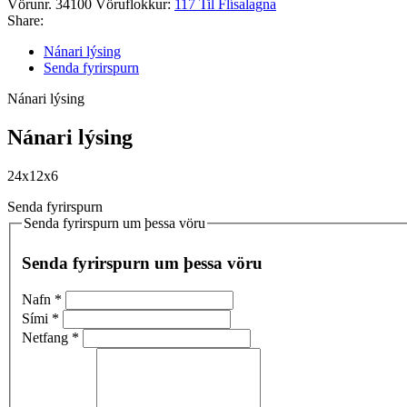
Vörunr.
34100
Vöruflokkur:
117 Til Flísalagna
Share:
Nánari lýsing
Senda fyrirspurn
Nánari lýsing
Nánari lýsing
24x12x6
Senda fyrirspurn
Senda fyrirspurn um þessa vöru
Senda fyrirspurn um þessa vöru
Nafn
*
Sími
*
Netfang
*