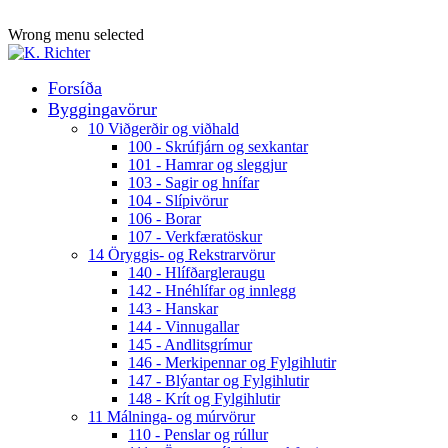
ADD ANYTHING HERE OR JUST REMOVE IT…
Wrong menu selected
Forsíða
Byggingavörur
10 Viðgerðir og viðhald
100 - Skrúfjárn og sexkantar
101 - Hamrar og sleggjur
103 - Sagir og hnífar
104 - Slípivörur
106 - Borar
107 - Verkfæratöskur
14 Öryggis- og Rekstrarvörur
140 - Hlífðargleraugu
142 - Hnéhlífar og innlegg
143 - Hanskar
144 - Vinnugallar
145 - Andlitsgrímur
146 - Merkipennar og Fylgihlutir
147 - Blýantar og Fylgihlutir
148 - Krít og Fylgihlutir
11 Málninga- og múrvörur
110 - Penslar og rúllur