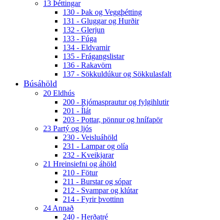
13 Þéttingar
130 - Þak og Veggþétting
131 - Gluggar og Hurðir
132 - Glerjun
133 - Fúga
134 - Eldvarnir
135 - Frágangslistar
136 - Rakavörn
137 - Sökkuldúkur og Sökkulasfalt
Búsáhöld
20 Eldhús
200 - Rjómasprautur og fylgihlutir
201 - Ílát
203 - Pottar, pönnur og hnífapör
23 Partý og ljós
230 - Veisluáhöld
231 - Lampar og olía
232 - Kveikjarar
21 Hreinsiefni og áhöld
210 - Fötur
211 - Burstar og sópar
212 - Svampar og klútar
214 - Fyrir þvottinn
24 Annað
240 - Herðatré