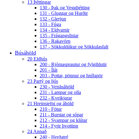
13 Þéttingar
130 - Þak og Veggþétting
131 - Gluggar og Hurðir
132 - Glerjun
133 - Fúga
134 - Eldvarnir
135 - Frágangslistar
136 - Rakavörn
137 - Sökkuldúkur og Sökkulasfalt
Búsáhöld
20 Eldhús
200 - Rjómasprautur og fylgihlutir
201 - Ílát
203 - Pottar, pönnur og hnífapör
23 Partý og ljós
230 - Veisluáhöld
231 - Lampar og olía
232 - Kveikjarar
21 Hreinsiefni og áhöld
210 - Fötur
211 - Burstar og sópar
212 - Svampar og klútar
214 - Fyrir þvottinn
24 Annað
240 - Herðatré