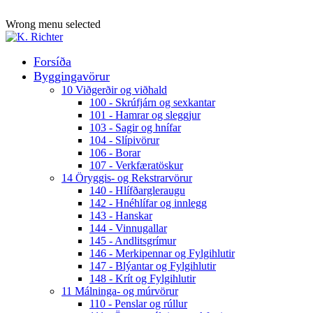
ADD ANYTHING HERE OR JUST REMOVE IT…
Wrong menu selected
Forsíða
Byggingavörur
10 Viðgerðir og viðhald
100 - Skrúfjárn og sexkantar
101 - Hamrar og sleggjur
103 - Sagir og hnífar
104 - Slípivörur
106 - Borar
107 - Verkfæratöskur
14 Öryggis- og Rekstrarvörur
140 - Hlífðargleraugu
142 - Hnéhlífar og innlegg
143 - Hanskar
144 - Vinnugallar
145 - Andlitsgrímur
146 - Merkipennar og Fylgihlutir
147 - Blýantar og Fylgihlutir
148 - Krít og Fylgihlutir
11 Málninga- og múrvörur
110 - Penslar og rúllur