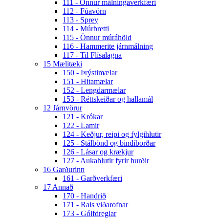
111 - Önnur málningaverkfæri
112 - Fúavörn
113 - Sprey
114 - Múrbretti
115 - Önnur múráhöld
116 - Hammerite járnmálning
117 - Til Flísalagna
15 Mælitæki
150 - Þrýstimælar
151 - Hitamælar
152 - Lengdarmælar
153 - Réttskeiðar og hallamál
12 Járnvörur
121 - Krókar
122 - Lamir
124 - Keðjur, reipi og fylgihlutir
125 - Stálbönd og bindiborðar
126 - Lásar og krækjur
127 - Aukahlutir fyrir hurðir
16 Garðurinn
161 - Garðverkfæri
17 Annað
170 - Handrið
171 - Rais viðarofnar
173 - Gólfdreglar