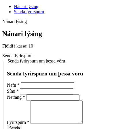
Nánari lýsing
Senda fyrirspurn
Nánari lýsing
Nánari lýsing
Fjöldi í kassa: 10
Senda fyrirspurn
Senda fyrirspurn um þessa vöru
Senda fyrirspurn um þessa vöru
Nafn
*
Sími
*
Netfang
*
Fyrirspurn
*
Senda