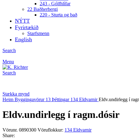
243 - Gólfhlífar
22 Baðherbergi
220 - Sturta og bað
NÝTT
Fyrirtækið
Starfsmenn
English
Search
Menu
Search
Stækka mynd
Heim
Byggingavörur
13 Þéttingar
134 Eldvarnir
Eldv.undirlegg í rag
Eldv.undirlegg í ragm.dósir
Vörunr.
0890300
Vöruflokkur:
134 Eldvarnir
Share: