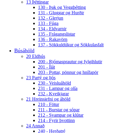
13 Þéttingar
130 - Þak og Veggþétting
131 - Gluggar og Hurðir
132 - Glerjun
133 - Fúga
134 - Eldvarnir
135 - Frágangslistar
136 - Rakavörn
137 - Sökkuldúkur og Sökkulasfalt
Búsáhöld
20 Eldhús
200 - Rjómasprautur og fylgihlutir
201 - Ílát
203 - Pottar, pönnur og hnífapör
23 Partý og ljós
230 - Veisluáhöld
231 - Lampar og olía
232 - Kveikjarar
21 Hreinsiefni og áhöld
210 - Fötur
211 - Burstar og sópar
212 - Svampar og klútar
214 - Fyrir þvottinn
24 Annað
240 - Herðatré