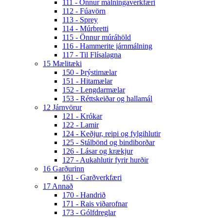
111 - Önnur málningaverkfæri
112 - Fúavörn
113 - Sprey
114 - Múrbretti
115 - Önnur múráhöld
116 - Hammerite járnmálning
117 - Til Flísalagna
15 Mælitæki
150 - Þrýstimælar
151 - Hitamælar
152 - Lengdarmælar
153 - Réttskeiðar og hallamál
12 Járnvörur
121 - Krókar
122 - Lamir
124 - Keðjur, reipi og fylgihlutir
125 - Stálbönd og bindiborðar
126 - Lásar og krækjur
127 - Aukahlutir fyrir hurðir
16 Garðurinn
161 - Garðverkfæri
17 Annað
170 - Handrið
171 - Rais viðarofnar
173 - Gólfdreglar