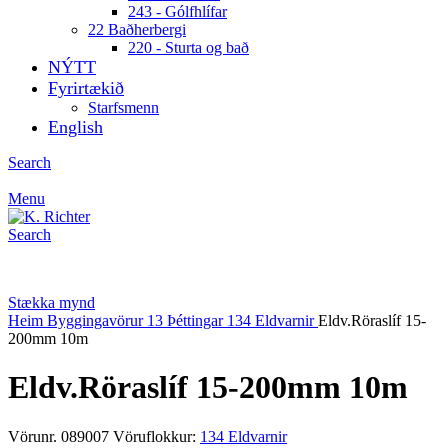
243 - Gólfhlífar
22 Baðherbergi
220 - Sturta og bað
NÝTT
Fyrirtækið
Starfsmenn
English
Search
Menu
Search
Stækka mynd
Heim
Byggingavörur
13 Þéttingar
134 Eldvarnir
Eldv.Röraslíf 15-
200mm 10m
Eldv.Röraslíf 15-200mm 10m
Vörunr.
089007
Vöruflokkur:
134 Eldvarnir