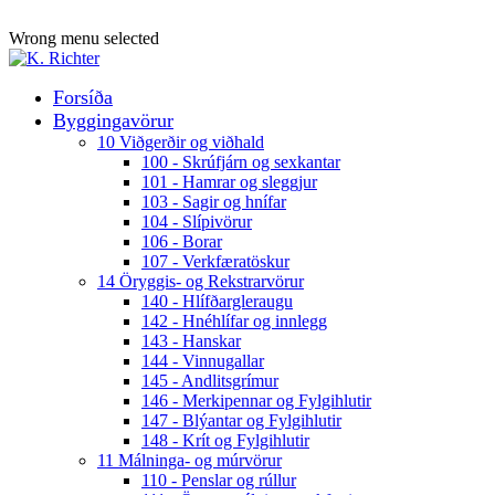
ADD ANYTHING HERE OR JUST REMOVE IT…
Wrong menu selected
Forsíða
Byggingavörur
10 Viðgerðir og viðhald
100 - Skrúfjárn og sexkantar
101 - Hamrar og sleggjur
103 - Sagir og hnífar
104 - Slípivörur
106 - Borar
107 - Verkfæratöskur
14 Öryggis- og Rekstrarvörur
140 - Hlífðargleraugu
142 - Hnéhlífar og innlegg
143 - Hanskar
144 - Vinnugallar
145 - Andlitsgrímur
146 - Merkipennar og Fylgihlutir
147 - Blýantar og Fylgihlutir
148 - Krít og Fylgihlutir
11 Málninga- og múrvörur
110 - Penslar og rúllur