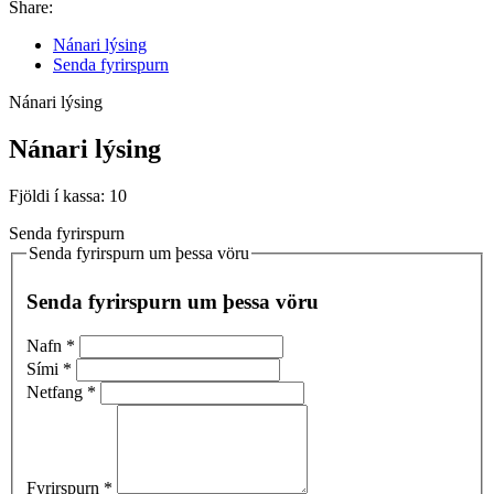
Share:
Nánari lýsing
Senda fyrirspurn
Nánari lýsing
Nánari lýsing
Fjöldi í kassa: 10
Senda fyrirspurn
Senda fyrirspurn um þessa vöru
Senda fyrirspurn um þessa vöru
Nafn
*
Sími
*
Netfang
*
Fyrirspurn
*