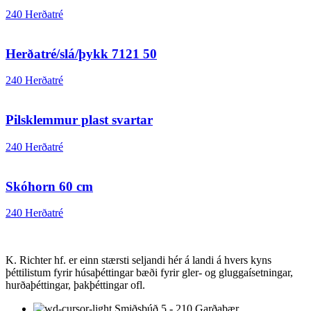
240 Herðatré
Herðatré/slá/þykk 7121 50
240 Herðatré
Pilsklemmur plast svartar
240 Herðatré
Skóhorn 60 cm
240 Herðatré
K. Richter hf. er einn stærsti seljandi hér á landi á hvers kyns
þéttilistum fyrir húsaþéttingar bæði fyrir gler- og gluggaísetningar,
hurðaþéttingar, þakþéttingar ofl.
Smiðsbúð 5 - 210 Garðabær