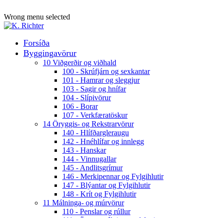
ADD ANYTHING HERE OR JUST REMOVE IT…
Wrong menu selected
Forsíða
Byggingavörur
10 Viðgerðir og viðhald
100 - Skrúfjárn og sexkantar
101 - Hamrar og sleggjur
103 - Sagir og hnífar
104 - Slípivörur
106 - Borar
107 - Verkfæratöskur
14 Öryggis- og Rekstrarvörur
140 - Hlífðargleraugu
142 - Hnéhlífar og innlegg
143 - Hanskar
144 - Vinnugallar
145 - Andlitsgrímur
146 - Merkipennar og Fylgihlutir
147 - Blýantar og Fylgihlutir
148 - Krít og Fylgihlutir
11 Málninga- og múrvörur
110 - Penslar og rúllur