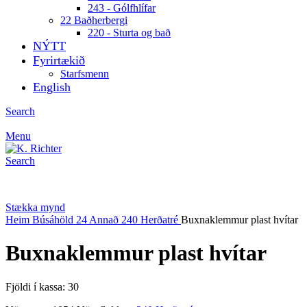
243 - Gólfhlífar
22 Baðherbergi
220 - Sturta og bað
NÝTT
Fyrirtækið
Starfsmenn
English
Search
Menu
Search
Stækka mynd
Heim
Búsáhöld
24 Annað
240 Herðatré
Buxnaklemmur plast hvítar
Buxnaklemmur plast hvítar
Fjöldi í kassa: 30