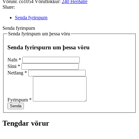
Vörunr.
co1054
Vöruflokkur:
240 Herðatré
Share:
Senda fyrirspurn
Senda fyrirspurn
Senda fyrirspurn um þessa vöru
Senda fyrirspurn um þessa vöru
Nafn
*
Sími
*
Netfang
*
Fyrirspurn
*
Senda
Tengdar vörur