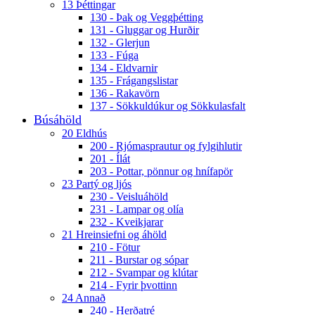
13 Þéttingar
130 - Þak og Veggþétting
131 - Gluggar og Hurðir
132 - Glerjun
133 - Fúga
134 - Eldvarnir
135 - Frágangslistar
136 - Rakavörn
137 - Sökkuldúkur og Sökkulasfalt
Búsáhöld
20 Eldhús
200 - Rjómasprautur og fylgihlutir
201 - Ílát
203 - Pottar, pönnur og hnífapör
23 Partý og ljós
230 - Veisluáhöld
231 - Lampar og olía
232 - Kveikjarar
21 Hreinsiefni og áhöld
210 - Fötur
211 - Burstar og sópar
212 - Svampar og klútar
214 - Fyrir þvottinn
24 Annað
240 - Herðatré