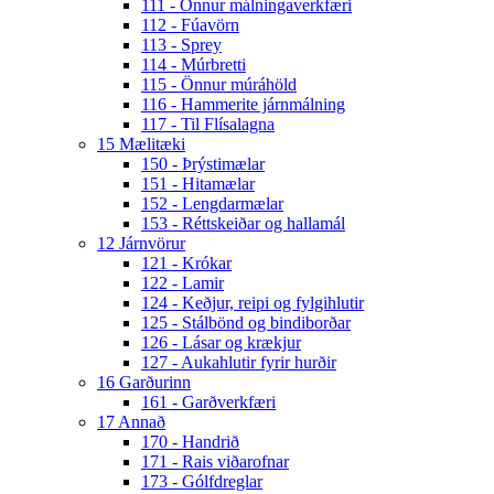
111 - Önnur málningaverkfæri
112 - Fúavörn
113 - Sprey
114 - Múrbretti
115 - Önnur múráhöld
116 - Hammerite járnmálning
117 - Til Flísalagna
15 Mælitæki
150 - Þrýstimælar
151 - Hitamælar
152 - Lengdarmælar
153 - Réttskeiðar og hallamál
12 Járnvörur
121 - Krókar
122 - Lamir
124 - Keðjur, reipi og fylgihlutir
125 - Stálbönd og bindiborðar
126 - Lásar og krækjur
127 - Aukahlutir fyrir hurðir
16 Garðurinn
161 - Garðverkfæri
17 Annað
170 - Handrið
171 - Rais viðarofnar
173 - Gólfdreglar