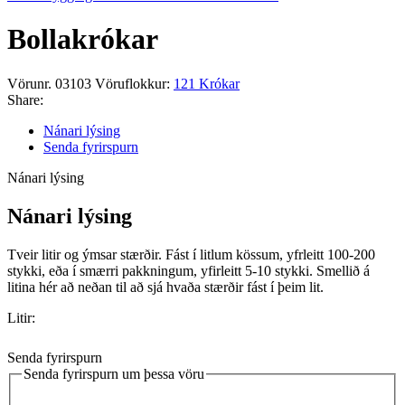
Bollakrókar
Vörunr.
03103
Vöruflokkur:
121 Krókar
Share:
Nánari lýsing
Senda fyrirspurn
Nánari lýsing
Nánari lýsing
Tveir litir og ýmsar stærðir. Fást í litlum kössum, yfrleitt 100-200
stykki, eða í smærri pakkningum, yfirleitt 5-10 stykki. Smellið á
litina hér að neðan til að sjá hvaða stærðir fást í þeim lit.
Litir:
Senda fyrirspurn
Senda fyrirspurn um þessa vöru