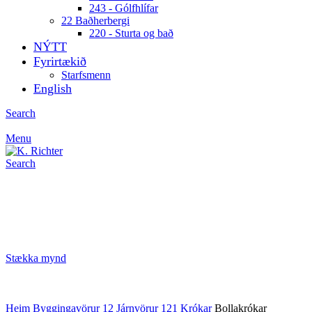
243 - Gólfhlífar
22 Baðherbergi
220 - Sturta og bað
NÝTT
Fyrirtækið
Starfsmenn
English
Search
Menu
Search
Stækka mynd
Heim
Byggingavörur
12 Járnvörur
121 Krókar
Bollakrókar