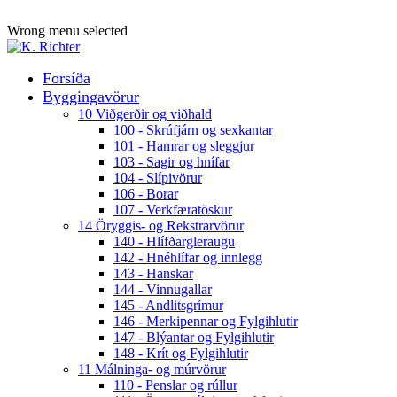
ADD ANYTHING HERE OR JUST REMOVE IT…
Wrong menu selected
Forsíða
Byggingavörur
10 Viðgerðir og viðhald
100 - Skrúfjárn og sexkantar
101 - Hamrar og sleggjur
103 - Sagir og hnífar
104 - Slípivörur
106 - Borar
107 - Verkfæratöskur
14 Öryggis- og Rekstrarvörur
140 - Hlífðargleraugu
142 - Hnéhlífar og innlegg
143 - Hanskar
144 - Vinnugallar
145 - Andlitsgrímur
146 - Merkipennar og Fylgihlutir
147 - Blýantar og Fylgihlutir
148 - Krít og Fylgihlutir
11 Málninga- og múrvörur
110 - Penslar og rúllur