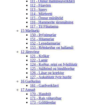
111 - Önnur málningaverkfæri
112 - Fúavörn
113 - Sprey
114 - Múrbretti
115 - Önnur múráhöld
116 - Hammerite járnmálning
117 - Til Flísalagna
15 Mælitæki
150 - Þrýstimælar
151 - Hitamælar
152 - Lengdarmælar
153 - Réttskeiðar og hallamál
12 Járnvörur
121 - Krókar
122 - Lamir
124 - Keðjur, reipi og fylgihlutir
125 - Stálbönd og bindiborðar
126 - Lásar og krækjur
127 - Aukahlutir fyrir hurðir
16 Garðurinn
161 - Garðverkfæri
17 Annað
170 - Handrið
171 - Rais viðarofnar
173 - Gólfdreglar