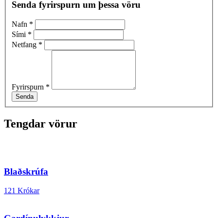
Senda fyrirspurn um þessa vöru
Nafn
*
Sími
*
Netfang
*
Fyrirspurn
*
Senda
Tengdar vörur
Blaðskrúfa
121 Krókar