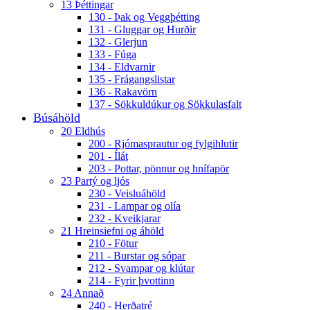
13 Þéttingar
130 - Þak og Veggþétting
131 - Gluggar og Hurðir
132 - Glerjun
133 - Fúga
134 - Eldvarnir
135 - Frágangslistar
136 - Rakavörn
137 - Sökkuldúkur og Sökkulasfalt
Búsáhöld
20 Eldhús
200 - Rjómasprautur og fylgihlutir
201 - Ílát
203 - Pottar, pönnur og hnífapör
23 Partý og ljós
230 - Veisluáhöld
231 - Lampar og olía
232 - Kveikjarar
21 Hreinsiefni og áhöld
210 - Fötur
211 - Burstar og sópar
212 - Svampar og klútar
214 - Fyrir þvottinn
24 Annað
240 - Herðatré