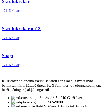
Skrúfukrókar
121 Krókar
Skrúfukrókar no13
121 Krókar
Snagi
121 Krókar
K. Richter hf. er einn stærsti seljandi hér á landi á hvers kyns
þéttilistum fyrir húsaþéttingar bæði fyrir gler- og gluggaísetningar,
hurðaþéttingar, þakþéttingar ofl.
Smiðsbúð 5 - 210 Garðabær
Sími: 565-9000
Netfang: krichter@krichter.is