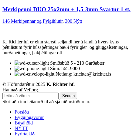
Merkipenni DUO 25x2mm + 1,5-3mm Svartur 1 st.
146 Merkipennar og Fylgihlutir
,
300 Nýtt
K. Richter hf. er einn stærsti seljandi hér á landi á hvers kyns
þéttilistum fyrir húsaþéttingar bæði fyrir gler- og gluggaísetningar,
hurðaþéttingar, þakþéttingar ofl.
Smiðsbúð 5 - 210 Garðabær
Sími: 565-9000
Netfang: krichter@krichter.is
© Höfundaréttur 2025
K. Richter hf.
Hannað af Veftorg.
Search
Skrifaðu inn leitarorð til að sjá niðurstöðurnar.
Forsíða
Byggingavörur
Búsáhöld
NÝTT
Fyrirtækið