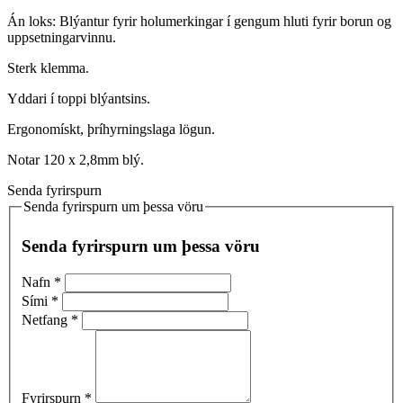
Án loks: Blýantur fyrir holumerkingar í gengum hluti fyrir borun og
uppsetningarvinnu.
Sterk klemma.
Yddari í toppi blýantsins.
Ergonomískt, þríhyrningslaga lögun.
Notar 120 x 2,8mm blý.
Senda fyrirspurn
Senda fyrirspurn um þessa vöru
Senda fyrirspurn um þessa vöru
Nafn
*
Sími
*
Netfang
*
Fyrirspurn
*