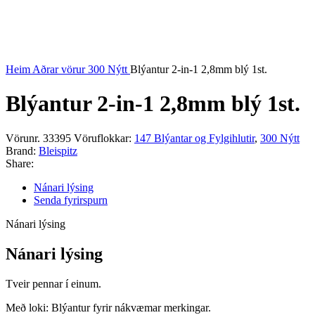
Heim
Aðrar vörur
300 Nýtt
Blýantur 2-in-1 2,8mm blý 1st.
Blýantur 2-in-1 2,8mm blý 1st.
Vörunr.
33395
Vöruflokkar:
147 Blýantar og Fylgihlutir
,
300 Nýtt
Brand:
Bleispitz
Share:
Nánari lýsing
Senda fyrirspurn
Nánari lýsing
Nánari lýsing
Tveir pennar í einum.
Með loki: Blýantur fyrir nákvæmar merkingar.