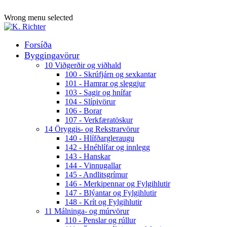
ADD ANYTHING HERE OR JUST REMOVE IT…
Wrong menu selected
Forsíða
Byggingavörur
10 Viðgerðir og viðhald
100 - Skrúfjárn og sexkantar
101 - Hamrar og sleggjur
103 - Sagir og hnífar
104 - Slípivörur
106 - Borar
107 - Verkfæratöskur
14 Öryggis- og Rekstrarvörur
140 - Hlífðargleraugu
142 - Hnéhlífar og innlegg
143 - Hanskar
144 - Vinnugallar
145 - Andlitsgrímur
146 - Merkipennar og Fylgihlutir
147 - Blýantar og Fylgihlutir
148 - Krít og Fylgihlutir
11 Málninga- og múrvörur
110 - Penslar og rúllur