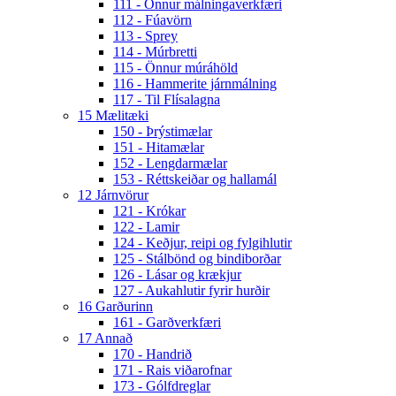
111 - Önnur málningaverkfæri
112 - Fúavörn
113 - Sprey
114 - Múrbretti
115 - Önnur múráhöld
116 - Hammerite járnmálning
117 - Til Flísalagna
15 Mælitæki
150 - Þrýstimælar
151 - Hitamælar
152 - Lengdarmælar
153 - Réttskeiðar og hallamál
12 Járnvörur
121 - Krókar
122 - Lamir
124 - Keðjur, reipi og fylgihlutir
125 - Stálbönd og bindiborðar
126 - Lásar og krækjur
127 - Aukahlutir fyrir hurðir
16 Garðurinn
161 - Garðverkfæri
17 Annað
170 - Handrið
171 - Rais viðarofnar
173 - Gólfdreglar