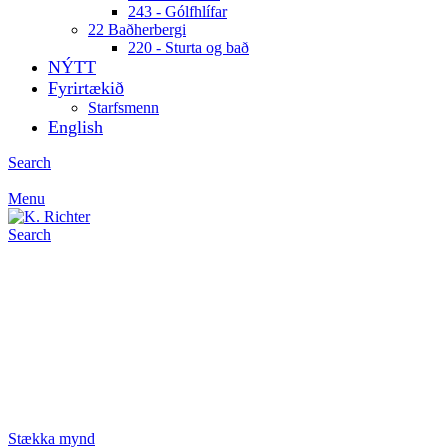
243 - Gólfhlífar
22 Baðherbergi
220 - Sturta og bað
NÝTT
Fyrirtækið
Starfsmenn
English
Search
Menu
Search
Stækka mynd