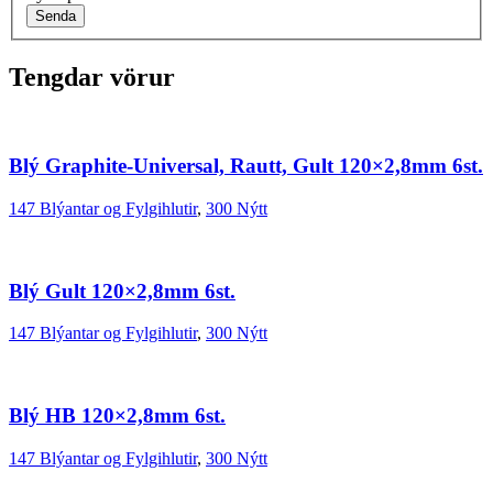
Senda
Tengdar vörur
Blý Graphite-Universal, Rautt, Gult 120×2,8mm 6st.
147 Blýantar og Fylgihlutir
,
300 Nýtt
Blý Gult 120×2,8mm 6st.
147 Blýantar og Fylgihlutir
,
300 Nýtt
Blý HB 120×2,8mm 6st.
147 Blýantar og Fylgihlutir
,
300 Nýtt