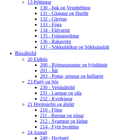
13 Þéttingar
130 - Þak og Veggþétting
131 - Gluggar og Hurðir
132 - Glerjun
133 - Fúga
134 - Eldvarnir
135 - Frágangslistar
136 - Rakavörn
137 - Sökkuldúkur og Sökkulasfalt
Búsáhöld
20 Eldhús
200 - Rjómasprautur og fylgihlutir
201 - Ílát
203 - Pottar, pönnur og hnífapör
23 Partý og ljós
230 - Veisluáhöld
231 - Lampar og olía
232 - Kveikjarar
21 Hreinsiefni og áhöld
210 - Fötur
211 - Burstar og sópar
212 - Svampar og klútar
214 - Fyrir þvottinn
24 Annað
240 - Herðatré