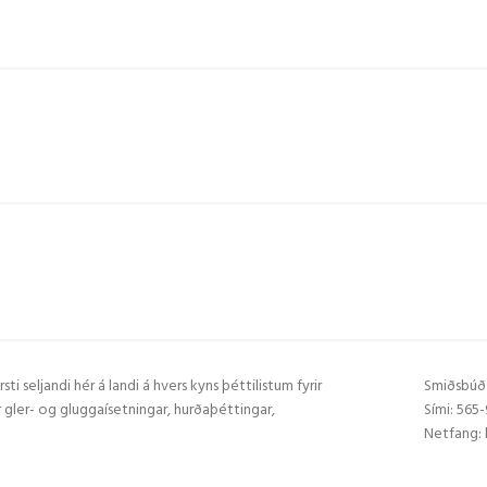
rsti seljandi hér á landi á hvers kyns þéttilistum fyrir
Smiðsbúð 
 gler- og gluggaísetningar, hurðaþéttingar,
Sími: 565
Netfang: 