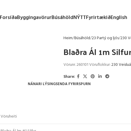
Forsíða
Byggingavörur
Búsáhöld
NÝTT
Fyrirtækið
English
Heim
Búsáhöld
23 Partý og ljós
230 V
Blaðra Ál 1m Silfur
Vörunr.
260101
Vöruflokkur:
230 Veislu
Share:
NÁNARI LÝSING
SENDA FYRIRSPURN
Vöruheiti