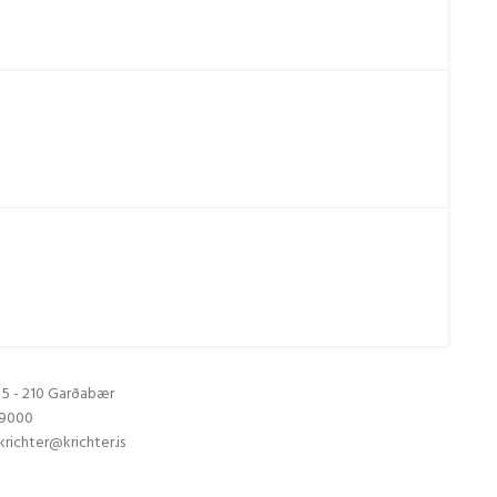
5 - 210 Garðabær
-9000
krichter@krichter.is