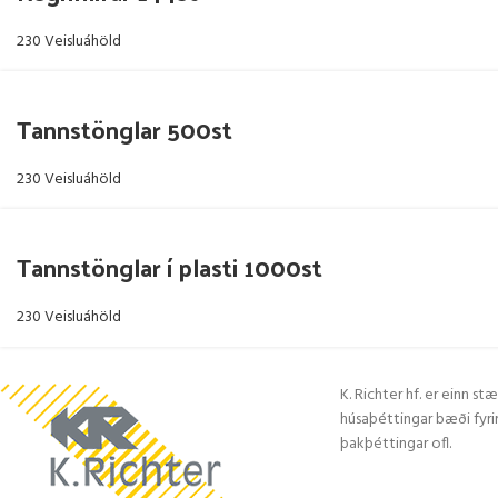
230 Veisluáhöld
Tannstönglar 500st
230 Veisluáhöld
Tannstönglar í plasti 1000st
230 Veisluáhöld
K. Richter hf. er einn stæ
húsaþéttingar bæði fyrir
þakþéttingar ofl.