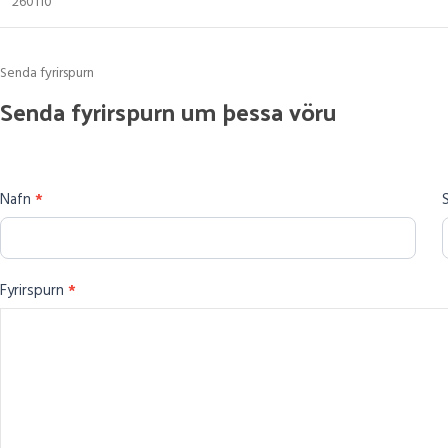
260110
Senda fyrirspurn
Senda
Senda fyrirspurn um þessa vöru
fyrirspurn
um
þessa
Nafn
*
vöru
Fyrirspurn
*