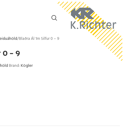
eisluáhöld
Blaðra Ál 1m Silfur 0 – 9
 0 – 9
áhöld
Brand:
Kögler