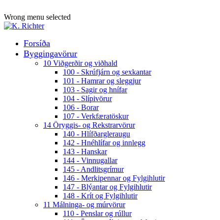
ADD ANYTHING HERE OR JUST REMOVE IT…
Wrong menu selected
Forsíða
Byggingavörur
10 Viðgerðir og viðhald
100 - Skrúfjárn og sexkantar
101 - Hamrar og sleggjur
103 - Sagir og hnífar
104 - Slípivörur
106 - Borar
107 - Verkfæratöskur
14 Öryggis- og Rekstrarvörur
140 - Hlífðargleraugu
142 - Hnéhlífar og innlegg
143 - Hanskar
144 - Vinnugallar
145 - Andlitsgrímur
146 - Merkipennar og Fylgihlutir
147 - Blýantar og Fylgihlutir
148 - Krít og Fylgihlutir
11 Málninga- og múrvörur
110 - Penslar og rúllur