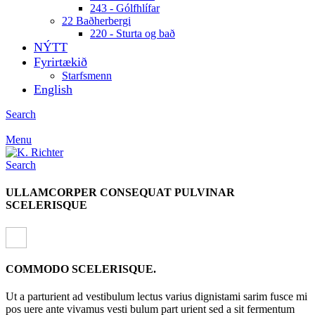
243 - Gólfhlífar
22 Baðherbergi
220 - Sturta og bað
NÝTT
Fyrirtækið
Starfsmenn
English
Search
Menu
Search
ULLAMCORPER CONSEQUAT PULVINAR
SCELERISQUE
COMMODO SCELERISQUE.
Ut a parturient ad vestibulum lectus varius dignistami sarim fusce mi
pos uere ante vivamus vesti bulum part urient sed a sit fermentum