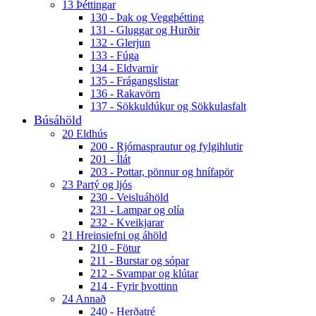
13 Þéttingar
130 - Þak og Veggþétting
131 - Gluggar og Hurðir
132 - Glerjun
133 - Fúga
134 - Eldvarnir
135 - Frágangslistar
136 - Rakavörn
137 - Sökkuldúkur og Sökkulasfalt
Búsáhöld
20 Eldhús
200 - Rjómasprautur og fylgihlutir
201 - Ílát
203 - Pottar, pönnur og hnífapör
23 Partý og ljós
230 - Veisluáhöld
231 - Lampar og olía
232 - Kveikjarar
21 Hreinsiefni og áhöld
210 - Fötur
211 - Burstar og sópar
212 - Svampar og klútar
214 - Fyrir þvottinn
24 Annað
240 - Herðatré