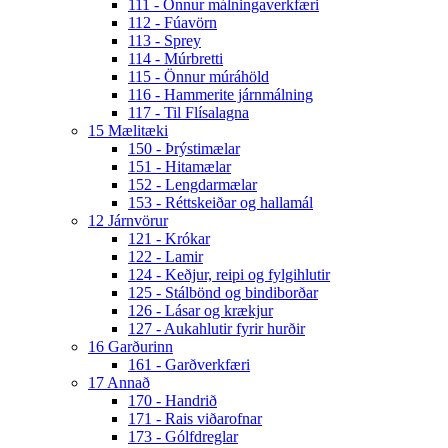
111 - Önnur málningaverkfæri
112 - Fúavörn
113 - Sprey
114 - Múrbretti
115 - Önnur múráhöld
116 - Hammerite járnmálning
117 - Til Flísalagna
15 Mælitæki
150 - Þrýstimælar
151 - Hitamælar
152 - Lengdarmælar
153 - Réttskeiðar og hallamál
12 Járnvörur
121 - Krókar
122 - Lamir
124 - Keðjur, reipi og fylgihlutir
125 - Stálbönd og bindiborðar
126 - Lásar og krækjur
127 - Aukahlutir fyrir hurðir
16 Garðurinn
161 - Garðverkfæri
17 Annað
170 - Handrið
171 - Rais viðarofnar
173 - Gólfdreglar