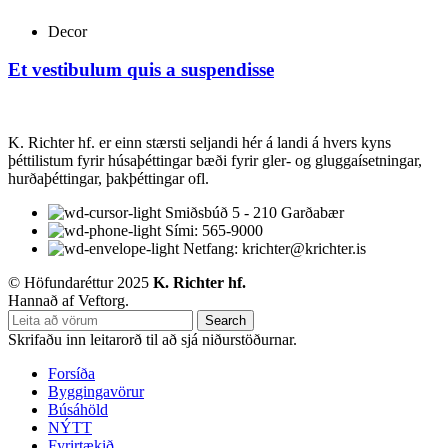
Decor
Et vestibulum quis a suspendisse
K. Richter hf. er einn stærsti seljandi hér á landi á hvers kyns
þéttilistum fyrir húsaþéttingar bæði fyrir gler- og gluggaísetningar,
hurðaþéttingar, þakþéttingar ofl.
Smiðsbúð 5 - 210 Garðabær
Sími: 565-9000
Netfang: krichter@krichter.is
© Höfundaréttur 2025
K. Richter hf.
Hannað af Veftorg.
Search
Skrifaðu inn leitarorð til að sjá niðurstöðurnar.
Forsíða
Byggingavörur
Búsáhöld
NÝTT
Fyrirtækið